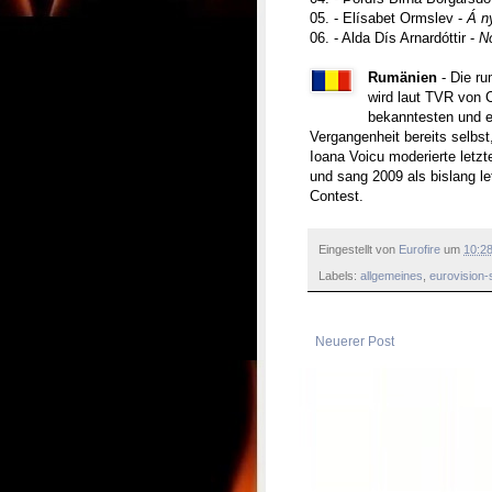
05. - Elísabet Ormslev -
Á n
06. - Alda Dís Arnardóttir -
N
Rumänien
- Die ru
wird laut TVR von C
bekanntesten und e
Vergangenheit bereits selbs
Ioana Voicu moderierte letz
und sang 2009 als bislang l
Contest.
Eingestellt von
Eurofire
um
10:2
Labels:
allgemeines
,
eurovision-
Neuerer Post