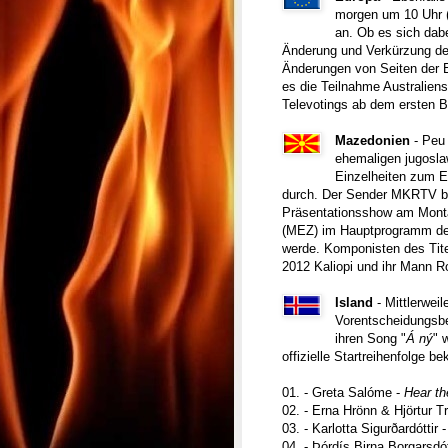
morgen um 10 Uhr (
an. Ob es sich dab
Änderung und Verkürzung der
Änderungen von Seiten der E
es die Teilnahme Australiens
Televotings ab dem ersten Be
Mazedonien
- Peu
ehemaligen jugosl
Einzelheiten zum Eu
durch. Der Sender MKRTV best
Präsentationsshow am Monta
(MEZ) im Hauptprogramm des
werde. Komponisten des Tite
2012 Kaliopi und ihr Mann R
Island
- Mittlerwei
Vorentscheidungsbe
ihren Song "
Á ný
" 
offizielle Startreihenfolge be
01. - Greta Salóme -
Hear th
02. - Erna Hrönn & Hjörtur T
03. - Karlotta Sigurðardóttir 
04. - Þórdís Birna Borgarsdó