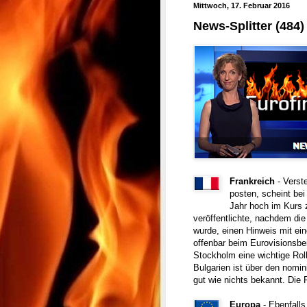
Mittwoch, 17. Februar 2016
News-Splitter (484)
Frankreich
- Verst
posten, scheint be
Jahr hoch im Kurs 
veröffentlichte, nachdem di
wurde, einen Hinweis mit ein
offenbar beim Eurovisionsbe
Stockholm eine wichtige Roll
Bulgarien ist über den nomin
gut wie nichts bekannt. Die 
Europa
- Ebenfalls