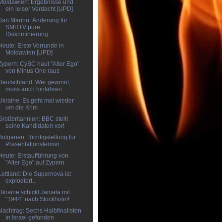
Moldawien: Ergebnisse und
ein leiser Verdacht [UPD]
San Marino: Änderung für
SMRTV pure
Diskriminierung
Heute: Erste Vorrunde in
Moldawien [UPD]
Zypern: CyBC haut "Alter Ego"
von Minus One raus
Deutschland: Wer gewinnt,
muss auch hinfahren
Ukraine: Es geht mal wieder
um die Krim
Großbritannien: BBC stellt
seine Kandidaten vor!
Bulgarien: Richtigstellung für
Präsentationstermin
Heute: Erstaufführung von
"Alter Ego" auf Zypern
Lettland: Die Supernova ist
explodiert...
Ukraine schickt Jamala mit
"1944" nach Stockholm!
Nachtrag: Sechs Halbfinalisten
in Israel gefunden