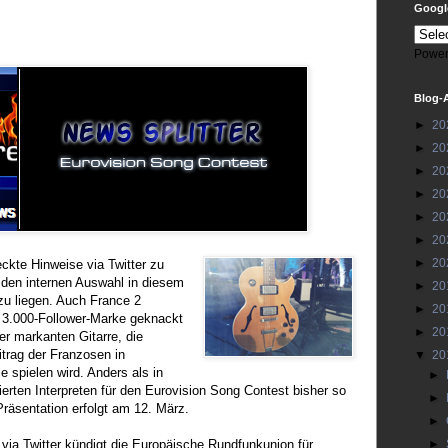
Google
Power
Blog-
►
20
►
20
►
20
►
20
►
20
►
20
►
20
eckte Hinweise via Twitter zu
i den internen Auswahl in diesem
►
20
zu liegen. Auch France 2
►
20
e 3.000-Follower-Marke geknackt
►
20
er markanten Gitarre, die
itrag der Franzosen in
▼
20
e spielen wird. Anders als in
►
ierten Interpreten für den Eurovision Song Contest bisher so
►
Präsentation erfolgt am 12. März.
►
 via Twitter kündigt die Europäische Rundfunkunion für
►