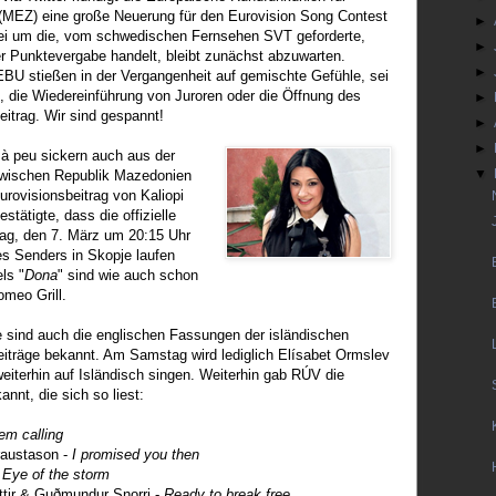
MEZ) eine große Neuerung für den Eurovision Song Contest
►
ei um die, vom schwedischen Fernsehen SVT geforderte,
►
 Punktevergabe handelt, bleibt zunächst abzuwarten.
►
BU stießen in der Vergangenheit auf gemischte Gefühle, sei
, die Wiedereinführung von Juroren oder die Öffnung des
►
itrag. Wir sind gespannt!
►
►
 à peu sickern auch aus der
▼
awischen Republik Mazedonien
rovisionsbeitrag von Kaliopi
ätigte, dass die offizielle
g, den 7. März um 20:15 Uhr
 Senders in Skopje laufen
ls "
Dona
" sind wie auch schon
omeo Grill.
le sind auch die englischen Fassungen der isländischen
iträge bekannt. Am Samstag wird lediglich Elísabet Ormslev
weiterhin auf Isländisch singen. Weiterhin gab RÚV die
kannt, die sich so liest:
em calling
raustason -
I promised you then
-
Eye of the storm
ttir & Guðmundur Snorri -
Ready to break free