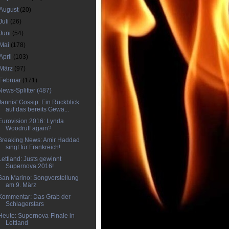
August
(20)
Juli
(26)
Juni
(54)
Mai
(178)
April
(103)
März
(97)
Februar
(171)
News-Splitter (487)
Jannis' Gossip: Ein Rückblick
auf das bereits Gewä...
Eurovision 2016: Lynda
Woodruff again?
Breaking News: Amir Haddad
singt für Frankreich!
Lettland: Justs gewinnt
Supernova 2016!
San Marino: Songvorstellung
am 9. März
Kommentar: Das Grab der
Schlagerstars
Heute: Supernova-Finale in
Lettland