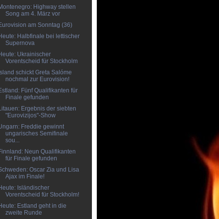
Montenegro: Highway stellen
Song am 4. März vor
Eurovision am Sonntag (36)
Heute: Halbfinale bei lettischer
Supernova
Heute: Ukrainischer
Vorentscheid für Stockholm
Island schickt Greta Salóme
nochmal zur Eurovision!
Estland: Fünf Qualifikanten für
Finale gefunden
Litauen: Ergebnis der siebten
"Eurovizijos"-Show
Ungarn: Freddie gewinnt
ungarisches Semifinale
sou...
Finnland: Neun Qualifikanten
für Finale gefunden
Schweden: Oscar Zia und Lisa
Ajax im Finale!
Heute: Isländischer
Vorentscheid für Stockholm!
Heute: Estland geht in die
zweite Runde