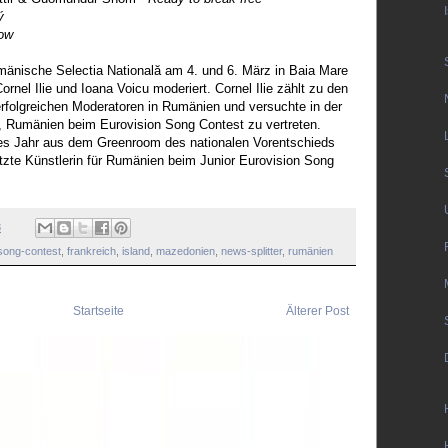
ý
ow
mänische Selectia Natională am 4. und 6. März in Baia Mare
ornel Ilie und Ioana Voicu moderiert. Cornel Ilie zählt zu den
rfolgreichen Moderatoren in Rumänien und versuchte in der
t, Rumänien beim Eurovision Song Contest zu vertreten.
tes Jahr aus dem Greenroom des nationalen Vorentschieds
etzte Künstlerin für Rumänien beim Junior Eurovision Song
8
song-contest
,
frankreich
,
island
,
mazedonien
,
news-splitter
,
rumänien
Startseite
Älterer Post