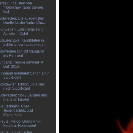
Israel: Finalisten von
"Hakochav haba" stehen
fest
Schweden: Die ausgelosten
Duelle für die Andra Cha...
Norwegen: Erdrutschsieg für
Agnete in Oslo!
Litauen: Zwei Kandidaten in
achter Show rausgeflogen
Slowenien schickt ManuElla
ins Rennen!
Ungarn: Freddie gewinnt "A
Dal" 2016!
Finnland nominiert Sandhja für
Stockholm!
Moldawien schickt Lidia Isac
nach Stockholm!
Schweden: Molly Sandén und
Frans im Finale!
Deutschland: Über
Jugendschutz und
Marienkäfer
Heute: Melodi Grand Prix-
Finale in Norwegen!
Heute: Slowenischer