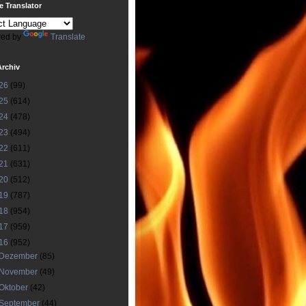
 Translator
ed by
Translate
Archiv
26
(99)
25
(614)
24
(478)
23
(494)
22
(611)
21
(631)
20
(512)
19
(787)
18
(954)
17
(959)
16
(952)
Dezember
(85)
November
(49)
Oktober
(42)
September
(44)