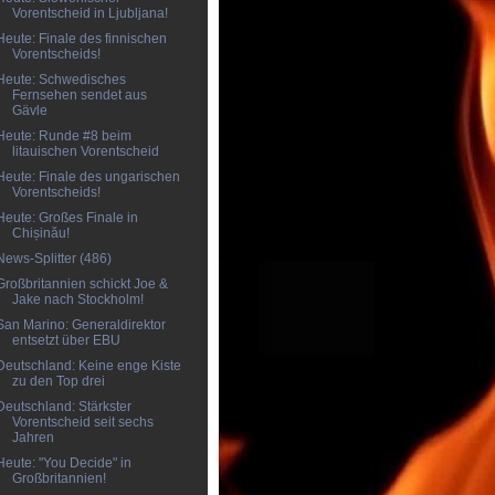
Vorentscheid in Ljubljana!
Heute: Finale des finnischen
Vorentscheids!
Heute: Schwedisches
Fernsehen sendet aus
Gävle
Heute: Runde #8 beim
litauischen Vorentscheid
Heute: Finale des ungarischen
Vorentscheids!
Heute: Großes Finale in
Chișinău!
News-Splitter (486)
Großbritannien schickt Joe &
Jake nach Stockholm!
San Marino: Generaldirektor
entsetzt über EBU
Deutschland: Keine enge Kiste
zu den Top drei
Deutschland: Stärkster
Vorentscheid seit sechs
Jahren
Heute: "You Decide" in
Großbritannien!