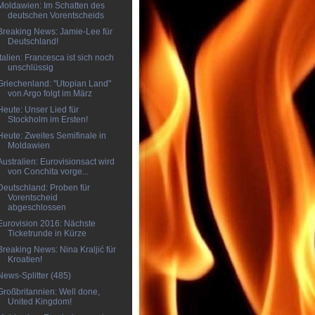
Moldawien: Im Schatten des
deutschen Vorentscheids
Breaking News: Jamie-Lee für
Deutschland!
Italien: Francesca ist sich noch
unschlüssig
Griechenland: "Utopian Land"
von Argo folgt im März
Heute: Unser Lied für
Stockholm im Ersten!
Heute: Zweites Semifinale in
Moldawien
Australien: Eurovisionsact wird
von Conchita vorge...
Deutschland: Proben für
Vorentscheid
abgeschlossen
Eurovision 2016: Nächste
Ticketrunde in Kürze
Breaking News: Nina Kraljić für
Kroatien!
News-Splitter (485)
Großbritannien: Well done,
United Kingdom!