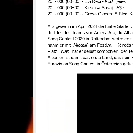
20. - 000 (00+00) - Evi Reçi -
Kodi i jetës
20. - 000 (00+00) - Kleansa Susaj -
Hije
20. - 000 (00+00) - Gresa Gjocera & Bledi K
Alis gewann im April 2024 die fünfte Staffel
dort Teil des Teams von Arilena Ara, die Alb
Song Contest 2020 in Rotterdam vertreten so
nahm er mit "
Mjegull
" am Festivali i Këngës t
Platz. "
Nân
" hat er selbst komponiert, der T
Albanien ist damit das erste Land, das sein 
Eurovision Song Contest in Österreich gefu