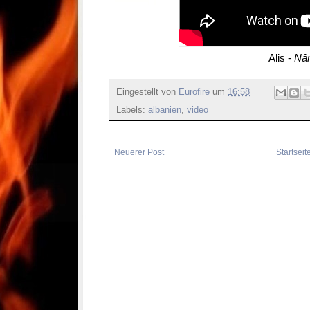
Alis -
Nâ
Eingestellt von
Eurofire
um
16:58
Labels:
albanien
,
video
Neuerer Post
Startseit