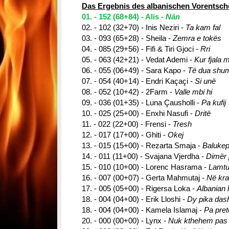
Das Ergebnis des albanischen Vorentsche
01. - 152 (68+84) - Alis -
Nân
02. - 102 (32+70) - Inis Neziri -
Ta kam fal
03. - 093 (65+28) - Sheila -
Zemra e tokës
04. - 085 (29+56) - Fifi & Tiri Gjoci -
Rri
05. - 063 (42+21) - Vedat Ademi -
Kur fjala 
06. - 055 (06+49) - Sara Kapo -
Të dua shu
07. - 054 (40+14) - Endri Kaçaçi -
Si unë
08. - 052 (10+42) - 2Farm -
Valle mbi hi
09. - 036 (01+35) - Luna Çausholli -
Pa kufij
10. - 025 (25+00) - Enxhi Nasufi -
Dritë
11. - 022 (22+00) - Frensi -
Tresh
12. - 017 (17+00) - Ghiti -
Okej
13. - 015 (15+00) - Rezarta Smaja -
Balukep
14. - 011 (11+00) - Svajana Vjerdha -
Dimër 
15. - 010 (10+00) - Lorenc Hasrama -
Lamtu
16. - 007 (00+07) - Gerta Mahmutaj -
Në kra
17. - 005 (05+00) - Rigersa Loka -
Albanian 
18. - 004 (04+00) - Erik Lloshi -
Dy pika dash
18. - 004 (04+00) - Kamela Islamaj -
Pa pre
20. - 000 (00+00) - Lynx -
Nuk kthehem pas