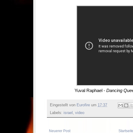
Yuval Raphael -
Dancing Que
Eingestellt von
Eurofire
um
17:37
Labels:
israel
,
video
Neuerer Post
Startseit