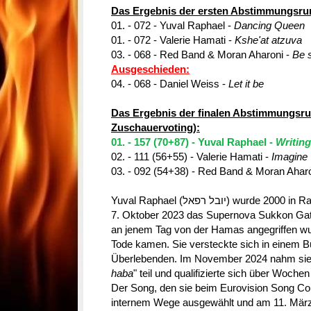
Das Ergebnis der ersten Abstimmungsru
01. - 072 - Yuval Raphael -
Dancing Queen
01. - 072 - Valerie Hamati -
Kshe'at atzuva
03. - 068 - Red Band & Moran Aharoni -
Be s
Ausgeschieden:
04. - 068 - Daniel Weiss -
Let it be
Das Ergebnis der finalen Abstimmungsru
Zuschauervoting):
01. - 157 (70+87) - Yuval Raphael -
Writing
02. - 111 (56+55) - Valerie Hamati -
Imagine
03. - 092 (54+38) - Red Band & Moran Aharo
Yuval Raphael (יובל רפאל) wurde 2000 in Ra'anana geboren und besuchte am
7. Oktober 2023 das Supernova Sukkon Gath
an jenem Tag von der Hamas angegriffen w
Tode kamen. Sie versteckte sich in einem Bu
Überlebenden. Im November 2024 nahm sie 
haba
" teil und qualifizierte sich über Woche
Der Song, den sie beim Eurovision Song Cont
internem Wege ausgewählt und am 11. Mär