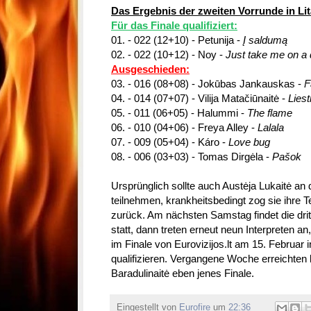
Das Ergebnis der zweiten Vorrunde in Lit
Für das Finale qualifiziert:
01. - 022 (12+10) - Petunija -
Į saldumą
02. - 022 (10+12) - Noy -
Just take me on a 
Ausgeschieden:
03. - 016 (08+08) - Jokūbas Jankauskas -
F
04. - 014 (07+07) - Vilija Matačiūnaitė -
Liest
05. - 011 (06+05) - Halummi -
The flame
06. - 010 (04+06) - Freya Alley -
Lalala
07. - 009 (05+04) - Káro -
Love bug
08. - 006 (03+03) - Tomas Dirgėla -
Pašok
Ursprünglich sollte auch Austėja Lukaitė an 
teilnehmen, krankheitsbedingt zog sie ihre
zurück. Am nächsten Samstag findet die dri
statt, dann treten erneut neun Interpreten an,
im Finale von Eurovizijos.lt am 15. Februar 
qualifizieren. Vergangene Woche erreichten
Baradulinaitė eben jenes Finale.
Eingestellt von
Eurofire
um
22:36