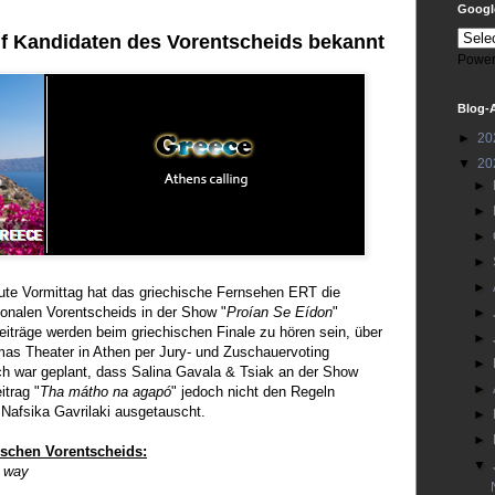
Google
f Kandidaten des Vorentscheids bekannt
Power
Blog-
►
20
▼
20
►
►
►
►
►
ute Vormittag hat das griechische Fernsehen ERT die
ionalen Vorentscheids in der Show "
Proían Se Eídon
"
►
Beiträge werden beim griechischen Finale zu hören sein, über
►
mas Theater in Athen per Jury- und Zuschauervoting
►
ch war geplant, dass Salina Gavala & Tsiak an der Show
►
itrag "
Tha mátho na agapó
" jedoch nicht den Regeln
 Nafsika Gavrilaki ausgetauscht.
►
►
ischen Vorentscheids:
▼
 way