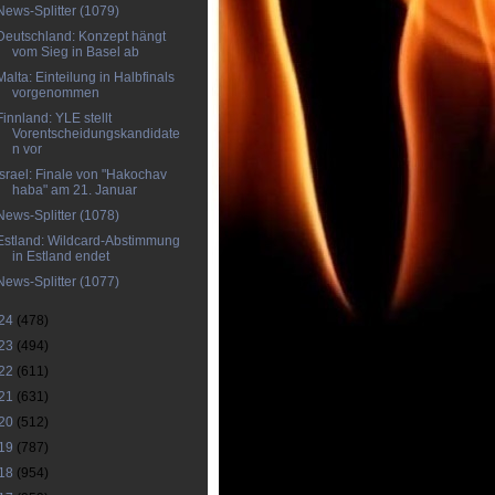
News-Splitter (1079)
Deutschland: Konzept hängt
vom Sieg in Basel ab
Malta: Einteilung in Halbfinals
vorgenommen
Finnland: YLE stellt
Vorentscheidungskandidate
n vor
Israel: Finale von "Hakochav
haba" am 21. Januar
News-Splitter (1078)
Estland: Wildcard-Abstimmung
in Estland endet
News-Splitter (1077)
24
(478)
23
(494)
22
(611)
21
(631)
20
(512)
19
(787)
18
(954)