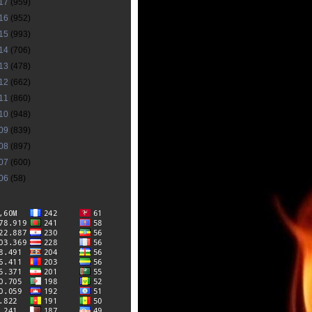
17
(959)
16
(952)
15
(993)
14
(706)
13
(478)
12
(662)
11
(860)
10
(948)
09
(839)
08
(897)
07
(600)
06
(58)