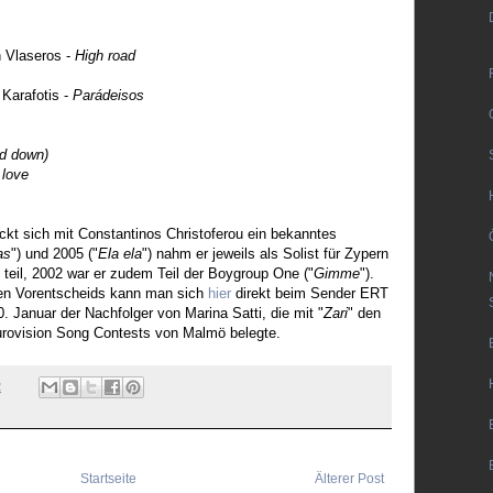
n Vlaseros -
High road
 Karafotis -
Parádeisos
nd down)
 love
ckt sich mit Constantinos Christoferou ein bekanntes
as
") und 2005 ("
Ela ela
") nahm er jeweils als Solist für Zypern
teil, 2002 war er zudem Teil der Boygroup One ("
Gimme
").
hen Vorentscheids kann man sich
hier
direkt beim Sender ERT
 Januar der Nachfolger von Marina Satti, die mit "
Zari
" den
Eurovision Song Contests von Malmö belegte.
2
Startseite
Älterer Post