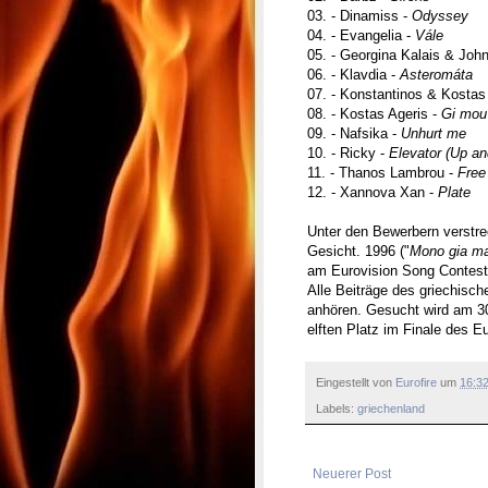
03. - Dinamiss -
Odyssey
04. - Evangelia -
Vále
05. - Georgina Kalais & Joh
06. - Klavdia -
Asteromáta
07. - Konstantinos & Kostas
08. - Kostas Ageris -
Gi mou
09. - Nafsika -
Unhurt me
10. - Ricky -
Elevator (Up a
11. - Thanos Lambrou -
Free
12. - Xannova Xan -
Plate
Unter den Bewerbern verstre
Gesicht. 1996 ("
Mono gia m
am Eurovision Song Contest 
Alle Beiträge des griechisc
anhören. Gesucht wird am 30.
elften Platz im Finale des 
Eingestellt von
Eurofire
um
16:3
Labels:
griechenland
Neuerer Post