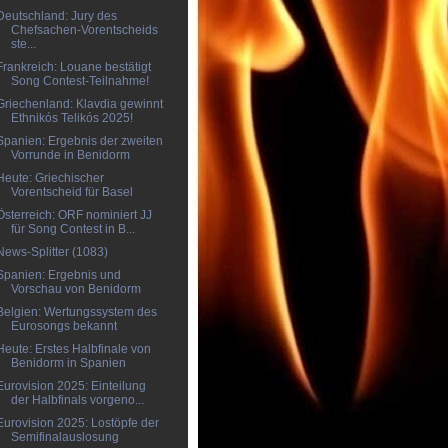
Deutschland: Jury des
Chefsachen-Vorentscheids
ste...
Frankreich: Louane bestätigt
Song Contest-Teilnahme!
Griechenland: Klavdia gewinnt
Ethnikós Telikós 2025!
Spanien: Ergebnis der zweiten
Vorrunde in Benidorm
Heute: Griechischer
Vorentscheid für Basel
Österreich: ORF nominiert JJ
für Song Contest in B...
News-Splitter (1083)
Spanien: Ergebnis und
Vorschau von Benidorm
Belgien: Wertungssystem des
Eurosongs bekannt
Heute: Erstes Halbfinale von
Benidorm in Spanien
Eurovision 2025: Einteilung
der Halbfinals vorgeno...
Eurovision 2025: Lostöpfe der
Semifinalauslosung