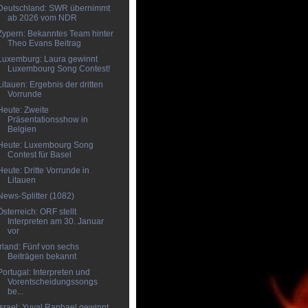
Deutschland: SWR übernimmt
ab 2026 vom NDR
Zypern: Bekanntes Team hinter
Theo Evans Beitrag
Luxemburg: Laura gewinnt
Luxembourg Song Contest!
Litauen: Ergebnis der dritten
Vorrunde
Heute: Zweite
Präsentationsshow in
Belgien
Heute: Luxembourg Song
Contest für Basel
Heute: Dritte Vorrunde in
Litauen
News-Splitter (1082)
Österreich: ORF stellt
Interpreten am 30. Januar
vor
Irland: Fünf von sechs
Beiträgen bekannt
Portugal: Interpreten und
Vorentscheidungssongs
be...
Israel: Yuval Raphael gewinnt