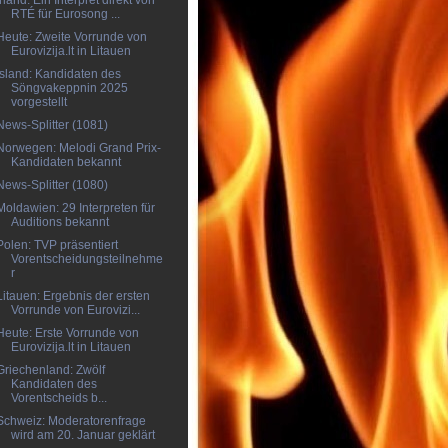
Irland: Ein Interpret direkt von
RTÉ für Eurosong ...
Heute: Zweite Vorrunde von
Eurovizija.lt in Litauen
Island: Kandidaten des
Söngvakeppnin 2025
vorgestellt
News-Splitter (1081)
Norwegen: Melodi Grand Prix-
Kandidaten bekannt
News-Splitter (1080)
Moldawien: 29 Interpreten für
Auditions bekannt
Polen: TVP präsentiert
Vorentscheidungsteilnehme
r
Litauen: Ergebnis der ersten
Vorrunde von Eurovizi...
Heute: Erste Vorrunde von
Eurovizija.lt in Litauen
Griechenland: Zwölf
Kandidaten des
Vorentscheids b...
Schweiz: Moderatorenfrage
wird am 20. Januar geklärt