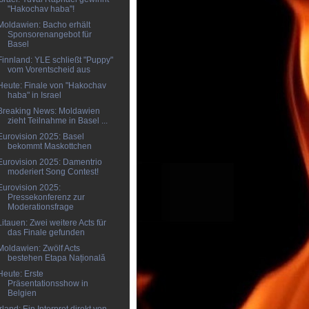
"Hakochav haba"!
Moldawien: Bacho erhält
Sponsorenangebot für
Basel
Finnland: YLE schließt "Puppy"
vom Vorentscheid aus
Heute: Finale von "Hakochav
haba" in Israel
Breaking News: Moldawien
zieht Teilnahme in Basel ...
Eurovision 2025: Basel
bekommt Maskottchen
Eurovision 2025: Damentrio
moderiert Song Contest!
Eurovision 2025:
Pressekonferenz zur
Moderationsfrage
Litauen: Zwei weitere Acts für
das Finale gefunden
Moldawien: Zwölf Acts
bestehen Etapa Națională
Heute: Erste
Präsentationsshow in
Belgien