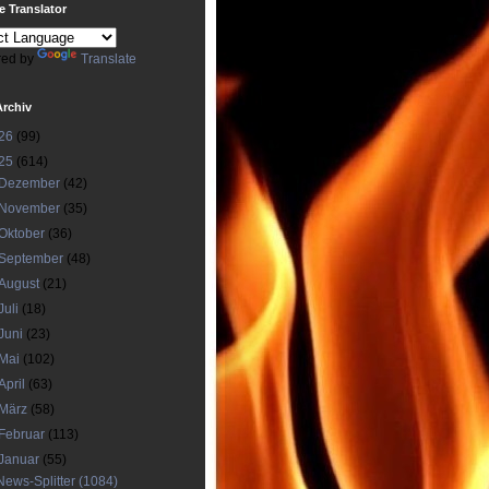
 Translator
ed by
Translate
Archiv
26
(99)
25
(614)
Dezember
(42)
November
(35)
Oktober
(36)
September
(48)
August
(21)
Juli
(18)
Juni
(23)
Mai
(102)
April
(63)
März
(58)
Februar
(113)
Januar
(55)
News-Splitter (1084)