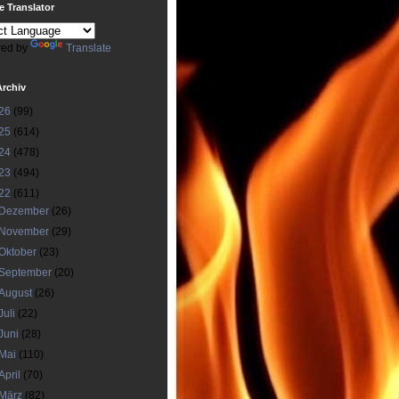
 Translator
ed by
Translate
Archiv
26
(99)
25
(614)
24
(478)
23
(494)
22
(611)
Dezember
(26)
November
(29)
Oktober
(23)
September
(20)
August
(26)
Juli
(22)
Juni
(28)
Mai
(110)
April
(70)
März
(82)