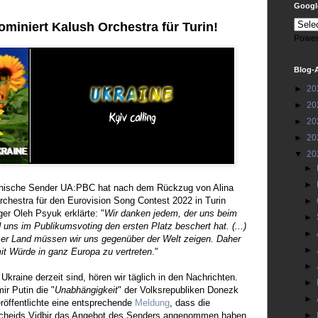
Google
miniert Kalush Orchestra für Turin!
Power
Blog-
►
20
►
20
►
20
►
20
▼
20
►
►
ainische Sender UA:PBC hat nach dem Rückzug von Alina
chestra für den Eurovision Song Contest 2022 in Turin
►
er Oleh Psyuk erklärte: "
Wir danken jedem, der uns beim
►
 uns im Publikumsvoting den ersten Platz beschert hat. (...)
►
nser Land müssen wir uns gegenüber der Welt zeigen. Daher
►
 mit Würde in ganz Europa zu vertreten
."
►
Ukraine derzeit sind, hören wir täglich in den Nachrichten.
►
ir Putin die "
Unabhängigkeit
" der Volksrepubliken Donezk
►
öffentlichte eine entsprechende
Meldung
, dass die
tscheids Vidbir das Angebot des Senders angenommen haben
►