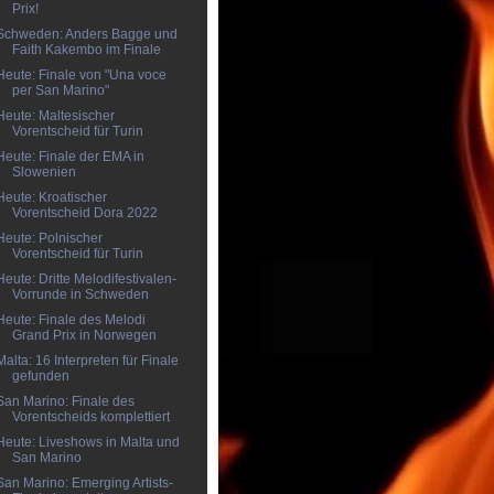
Prix!
Schweden: Anders Bagge und
Faith Kakembo im Finale
Heute: Finale von "Una voce
per San Marino"
Heute: Maltesischer
Vorentscheid für Turin
Heute: Finale der EMA in
Slowenien
Heute: Kroatischer
Vorentscheid Dora 2022
Heute: Polnischer
Vorentscheid für Turin
Heute: Dritte Melodifestivalen-
Vorrunde in Schweden
Heute: Finale des Melodi
Grand Prix in Norwegen
Malta: 16 Interpreten für Finale
gefunden
San Marino: Finale des
Vorentscheids komplettiert
Heute: Liveshows in Malta und
San Marino
San Marino: Emerging Artists-