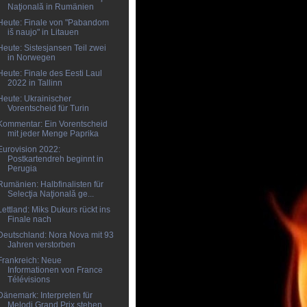
Naţională in Rumänien
Heute: Finale von "Pabandom
iš naujo" in Litauen
Heute: Sistesjansen Teil zwei
in Norwegen
Heute: Finale des Eesti Laul
2022 in Tallinn
Heute: Ukrainischer
Vorentscheid für Turin
Kommentar: Ein Vorentscheid
mit jeder Menge Paprika
Eurovision 2022:
Postkartendreh beginnt in
Perugia
Rumänien: Halbfinalisten für
Selecţia Naţională ge...
Lettland: Miks Dukurs rückt ins
Finale nach
Deutschland: Nora Nova mit 93
Jahren verstorben
Frankreich: Neue
Informationen von France
Télévisions
Dänemark: Interpreten für
Melodi Grand Prix stehen...