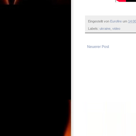
Eingestellt von
Eurofire
um
14:0
Labels:
ukraine
,
video
Neuerer Post