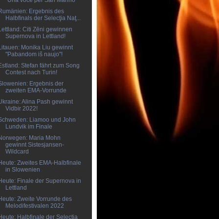
"Una voce per San Marino"
Rumänien: Ergebnis des
Halbfinals der Selecţia Naţ...
Lettland: Citi Zēni gewinnen
Supernova in Lettland!
Litauen: Monika Liu gewinnt
"Pabandom iš naujo"!
Estland: Stefan fährt zum Song
Contest nach Turin!
Slowenien: Ergebnis der
zweiten EMA-Vorrunde
Ukraine: Alina Pash gewinnt
Vidbir 2022!
Schweden: Liamoo und John
Lundvik im Finale
Norwegen: Maria Mohn
gewinnt Sistesjansen-
Wildcard
Heute: Zweites EMA-Halbfinale
in Slowenien
Heute: Finale der Supernova in
Lettland
Heute: Zweite Vorrunde des
Melodifestivalen 2022
Heute: Halbfinale der Selecţia