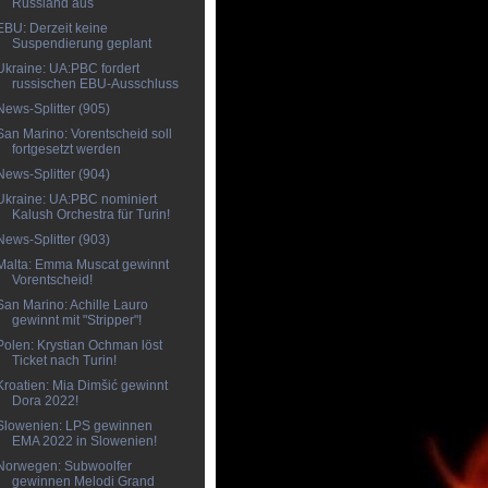
Russland aus
EBU: Derzeit keine
Suspendierung geplant
Ukraine: UA:PBC fordert
russischen EBU-Ausschluss
News-Splitter (905)
San Marino: Vorentscheid soll
fortgesetzt werden
News-Splitter (904)
Ukraine: UA:PBC nominiert
Kalush Orchestra für Turin!
News-Splitter (903)
Malta: Emma Muscat gewinnt
Vorentscheid!
San Marino: Achille Lauro
gewinnt mit "Stripper"!
Polen: Krystian Ochman löst
Ticket nach Turin!
Kroatien: Mia Dimšić gewinnt
Dora 2022!
Slowenien: LPS gewinnen
EMA 2022 in Slowenien!
Norwegen: Subwoolfer
gewinnen Melodi Grand