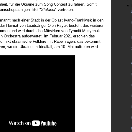
nheit, für die Ukraine zum Song Contest zu fahren. Somit
▼
inischsprachigen Titel "
Stefania
" vertreten.
nannt nach einer Stadt in der Oblast Ivano-Frankiwsk in den
 der Heimat von Leadsänger Oleh Psyuk besteht des weiteren
immen und wird durch das Mitwirken von Tymofii Muzychuk
h Orchestra aufgewertet. Im Februar 2021 erschien das
nd mixt ukrainische Folklore mit Rapeinlagen, das bekommt
en, wo die Ukraine im Idealfall, am 10. Mai auftreten wird.