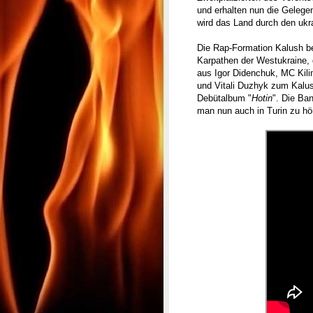
und erhalten nun die Gelege
wird das Land durch den ukra
Die Rap-Formation Kalush be
Karpathen der Westukraine,
aus Igor Didenchuk, MC Kil
und Vitali Duzhyk zum Kalus
Debütalbum "
Hotin
". Die Ba
man nun auch in Turin zu hör