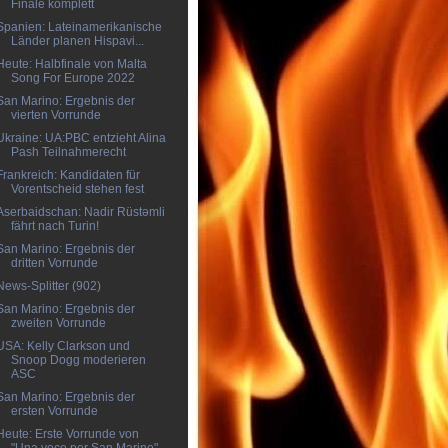
Finale komplett
Spanien: Lateinamerikanische
Länder planen Hispavi...
Heute: Halbfinale von Malta
Song For Europe 2022
San Marino: Ergebnis der
vierten Vorrunde
Ukraine: UA:PBC entzieht Alina
Pash Teilnahmerecht
Frankreich: Kandidaten für
Vorentscheid stehen fest
Aserbaidschan: Nadir Rüstəmli
fährt nach Turin!
San Marino: Ergebnis der
dritten Vorrunde
News-Splitter (902)
San Marino: Ergebnis der
zweiten Vorrunde
USA: Kelly Clarkson und
Snoop Dogg moderieren
ASC
San Marino: Ergebnis der
ersten Vorrunde
Heute: Erste Vorrunde von