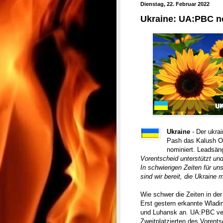
Dienstag, 22. Februar 2022
Ukraine: UA:PBC no
Ukraine
- Der ukr
Pash das Kalush Or
nominiert. Leadsäng
Vorentscheid unterstützt und
In schwierigen Zeiten für u
sind wir bereit, die Ukraine
Wie schwer die Zeiten in der 
Erst gestern erkannte Wladim
und Luhansk an. UA:PBC ver
Zweitplatzierten des Voren