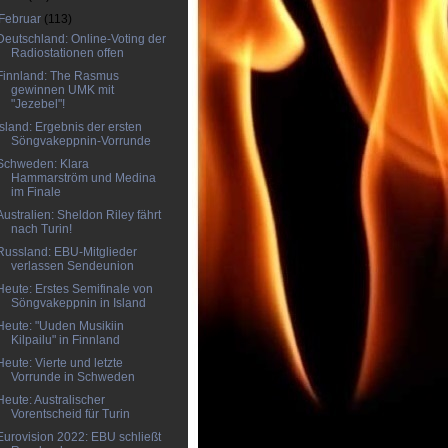
Februar
(113)
Deutschland: Online-Voting der
Radiostationen offen
Finnland: The Rasmus
gewinnen UMK mit
"Jezebel"!
Island: Ergebnis der ersten
Söngvakeppnin-Vorrunde
Schweden: Klara
Hammarström und Medina
im Finale
Australien: Sheldon Riley fährt
nach Turin!
Russland: EBU-Mitglieder
verlassen Sendeunion
Heute: Erstes Semifinale von
Söngvakeppnin in Island
Heute: "Uuden Musikiin
Kilpailu" in Finnland
Heute: Vierte und letzte
Vorrunde in Schweden
Heute: Australischer
Vorentscheid für Turin
Eurovision 2022: EBU schließt