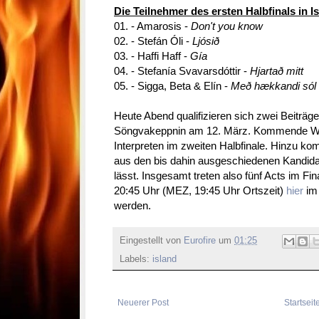
Die Teilnehmer des ersten Halbfinals in I
01. - Amarosis -
Don't you know
02. - Stefán Óli -
Ljósið
03. - Haffi Haff -
Gía
04. - Stefanía Svavarsdóttir -
Hjartað mitt
05. - Sigga, Beta & Elín -
Með hækkandi sól
Heute Abend qualifizieren sich zwei Beiträge 
Söngvakeppnin am 12. März. Kommende Woch
Interpreten im zweiten Halbfinale. Hinzu kom
aus den bis dahin ausgeschiedenen Kandida
lässt. Insgesamt treten also fünf Acts im Fi
20:45 Uhr (MEZ, 19:45 Uhr Ortszeit)
hier
im 
werden.
Eingestellt von
Eurofire
um
01:25
Labels:
island
Neuerer Post
Startseit