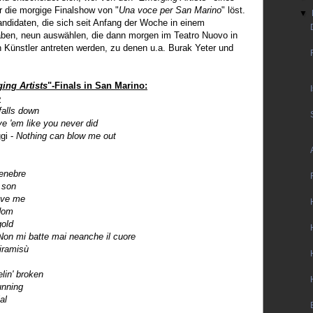
r die morgige Finalshow von "
Una voce per San Marino
" löst.
▼
andidaten, die sich seit Anfang der Woche in einem
aben, neun auswählen, die dann morgen im Teatro Nuovo in
n Künstler antreten werden, zu denen u.a. Burak Yeter und
ing Artists
"-Finals in San Marino:
e
falls down
 'em like you never did
gi -
Nothing can blow me out
tenebre
 son
ove me
dom
gold
Non mi batte mai neanche il cuore
iramisù
lin' broken
nning
al