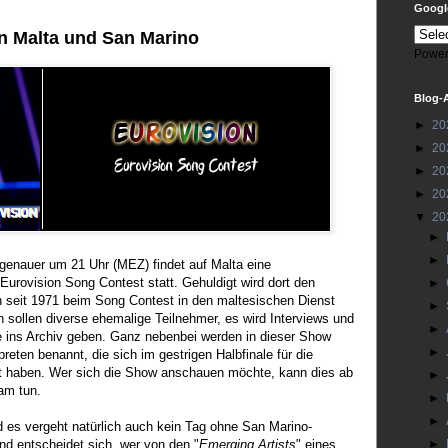
Google
n Malta und San Marino
Power
Blog-
►
20
►
20
►
20
►
20
▼
20
►
►
genauer um 21 Uhr (MEZ) findet auf Malta eine
urovision Song Contest statt. Gehuldigt wird dort den
►
ch seit 1971 beim Song Contest in den maltesischen Dienst
►
in sollen diverse ehemalige Teilnehmer, es wird Interviews und
►
ke ins Archiv geben. Ganz nebenbei werden in dieser Show
►
reten benannt, die sich im gestrigen Halbfinale für die
rt haben. Wer sich die Show anschauen möchte, kann dies ab
►
am tun.
►
►
d es vergeht natürlich auch kein Tag ohne San Marino-
nd entscheidet sich, wer von den "
Emerging Artists
" eines
►