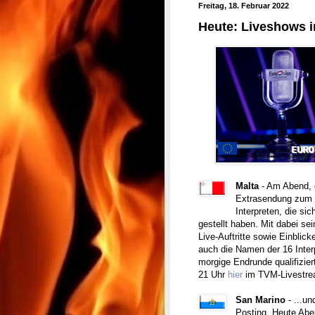
Freitag, 18. Februar 2022
Heute: Liveshows i
Malta
- Am Abend, 
Extrasendung zum E
Interpreten, die si
gestellt haben. Mit dabei se
Live-Auftritte sowie Einblic
auch die Namen der 16 Interp
morgige Endrunde qualifizie
21 Uhr
hier
im TVM-Livestre
San Marino
- ...un
Posting. Heute Abe