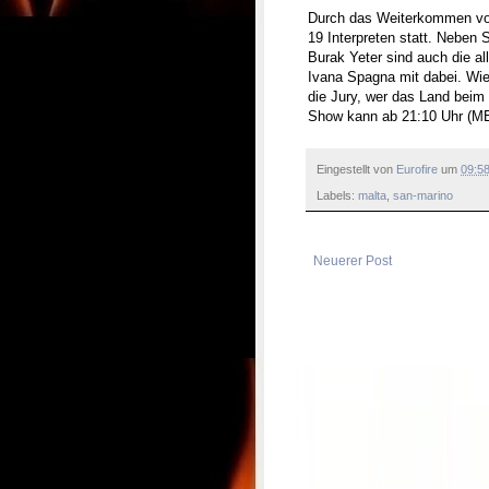
Durch das Weiterkommen von
19 Interpreten statt. Neben
Burak Yeter sind auch die al
Ivana Spagna mit dabei. Wie
die Jury, wer das Land beim 
Show kann ab 21:10 Uhr (MEZ
Eingestellt von
Eurofire
um
09:5
Labels:
malta
,
san-marino
Neuerer Post