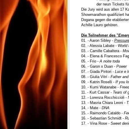
der neun Tickets fü
Die Jury wird aus allen 17 K
Showmarathon qualifiziert h
Dogana gegen die etablierte
Achille Lauro gehören.
Die Teilnehmer des "
Emerg
01. - Aaron Sibley -
Pressur
02. - Alessia Labate -
World 
03. - Camille Cabaltera -
Move
04. - Elena & Francesco Fag
05. - Frio -
A noite toda
06. - Garon x Duan -
Power
07. - Giada Pintori -
Luce e 
08. - Giulia Vitri -
Father and
09. - Katrin Roselli -
If you l
10. - Kumi Watanabe -
Free
11. - Kurt Cassar -
Tears of 
12. - Lorenza Rocchiccioli -
13. - Masria Chiara Leoni -
T
14. - Mate -
DNA
15. - Raimondo Cataldo -
Fee
16. - Sebastian Schmidt -
Ru
17. - Vina Rose -
Sweet deni