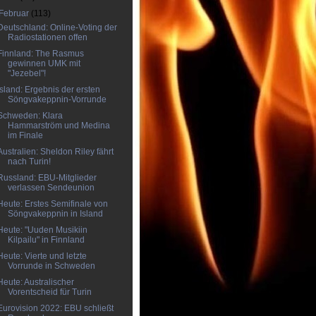
Februar
(113)
Deutschland: Online-Voting der
Radiostationen offen
Finnland: The Rasmus
gewinnen UMK mit
"Jezebel"!
Island: Ergebnis der ersten
Söngvakeppnin-Vorrunde
Schweden: Klara
Hammarström und Medina
im Finale
Australien: Sheldon Riley fährt
nach Turin!
Russland: EBU-Mitglieder
verlassen Sendeunion
Heute: Erstes Semifinale von
Söngvakeppnin in Island
Heute: "Uuden Musikiin
Kilpailu" in Finnland
Heute: Vierte und letzte
Vorrunde in Schweden
Heute: Australischer
Vorentscheid für Turin
Eurovision 2022: EBU schließt