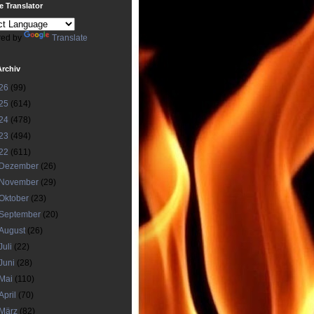
 Translator
ed by
Translate
Archiv
26
(99)
25
(614)
24
(478)
23
(494)
22
(611)
Dezember
(26)
November
(29)
Oktober
(23)
September
(20)
August
(26)
Juli
(22)
Juni
(28)
Mai
(110)
April
(70)
März
(82)