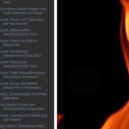
Prix!
Schweden: Anders Bagge und
Faith Kakembo im Finale
Heute: Finale von "Una voce
per San Marino"
Heute: Maltesischer
Vorentscheid für Turin
Heute: Finale der EMA in
Slowenien
Heute: Kroatischer
Vorentscheid Dora 2022
Heute: Polnischer
Vorentscheid für Turin
Heute: Dritte Melodifestivalen-
Vorrunde in Schweden
Heute: Finale des Melodi
Grand Prix in Norwegen
Malta: 16 Interpreten für Finale
gefunden
San Marino: Finale des
Vorentscheids komplettiert
Heute: Liveshows in Malta und
San Marino
San Marino: Emerging Artists-