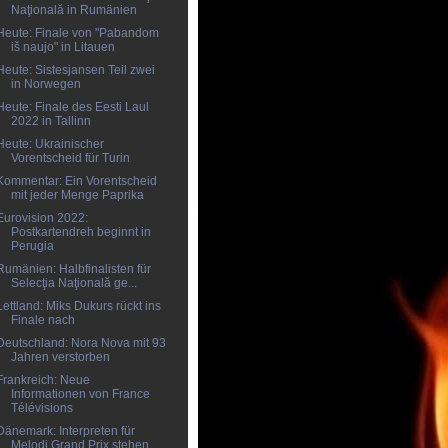
Naţională in Rumänien
Heute: Finale von "Pabandom
iš naujo" in Litauen
Heute: Sistesjansen Teil zwei
in Norwegen
Heute: Finale des Eesti Laul
2022 in Tallinn
Heute: Ukrainischer
Vorentscheid für Turin
Kommentar: Ein Vorentscheid
mit jeder Menge Paprika
Eurovision 2022:
Postkartendreh beginnt in
Perugia
Rumänien: Halbfinalisten für
Selecţia Naţională ge...
Lettland: Miks Dukurs rückt ins
Finale nach
Deutschland: Nora Nova mit 93
Jahren verstorben
Frankreich: Neue
Informationen von France
Télévisions
Dänemark: Interpreten für
Melodi Grand Prix stehen...