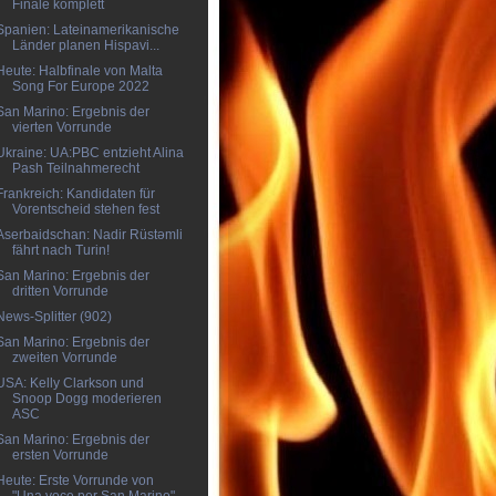
Finale komplett
Spanien: Lateinamerikanische
Länder planen Hispavi...
Heute: Halbfinale von Malta
Song For Europe 2022
San Marino: Ergebnis der
vierten Vorrunde
Ukraine: UA:PBC entzieht Alina
Pash Teilnahmerecht
Frankreich: Kandidaten für
Vorentscheid stehen fest
Aserbaidschan: Nadir Rüstəmli
fährt nach Turin!
San Marino: Ergebnis der
dritten Vorrunde
News-Splitter (902)
San Marino: Ergebnis der
zweiten Vorrunde
USA: Kelly Clarkson und
Snoop Dogg moderieren
ASC
San Marino: Ergebnis der
ersten Vorrunde
Heute: Erste Vorrunde von