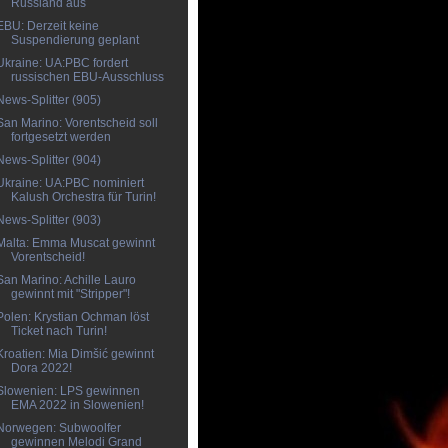
Russland aus
EBU: Derzeit keine
Suspendierung geplant
Ukraine: UA:PBC fordert
russischen EBU-Ausschluss
News-Splitter (905)
San Marino: Vorentscheid soll
fortgesetzt werden
News-Splitter (904)
Ukraine: UA:PBC nominiert
Kalush Orchestra für Turin!
News-Splitter (903)
Malta: Emma Muscat gewinnt
Vorentscheid!
San Marino: Achille Lauro
gewinnt mit "Stripper"!
Polen: Krystian Ochman löst
Ticket nach Turin!
Kroatien: Mia Dimšić gewinnt
Dora 2022!
Slowenien: LPS gewinnen
EMA 2022 in Slowenien!
Norwegen: Subwoolfer
gewinnen Melodi Grand