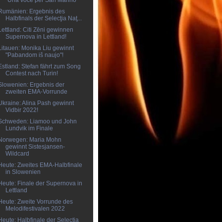
"Una voce per San Marino"
Rumänien: Ergebnis des
Halbfinals der Selecţia Naţ...
Lettland: Citi Zēni gewinnen
Supernova in Lettland!
Litauen: Monika Liu gewinnt
"Pabandom iš naujo"!
Estland: Stefan fährt zum Song
Contest nach Turin!
Slowenien: Ergebnis der
zweiten EMA-Vorrunde
Ukraine: Alina Pash gewinnt
Vidbir 2022!
Schweden: Liamoo und John
Lundvik im Finale
Norwegen: Maria Mohn
gewinnt Sistesjansen-
Wildcard
Heute: Zweites EMA-Halbfinale
in Slowenien
Heute: Finale der Supernova in
Lettland
Heute: Zweite Vorrunde des
Melodifestivalen 2022
Heute: Halbfinale der Selecţia