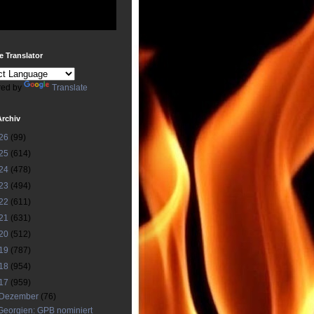
 Translator
ed by
Translate
Archiv
26
(99)
25
(614)
24
(478)
23
(494)
22
(611)
21
(631)
20
(512)
19
(787)
18
(954)
17
(959)
Dezember
(76)
Georgien: GPB nominiert