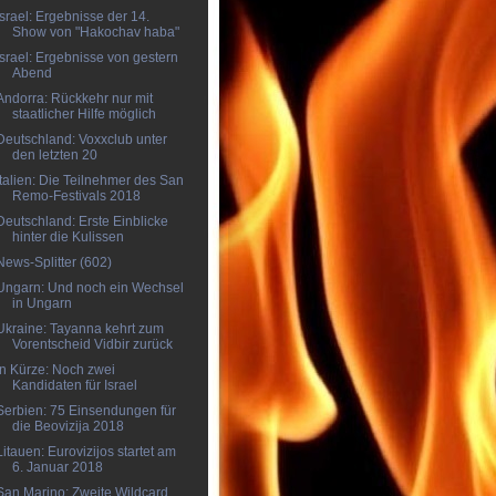
Israel: Ergebnisse der 14.
Show von "Hakochav haba"
Israel: Ergebnisse von gestern
Abend
Andorra: Rückkehr nur mit
staatlicher Hilfe möglich
Deutschland: Voxxclub unter
den letzten 20
Italien: Die Teilnehmer des San
Remo-Festivals 2018
Deutschland: Erste Einblicke
hinter die Kulissen
News-Splitter (602)
Ungarn: Und noch ein Wechsel
in Ungarn
Ukraine: Tayanna kehrt zum
Vorentscheid Vidbir zurück
In Kürze: Noch zwei
Kandidaten für Israel
Serbien: 75 Einsendungen für
die Beovizija 2018
Litauen: Eurovizijos startet am
6. Januar 2018
San Marino: Zweite Wildcard