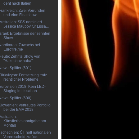
geht nach Italien
Frankreich: Zwei Vorrunden
und eine Finalshow
Australien: SBS nominiert
Jessica Mauboy für Lissa...
Israel: Ergebnisse der zehnten
Show
Nordkorea: Zuwachs bei
Eurofire.me
Heute: Zehnte Show von
"Hakochav haba"
News-Splitter (601)
Türkvizyon: Fortsetzung trotz
rechtlicher Probleme...
Eurovision 2018: Kein LED-
Staging in Lissabon
News-Splitter (600)
Slowenien: Vertrautes Portfolio
bei der EMA 2018
Australien:
Künstlerbekanntgabe am
Montag
Tschechien: ČT holt nationalen
Vorentscheid zurück