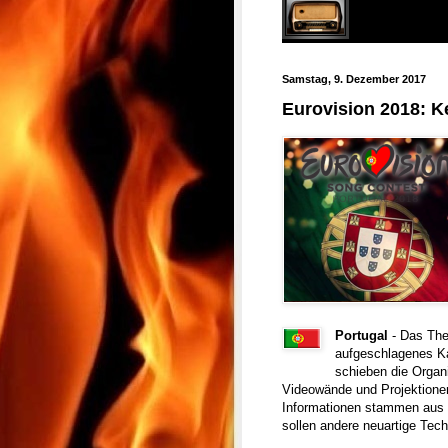
Samstag, 9. Dezember 2017
Eurovision 2018: K
Portugal
- Das The
aufgeschlagenes Ka
schieben die Organ
Videowände und Projektione
Informationen stammen aus e
sollen andere neuartige Te