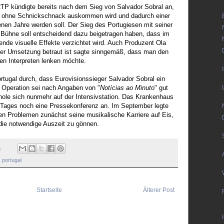
TP kündigte bereits nach dem Sieg von Salvador Sobral an,
8 ohne Schnickschnack auskommen wird und dadurch einer
enen Jahre werden soll. Der Sieg des Portugiesen mit seiner
 Bühne soll entscheidend dazu beigetragen haben, dass im
de visuelle Effekte verzichtet wird. Auch Produzent Ola
 der Umsetzung betraut ist sagte sinngemäß, dass man den
den Interpreten lenken möchte.
rtugal durch, dass Eurovisionssieger Salvador Sobral ein
e Operation sei nach Angaben von "
Notícias ao Minuto
" gut
rhole sich nunmehr auf der Intensivstation. Das Krankenhaus
s Tages noch eine Pressekonferenz an. Im September legte
en Problemen zunächst seine musikalische Karriere auf Eis,
die notwendige Auszeit zu gönnen.
6
,
portugal
Startseite
Älterer Post