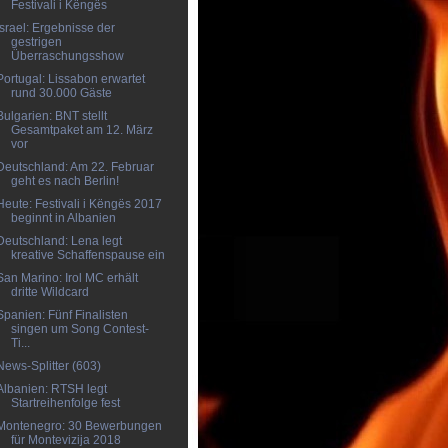
Festivali i Këngës
Israel: Ergebnisse der
gestrigen
Überraschungsshow
Portugal: Lissabon erwartet
rund 30.000 Gäste
Bulgarien: BNT stellt
Gesamtpaket am 12. März
vor
Deutschland: Am 22. Februar
geht es nach Berlin!
Heute: Festivali i Këngës 2017
beginnt in Albanien
Deutschland: Lena legt
kreative Schaffenspause ein
San Marino: Irol MC erhält
dritte Wildcard
Spanien: Fünf Finalisten
singen um Song Contest-
Ti...
News-Splitter (603)
Albanien: RTSH legt
Startreihenfolge fest
Montenegro: 30 Bewerbungen
für Montevizija 2018