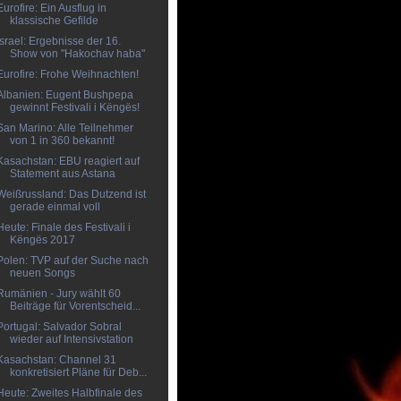
Eurofire: Ein Ausflug in
klassische Gefilde
Israel: Ergebnisse der 16.
Show von "Hakochav haba"
Eurofire: Frohe Weihnachten!
Albanien: Eugent Bushpepa
gewinnt Festivali i Këngës!
San Marino: Alle Teilnehmer
von 1 in 360 bekannt!
Kasachstan: EBU reagiert auf
Statement aus Astana
Weißrussland: Das Dutzend ist
gerade einmal voll
Heute: Finale des Festivali i
Këngës 2017
Polen: TVP auf der Suche nach
neuen Songs
Rumänien - Jury wählt 60
Beiträge für Vorentscheid...
Portugal: Salvador Sobral
wieder auf Intensivstation
Kasachstan: Channel 31
konkretisiert Pläne für Deb...
Heute: Zweites Halbfinale des