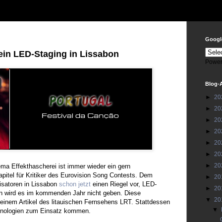
Google
ein LED-Staging in Lissabon
Power
Blog-
►
20
►
20
►
20
►
20
►
20
►
20
►
20
ma Effekthascherei ist immer wieder ein gern
pitel für Kritiker des Eurovision Song Contests. Dem
►
20
isatoren in Lissabon
schon jetzt
einen Riegel vor, LED-
►
20
n wird es im kommenden Jahr nicht geben. Diese
▼
20
inem Artikel des litauischen Fernsehens LRT. Stattdessen
▼
chnologien zum Einsatz kommen.