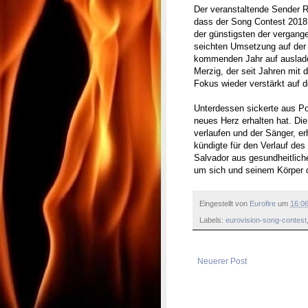
Der veranstaltende Sender R
dass der Song Contest 201
der günstigsten der vergang
seichten Umsetzung auf der
kommenden Jahr auf ausladen
Merzig, der seit Jahren mit
Fokus wieder verstärkt auf 
Unterdessen sickerte aus Po
neues Herz erhalten hat. Di
verlaufen und der Sänger, e
kündigte für den Verlauf de
Salvador aus gesundheitlich
um sich und seinem Körper 
Eingestellt von
Eurofire
um
16:0
Labels:
eurovision-song-contest
Neuerer Post