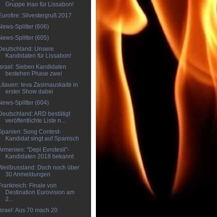
Gruppe Iriao für Lissabon!
Eurofire: Silvestergruß 2017
News-Splitter (606)
News-Splitter (605)
Deutschland: Unsere
Kandidaten für Lissabon!
Israel: Sieben Kandidaten
bestehen Phase zwei
Litauen: Ieva Zasimauskaitė in
erster Show dabei
News-Splitter (604)
Deutschland: ARD bestätigt
veröffentlichte Liste n...
Spanien: Song Contest-
Kandidat singt auf Spanisch
Armenien: "Depi Evrotesil"-
Kandidaten 2018 bekannt
Weißrussland: Doch noch über
30 Anmeldungen
Frankreich: Finale von
Destination Eurovision am
2...
Israel: Aus 70 mach 20