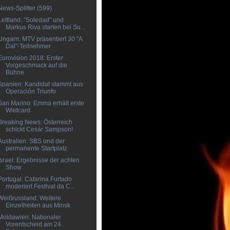
News-Splitter (599)
Lettland: "Soledad" und
Markus Riva starten bei Su...
Ungarn: MTV präsentiert 30 "A
Dal"-Teilnehmer
Eurovision 2018: Erster
Vorgeschmack auf die
Bühne
Spanien: Kandidat stammt aus
Operación Triunfo
San Marino: Emma erhält erste
Wildcard
Breaking News: Österreich
schickt Cesár Sampson!
Australien: SBS und der
permanente Startplatz
Israel: Ergebnisse der achten
Show
Portugal: Catarina Furtado
moderiert Festival da C...
Weißrussland: Weitere
Einzelheiten aus Minsk
Moldawien: Nationaler
Vorentscheid am 24.