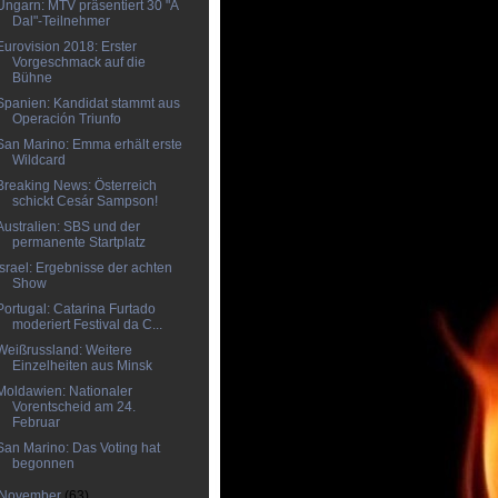
Ungarn: MTV präsentiert 30 "A
Dal"-Teilnehmer
Eurovision 2018: Erster
Vorgeschmack auf die
Bühne
Spanien: Kandidat stammt aus
Operación Triunfo
San Marino: Emma erhält erste
Wildcard
Breaking News: Österreich
schickt Cesár Sampson!
Australien: SBS und der
permanente Startplatz
Israel: Ergebnisse der achten
Show
Portugal: Catarina Furtado
moderiert Festival da C...
Weißrussland: Weitere
Einzelheiten aus Minsk
Moldawien: Nationaler
Vorentscheid am 24.
Februar
San Marino: Das Voting hat
begonnen
November
(63)