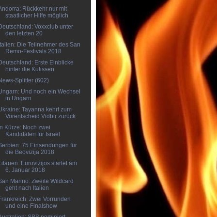
Andorra: Rückkehr nur mit
staatlicher Hilfe möglich
Deutschland: Voxxclub unter
den letzten 20
Italien: Die Teilnehmer des San
Remo-Festivals 2018
Deutschland: Erste Einblicke
hinter die Kulissen
News-Splitter (602)
Ungarn: Und noch ein Wechsel
in Ungarn
Ukraine: Tayanna kehrt zum
Vorentscheid Vidbir zurück
In Kürze: Noch zwei
Kandidaten für Israel
Serbien: 75 Einsendungen für
die Beovizija 2018
Litauen: Eurovizijos startet am
6. Januar 2018
San Marino: Zweite Wildcard
geht nach Italien
Frankreich: Zwei Vorrunden
und eine Finalshow