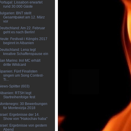
Portugal: Lissabon erwartet
rund 30.000 Gäste
Bulgarien: BNT stellt
Gesamtpaket am 12. März
vor
Deutschland: Am 22. Februar
geht es nach Berlin!
Heute: Festivali i Këngës 2017
beginnt in Albanien
Deutschland: Lena legt
kreative Schaffenspause ein
San Marino: Irol MC erhält
dritte Wildcard
Spanien: Fünf Finalisten
singen um Song Contest-
Ti...
News-Splitter (603)
Albanien: RTSH legt
Startreihenfolge fest
Montenegro: 30 Bewerbungen
für Montevizija 2018
Israel: Ergebnisse der 14.
Show von "Hakochav haba"
Israel: Ergebnisse von gestern
Abend