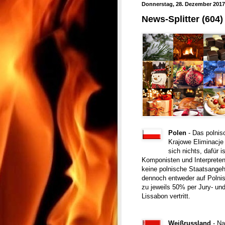
Donnerstag, 28. Dezember 2017
News-Splitter (604)
Polen
- Das polni
Krajowe Eliminacje 
sich nichts, dafür i
Komponisten und Interprete
keine polnische Staatsangeh
dennoch entweder auf Polnis
zu jeweils 50% per Jury- und
Lissabon vertritt.
Weißrussland
- N