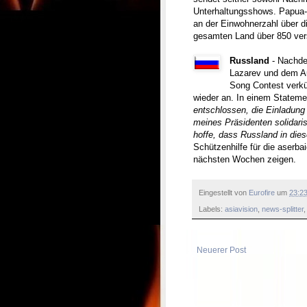
Unterhaltungsshows. Papua
an der Einwohnerzahl über di
gesamten Land über 850 ve
Russland
- Nachde
Lazarev und dem Au
Song Contest verkün
wieder an. In einem Statemen
entschlossen, die Einladung
meines Präsidenten solidaris
hoffe, dass Russland in dies
Schützenhilfe für die aserba
nächsten Wochen zeigen.
Eingestellt von
Eurofire
um
23:2
Labels:
asiavision
,
news-splitter
Neuerer Post