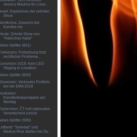
Australien: SBS nominiert
Jessica Mauboy für Lissa...
Israel: Ergebnisse der zehnten
Show
Nordkorea: Zuwachs bei
Eurofire.me
Heute: Zehnte Show von
"Hakochav haba"
News-Splitter (601)
Türkvizyon: Fortsetzung trotz
rechtlicher Probleme...
Eurovision 2018: Kein LED-
Staging in Lissabon
News-Splitter (600)
Slowenien: Vertrautes Portfolio
bei der EMA 2018
Australien:
Künstlerbekanntgabe am
Montag
Tschechien: ČT holt nationalen
Vorentscheid zurück
News-Splitter (599)
Lettland: "Soledad" und
Markus Riva starten bei Su...