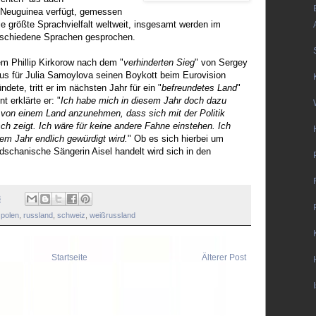
-Neuguinea verfügt, gemessen
e größte Sprachvielfalt weltweit, insgesamt werden im
rschiedene Sprachen gesprochen.
m Phillip Kirkorow nach dem "
verhinderten Sieg
" von Sergey
s für Julia Samoylova seinen Boykott beim Eurovision
dete, tritt er im nächsten Jahr für ein "
befreundetes Land
"
t erklärte er: "
Ich habe mich in diesem Jahr doch dazu
 von einem Land anzunehmen, dass sich mit der Politik
ch zeigt. Ich wäre für keine andere Fahne einstehen. Ich
em Jahr endlich gewürdigt wird.
" Ob es sich hierbei um
idschanische Sängerin Aisel handelt wird sich in den
3
,
polen
,
russland
,
schweiz
,
weißrussland
Startseite
Älterer Post