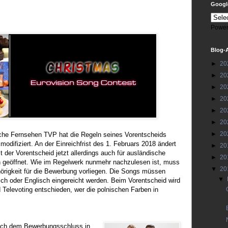
Google
Power
Blog-
►
20
►
20
►
20
►
20
►
20
►
20
►
20
sche Fernsehen TVP hat die Regeln seines Vorentscheids
modifiziert. An der Einreichfrist des 1. Februars 2018 ändert
►
20
st der Vorentscheid jetzt allerdings auch für ausländische
►
20
n geöffnet. Wie im Regelwerk nunmehr nachzulesen ist, muss
▼
20
örigkeit für die Bewerbung vorliegen. Die Songs müssen
▼
ch oder Englisch eingereicht werden. Beim Vorentscheid wird
 Televoting entschieden, wer die polnischen Farben in
ach dem Bewerbungsschluss in