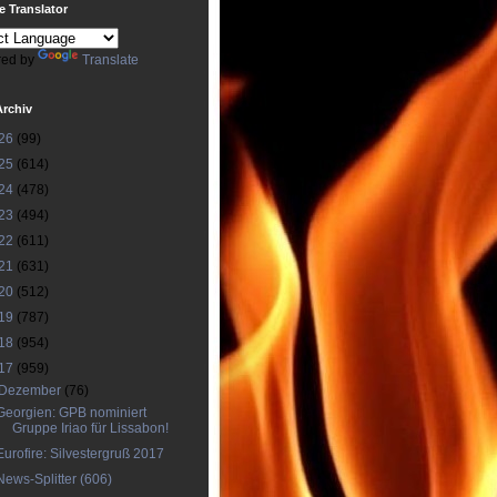
 Translator
ed by
Translate
Archiv
26
(99)
25
(614)
24
(478)
23
(494)
22
(611)
21
(631)
20
(512)
19
(787)
18
(954)
17
(959)
Dezember
(76)
Georgien: GPB nominiert
Gruppe Iriao für Lissabon!
Eurofire: Silvestergruß 2017
News-Splitter (606)