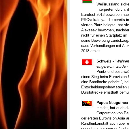
Weißrussland sick
Interpreten durch, 
Eurofest 2018 beworben hab
PROvokatsiya, die bereits i
vierten Platz belegte, hat s
Alekseev beworben, nachdem
nicht für einen Startplatz im
seine Bewerbung zurückzog. 
dass Verhandlungen mit Alek
2018 erhielt.
Schweiz
- "
Während
eingereicht wurden
Peritz und beschw
einen Sieg beim Eurovision 
eine Bandbreite gehabt.", he
Entscheidungsshow stellen u
Durststrecke ernsthaft bemüh
Papua-Neuguinea
meldet, hat auch di
Corporation von Pa
der ersten Eurovision Asia a
Rundfunkanstalt auch über 
sendet seither sowohl Nachr