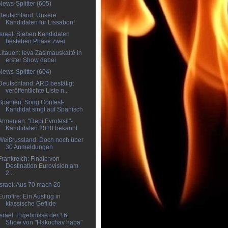
News-Splitter (605)
Deutschland: Unsere
Kandidaten für Lissabon!
Israel: Sieben Kandidaten
bestehen Phase zwei
Litauen: Ieva Zasimauskaitė in
erster Show dabei
News-Splitter (604)
Deutschland: ARD bestätigt
veröffentlichte Liste n...
Spanien: Song Contest-
Kandidat singt auf Spanisch
Armenien: "Depi Evrotesil"-
Kandidaten 2018 bekannt
Weißrussland: Doch noch über
30 Anmeldungen
Frankreich: Finale von
Destination Eurovision am
2...
Israel: Aus 70 mach 20
Eurofire: Ein Ausflug in
klassische Gefilde
Israel: Ergebnisse der 16.
Show von "Hakochav haba"