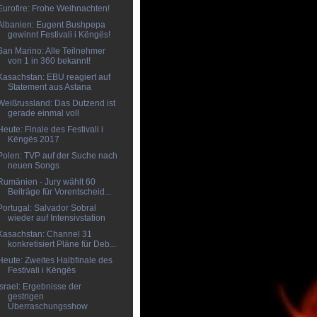
Eurofire: Frohe Weihnachten!
Albanien: Eugent Bushpepa
gewinnt Festivali i Këngës!
San Marino: Alle Teilnehmer
von 1 in 360 bekannt!
Kasachstan: EBU reagiert auf
Statement aus Astana
Weißrussland: Das Dutzend ist
gerade einmal voll
Heute: Finale des Festivali i
Këngës 2017
Polen: TVP auf der Suche nach
neuen Songs
Rumänien - Jury wählt 60
Beiträge für Vorentscheid...
Portugal: Salvador Sobral
wieder auf Intensivstation
Kasachstan: Channel 31
konkretisiert Pläne für Deb...
Heute: Zweites Halbfinale des
Festivali i Këngës
Israel: Ergebnisse der
gestrigen
Überraschungsshow