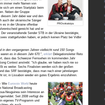
ern immer mehr Namen von
die sich um einen Startplatz beim
en. Neben der Gruppe
n diesem Jahr dabei war und den
ich auch der ukrainische Sänger
PROvokatsiya
 es in der Ukraine offenbar
 Vorentscheid gereicht hat und er
Der veranstaltende Sender STB in der Ukraine bestätigte,
seev stattgefunden haben, er jedoch keinen Platz bei Vidbir
 in den vergangenen Jahren vielleicht rund 150 Songs
, waren es in diesem Jahr 670
.",
erklärt
Delegationsleiter Reto
ört, dass das Schweizer Fernsehen im kommenden Jahr
Song Contest anstrebt. "Ich glaube, wir haben noch nie so
ißt es weiter. Sechs Finalisten werden sich der großen
nd das SRF bestätigte, dass man nach einer jahrelangen
t ist, in Lissabon wieder ein gutes Ergebnis einzufahren.
- Wie
Eurovoix World
heute
e National Broadcasting
pua-Neuguinea sein Interesse an
ngemeldet. Seit 2008 verfügt die
ein eigenes TV-Programm und
ichten- als auch