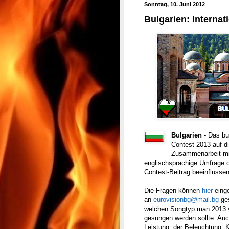
Sonntag, 10. Juni 2012
Bulgarien: Internat
Bulgarien
- Das bu
Contest 2013 auf di
Zusammenarbeit mi
englischsprachige Umfrage o
Contest-Beitrag beeinflussen
Die Fragen können
hier
eing
an
eurovisionbg@mail.bg
ges
welchen Songtyp man 2013 vo
gesungen werden sollte. Auch
Leistung, der Beleuchtung, 