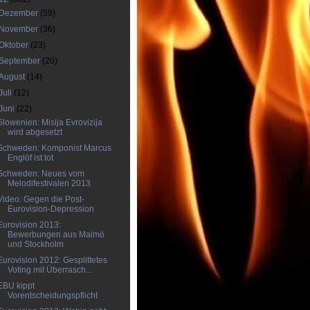
Dezember
(59)
November
(36)
Oktober
(23)
September
(20)
August
(14)
Juli
(12)
Juni
(22)
Slowenien: Misija Evrovizija
wird abgesetzt
Schweden: Komponist Marcus
Englöf ist tot
Schweden: Neues vom
Melodifestivalen 2013
Video: Gegen die Post-
Eurovision-Depression
Eurovision 2013:
Bewerbungen aus Malmö
und Stockholm
Eurovision 2012: Gesplittetes
Voting mit Überrasch...
EBU kippt
Vorentscheidungspflicht