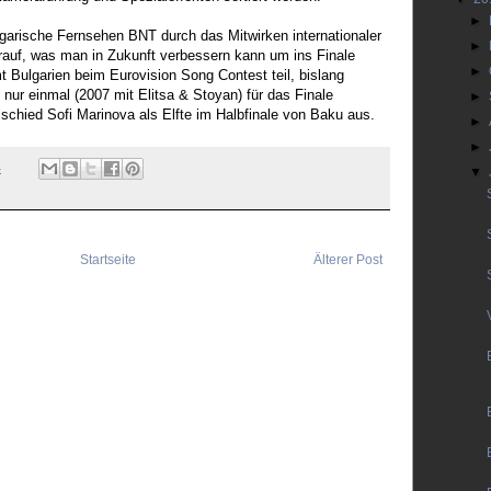
►
lgarische Fernsehen BNT durch das Mitwirken internationaler
►
rauf, was man in Zukunft verbessern kann um ins Finale
►
 Bulgarien beim Eurovision Song Contest teil, bislang
nur einmal (2007 mit Elitsa & Stoyan) für das Finale
►
r schied Sofi Marinova als Elfte im Halbfinale von Baku aus.
►
►
4
▼
Startseite
Älterer Post