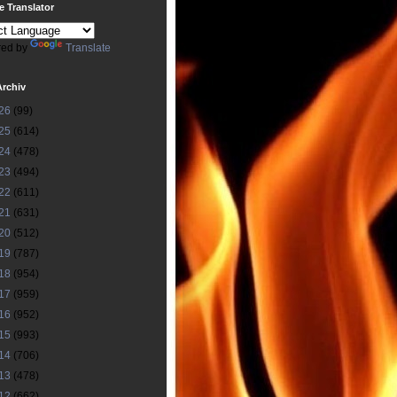
 Translator
ed by
Translate
Archiv
26
(99)
25
(614)
24
(478)
23
(494)
22
(611)
21
(631)
20
(512)
19
(787)
18
(954)
17
(959)
16
(952)
15
(993)
14
(706)
13
(478)
12
(662)