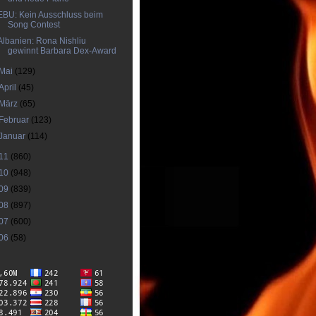
EBU: Kein Ausschluss beim
Song Contest
Albanien: Rona Nishliu
gewinnt Barbara Dex-Award
Mai
(129)
April
(45)
März
(65)
Februar
(123)
Januar
(114)
11
(860)
10
(948)
09
(839)
08
(897)
07
(600)
06
(58)