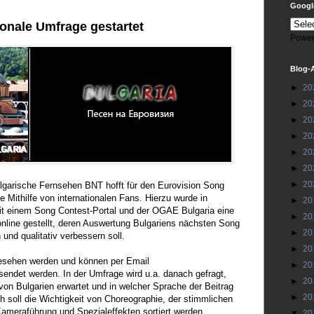
Google
ionale Umfrage gestartet
Power
Blog-
►
20
►
20
►
20
►
20
►
20
►
20
►
20
lgarische Fernsehen BNT hofft für den Eurovision Song
e Mithilfe von internationalen Fans. Hierzu wurde in
►
20
t einem Song Contest-Portal und der OGAE Bulgaria eine
►
20
nline gestellt, deren Auswertung Bulgariens nächsten Song
►
20
 und qualitativ verbessern soll.
►
20
esehen werden und können per Email
►
20
endet werden. In der Umfrage wird u.a. danach gefragt,
►
20
n Bulgarien erwartet und in welcher Sprache der Beitrag
►
20
 soll die Wichtigkeit von Choreographie, der stimmlichen
Kameraführung und Spezialeffekten sortiert werden.
▼
20