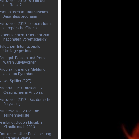
Eurovision 2013: Wohin geht
die Reise?
Aserbaidschan: Touristisches
Anschlussprogramm
Eurovision 2012: Loreen stürmt
europäische Charts
Großbritannien: Rückkehr zum
nationalen Vorentscheid?
Bulgarien: Internationale
Umfrage gestartet
Portugal: Pastora und Roman
waren Juryfavoriten
Andorra: Klärende Meldung
aus den Pyrenäen
News-Splitter (327)
Andorra: EBU-Direktorin zu
Gesprächen in Andorra
Eurovision 2012: Das deutsche
Juryvoting
Bundesvision 2012: Die
Teilnehmerliste
Finnland: Uuden Musiikin
Kilpailu auch 2013
Frankreich: Über Enttäuschung
und neue Pläne