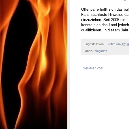
Offenbar erhofft sich das bu
Fans stichfeste Hinweise da
einzuziehen. Seit 2005 nimmt
konnte sich das Land jedoch 
qualifizieren. In diesem Jah
Eingestellt von
Eurofire
um
12:0
Labels:
bulgarien
Neuerer Post