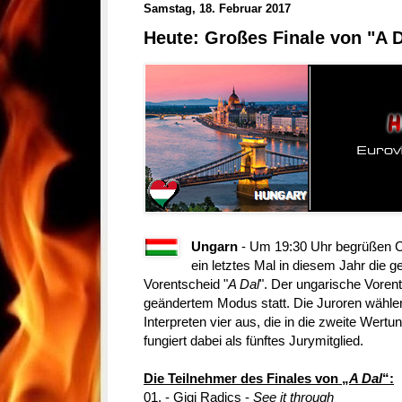
Samstag, 18. Februar 2017
Heute: Großes Finale von "A D
Ungarn
- Um 19:30 Uhr begrüßen Cs
ein letztes Mal in diesem Jahr die 
Vorentscheid "
A Dal
". Der ungarische Vorent
geändertem Modus statt. Die Juroren wähle
Interpreten vier aus, die in die zweite Wert
fungiert dabei als fünftes Jurymitglied.
Die Teilnehmer des Finales von „
A Dal
“:
01. - Gigi Radics -
See it through