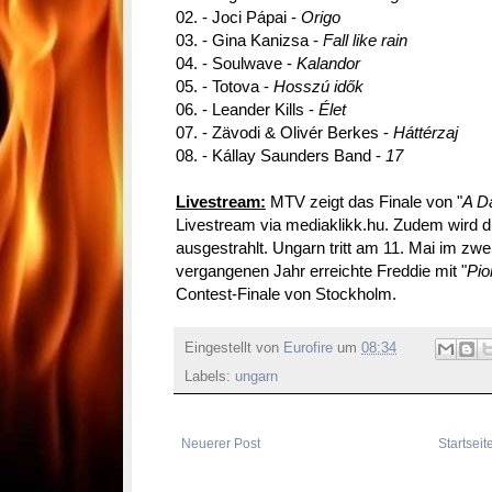
02. - Joci Pápai -
Origo
03. - Gina Kanizsa -
Fall like rain
04. - Soulwave -
Kalandor
05. - Totova -
Hosszú idők
06. - Leander Kills -
Élet
07. - Zävodi & Olivér Berkes -
Háttérzaj
08. - Kállay Saunders Band -
17
Livestream:
MTV zeigt das Finale von "
A D
Livestream via mediaklikk.hu. Zudem wird d
ausgestrahlt. Ungarn tritt am 11. Mai im zw
vergangenen Jahr erreichte Freddie mit "
Pio
Contest-Finale von Stockholm.
Eingestellt von
Eurofire
um
08:34
Labels:
ungarn
Neuerer Post
Startseit