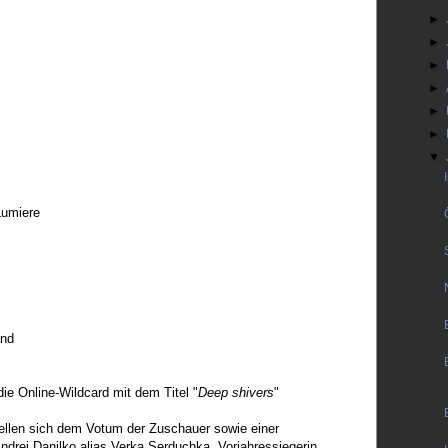
►
►
►
►
►
►
▼
Lumiere
and
e Online-Wildcard mit dem Titel "
Deep shivers
"
tellen sich dem Votum der Zuschauer sowie einer
 Andrej Danilko alias Verka Serduchka, Vorjahressiegerin