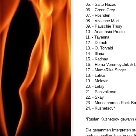
05. - Salto Nazad
06. - Green Grey
07. - Rozhden
08. - Vivienne Mort
09. - Pauschie Trusy
10. - Anastasia Prudius
11. - Tayanna
12. - Detach
13. - O. Torvald
14. - Illaria
15. - Kadnay
16. - Roma Veremeychik & 
17. - MamaRika Singer
18. - Laliko
19. - Melovin
20. - Letay
21. - Panivalkova
22. - Skay
23. - Monochromea Rock B
24. - Kuznetsov*
*Ruslan Kuznetsov gewann di
Die genannten Interpreten s
professionellen Jury, in der