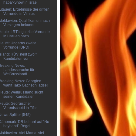
haba"-Show in Israel
Litauen: Ergebnisse der dritten
Vorrunde in Vilnius
Moldawien: Qualifikanten nach
Vorsingen bekannt
Heute: LRT legt dritte Vorrunde
in Litauen nach
Heute: Ungarns zweite
Vorrunde [UPD]
Island: RÚV stellt zwölf
Kandidaten vor
Breaking News:
Landessprache für
Weißrussland!
Breaking News: Georgien
wählt Tako Gachechiladse!
Heute: Weißrussland sucht
seinen Kandidaten
Heute: Georgischer
Vorentscheid in Tiflis
News-Splitter (545)
Dänemark: DR beharrt auf "No
boyband"-Regel
Moldawien: Viel Mama, viel