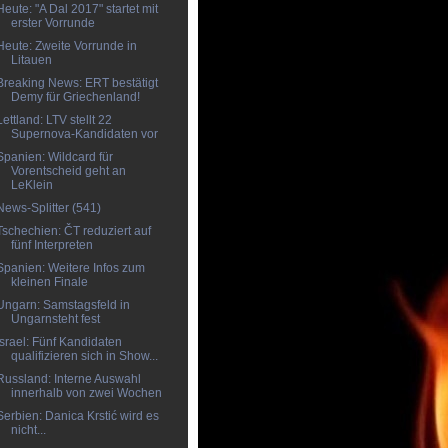
Heute: "A Dal 2017" startet mit
erster Vorrunde
Heute: Zweite Vorrunde in
Litauen
Breaking News: ERT bestätigt
Demy für Griechenland!
Lettland: LTV stellt 22
Supernova-Kandidaten vor
Spanien: Wildcard für
Vorentscheid geht an
LeKlein
News-Splitter (541)
Tschechien: ČT reduziert auf
fünf Interpreten
Spanien: Weitere Infos zum
kleinen Finale
Ungarn: Samstagsfeld in
Ungarnsteht fest
Israel: Fünf Kandidaten
qualifizieren sich in Show...
Russland: Interne Auswahl
innerhalb von zwei Wochen
Serbien: Danica Krstić wird es
nicht...