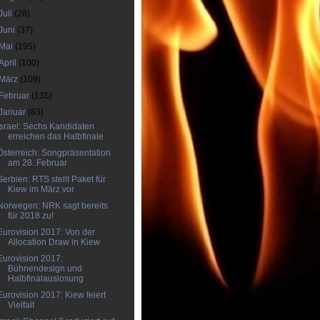
Juli
(28)
Juni
(37)
Mai
(195)
April
(100)
März
(109)
Februar
(135)
Januar
(83)
Israel: Sechs Kandidaten
erreichen das Halbfinale
Österreich: Songpräsentation
am 28. Februar
Serbien: RTS stellt Paket für
Kiew im März vor
Norwegen: NRK sagt bereits
für 2018 zu!
Eurovision 2017: Von der
Allocation Draw in Kiew
Eurovision 2017:
Bühnendesign und
Halbfinalauslosung
Eurovision 2017: Kiew feiert
Vielfalt