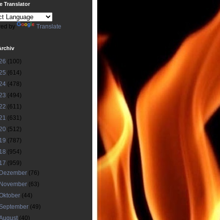
 Translator
ed by
Translate
Archiv
26
(100)
25
(614)
24
(478)
23
(494)
22
(611)
21
(631)
20
(512)
19
(787)
18
(954)
17
(959)
Dezember
(76)
November
(63)
Oktober
(44)
September
(49)
August
(40)