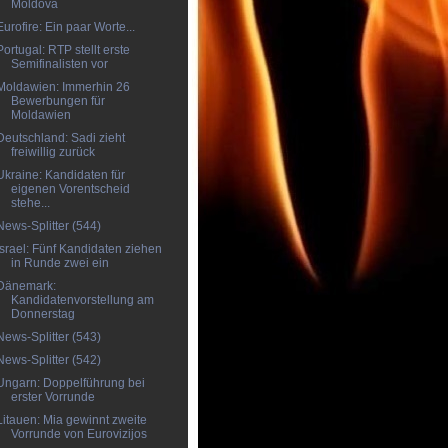
Moldova
Eurofire: Ein paar Worte...
Portugal: RTP stellt erste
Semifinalisten vor
Moldawien: Immerhin 26
Bewerbungen für
Moldawien
Deutschland: Sadi zieht
freiwillig zurück
Ukraine: Kandidaten für
eigenen Vorentscheid
stehe...
News-Splitter (544)
Israel: Fünf Kandidaten ziehen
in Runde zwei ein
Dänemark:
Kandidatenvorstellung am
Donnerstag
News-Splitter (543)
News-Splitter (542)
Ungarn: Doppelführung bei
erster Vorrunde
Litauen: Mia gewinnt zweite
Vorrunde von Eurovizijos