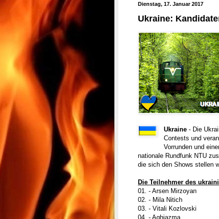
Dienstag, 17. Januar 2017
Ukraine: Kandidate
Ukraine
- Die Ukra
Contests und verans
Vorrunden und eine
nationale Rundfunk NTU zusa
die sich den Shows stellen 
Die Teilnehmer des ukrain
01. - Arsen Mirzoyan
02. - Mila Nitich
03. - Vitali Kozlovski
04. - Aghiazma