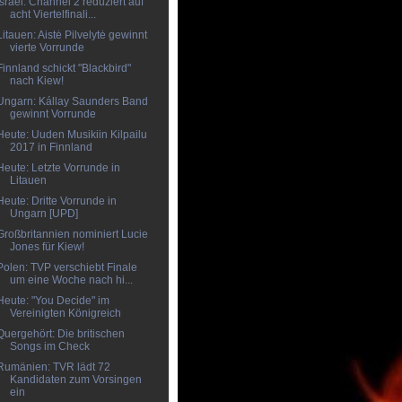
Israel: Channel 2 reduziert auf
acht Viertelfinali...
Litauen: Aistė Pilvelytė gewinnt
vierte Vorrunde
Finnland schickt "Blackbird"
nach Kiew!
Ungarn: Kállay Saunders Band
gewinnt Vorrunde
Heute: Uuden Musikiin Kilpailu
2017 in Finnland
Heute: Letzte Vorrunde in
Litauen
Heute: Dritte Vorrunde in
Ungarn [UPD]
Großbritannien nominiert Lucie
Jones für Kiew!
Polen: TVP verschiebt Finale
um eine Woche nach hi...
Heute: "You Decide" im
Vereinigten Königreich
Quergehört: Die britischen
Songs im Check
Rumänien: TVR lädt 72
Kandidaten zum Vorsingen
ein