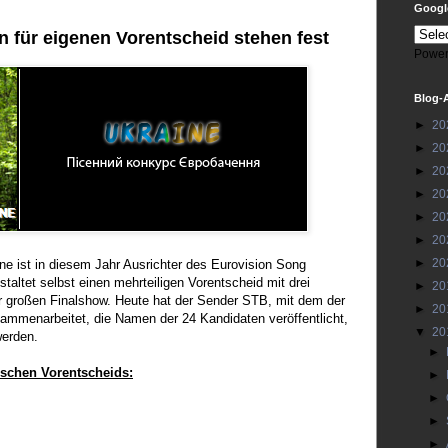
Google
n für eigenen Vorentscheid stehen fest
Power
Blog-
►
20
►
20
►
20
►
20
►
20
►
20
►
20
ine ist in diesem Jahr Ausrichter des Eurovision Song
taltet selbst einen mehrteiligen Vorentscheid mit drei
►
20
r großen Finalshow. Heute hat der Sender STB, mit dem der
►
20
mmenarbeitet, die Namen der 24 Kandidaten veröffentlicht,
▼
20
werden.
►
ischen Vorentscheids:
►
►
►
►