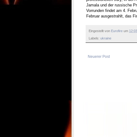
Jamala und der russische Pr
Vorrunden findet am 4. Febr
Februar ausgestrahlt, das Fin
Eingestellt von
Eurofire
um
12:0
Labels:
ukraine
Neuerer Post