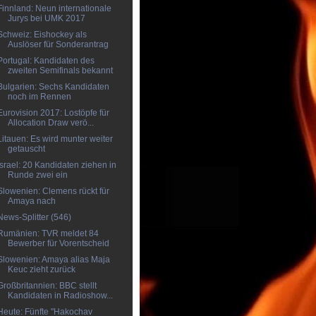
Finnland: Neun internationale
Jurys bei UMK 2017
Schweiz: Eishockey als
Auslöser für Sonderantrag
Portugal: Kandidaten des
zweiten Semifinals bekannt
Bulgarien: Sechs Kandidaten
noch im Rennen
Eurovision 2017: Lostöpfe für
Allocation Draw verö...
Litauen: Es wird munter weiter
getauscht
Israel: 20 Kandidaten ziehen in
Runde zwei ein
Slowenien: Clemens rückt für
Amaya nach
News-Splitter (546)
Rumänien: TVR meldet 84
Bewerber für Vorentscheid
Slowenien: Amaya alias Maja
Keuc zieht zurück
Großbritannien: BBC stellt
Kandidaten in Radioshow...
Heute: Fünfte "Hakochav