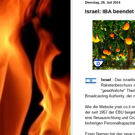
Dienstag, 29. Juli 2014
Israel: IBA beende
Israel
- Das israeli
Raketenbeschuss a
"
gewöhnliche
" Them
Broadcasting Authority, der 
Wie die Website ynet.co.il m
der seit 1957 der EBU beig
eine Neuausrichtung und Gr
bisherigen Personalkapazit
Einen Namen hat das neue isr