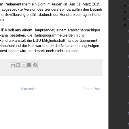
elen Parlamentariern ein Dorn im Augen ist. Am 31. März 2015
►
e abgespeckte Version des Senders soll daraufhin den Betrieb
►
he Bevölkerung entfällt dadurch der Rundfunkbeitrag in Höhe
►
ro.
▼
IBA soll aus einem Hauptsender, einem arabischsprachigen
anal bestehen, die Radioprogramme werden nicht
 Rundfunkanstalt die EBU-Mitgliedschaft nahtlos übernimmt,
Griechenland der Fall war und ob die Neuausrichtung Folgen
est haben wird, ist derzeit noch nicht bekannt.
4
Startseite
Älterer Post