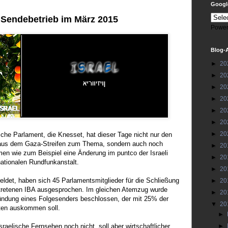
Google
t Sendebetrieb im März 2015
Power
Blog-
►
20
►
20
►
20
►
20
►
20
►
20
►
20
sche Parlament, die Knesset, hat dieser Tage nicht nur den
us dem Gaza-Streifen zum Thema, sondern auch noch
►
20
en wie zum Beispiel eine Änderung im puntco der Israeli
►
20
nationalen Rundfunkanstalt.
►
20
eldet, haben sich 45 Parlamentsmitglieder für die Schließung
►
20
etretenen IBA ausgesprochen. Im gleichen Atemzug wurde
►
20
ündung eines Folgesenders beschlossen, der mit 25% der
▼
20
äten auskommen soll.
►
aelische Fernsehen noch nicht, soll aber wirtschaftlicher
►