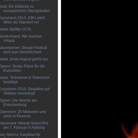
Gold: Ein Editorial zu
europäischen Zwergstaaten
Eurovision 2015: EBU zieht
Wien als Standort vor
News-Splitter (374)
Deutschland: Wir machen
Urlaub
Mazedonien: Skopje Festival
wird zum Vorentscheid
Malta: Ende August geht's los
Zypern: Große Pläne für die
Eurovision
Malta: Teilnahme in Österreich
bestätigt
Eurovision 2015: Deadline auf
Oktober vorverlegt!
Zypern: Die Woche der
Entscheidung
Österreich: 25 Millionen und
zehn in Reserve
Dänemark: Melodi Grand Prix
am 7. Februar in Aalborg
San Marino: Kandidat für