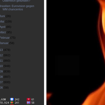
Österreich gefunden?
Brasilien: Eurovision gegen
WM chancenlos
Juni
(26)
Mai
(109)
April
(95)
März
(95)
Februar
(75)
Januar
(58)
13
(478)
12
(662)
11
(860)
10
(948)
09
(839)
08
(897)
07
(600)
06
(58)