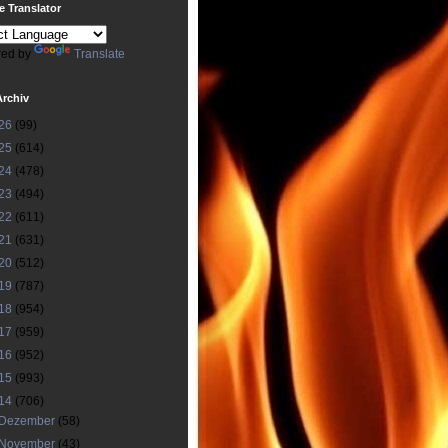
 Translator
ed by
Translate
Archiv
26
(99)
25
(614)
24
(478)
23
(494)
22
(611)
21
(631)
20
(512)
19
(787)
18
(954)
17
(959)
16
(952)
15
(993)
14
(706)
Dezember
(58)
November
(43)