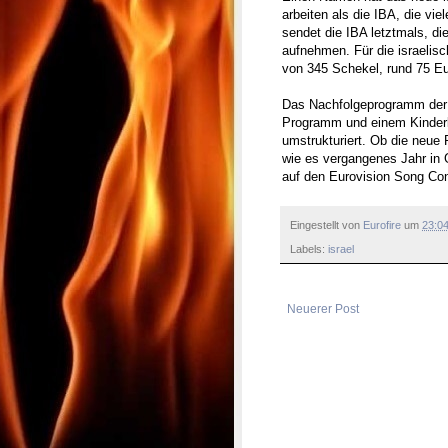
arbeiten als die IBA, die vi
sendet die IBA letztmals, di
aufnehmen. Für die israelisc
von 345 Schekel, rund 75 Eu
Das Nachfolgeprogramm der 
Programm und einem Kinderk
umstrukturiert. Ob die neue
wie es vergangenes Jahr in 
auf den Eurovision Song Cont
Eingestellt von
Eurofire
um
23:0
Labels:
israel
Neuerer Post