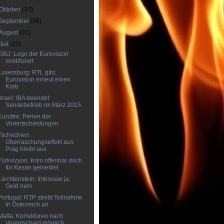
Oktober
(37)
September
(56)
August
(31)
Juli
(23)
EBU: Logo der Eurovision
modifiziert
Luxemburg: RTL gibt
Eurovision erneut einen
Korb
Israel: IBA beendet
Sendebetrieb im März 2015
Eurofire: Perlen der
Vorentscheidungen
Tschechien:
Überraschungseffekt aus
Prag bleibt aus
Türkvizyon: Krim offenbar doch
für Kasan gemeldet
Liechtenstein: Interesse ja,
Geld nein
Portugal: RTP strebt Teilnahme
in Österreich an
Malta: Korrekturen nach
Vorentscheid möglich