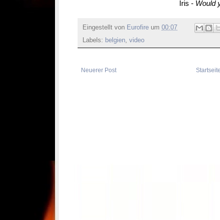
Iris -
Would 
Eingestellt von
Eurofire
um
00:07
Labels:
belgien
,
video
Neuerer Post
Startseit