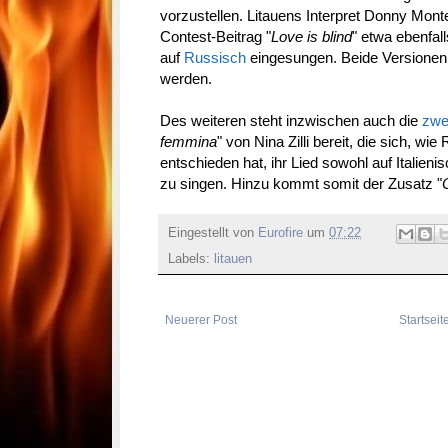
vorzustellen. Litauens Interpret Donny Mont
Contest-Beitrag "
Love is blind
" etwa ebenfal
auf
Russisch
eingesungen. Beide Versionen
werden.
Des weiteren steht inzwischen auch die
zwe
femmina
" von Nina Zilli bereit, die sich, wi
entschieden hat, ihr Lied sowohl auf Italien
zu singen. Hinzu kommt somit der Zusatz "
Eingestellt von
Eurofire
um
07:22
Labels:
litauen
Neuerer Post
Startseit