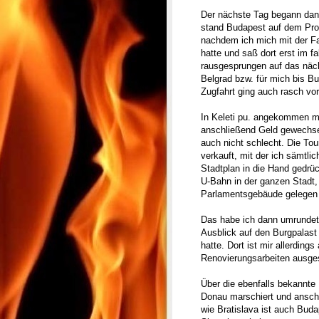
Der nächste Tag begann dann
stand Budapest auf dem Pro
nachdem ich mich mit der Fa
hatte und saß dort erst im 
rausgesprungen auf das näch
Belgrad bzw. für mich bis B
Zugfahrt ging auch rasch vor
In Keleti pu. angekommen mu
anschließend Geld gewechsel
auch nicht schlecht. Die Tou
verkauft, mit der ich sämtl
Stadtplan in die Hand gedrüc
U-Bahn in der ganzen Stadt,
Parlamentsgebäude gelegen 
Das habe ich dann umrundet
Ausblick auf den Burgpalast 
hatte. Dort ist mir allerding
Renovierungsarbeiten ausges
Über die ebenfalls bekannte
Donau marschiert und ansch
wie Bratislava ist auch Buda