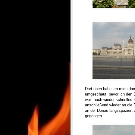
Parlament #2 
Dort oben habe ich mich dan
umgeschaut, bevor ich den B
wo's auch wieder schnelles
anschließend wieder an die 
an der Donau längsspaziert 
gegangen.