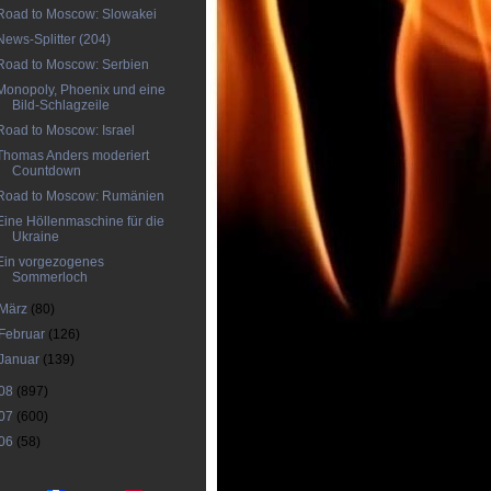
Road to Moscow: Slowakei
News-Splitter (204)
Road to Moscow: Serbien
Monopoly, Phoenix und eine
Bild-Schlagzeile
Road to Moscow: Israel
Thomas Anders moderiert
Countdown
Road to Moscow: Rumänien
Eine Höllenmaschine für die
Ukraine
Ein vorgezogenes
Sommerloch
März
(80)
Februar
(126)
Januar
(139)
08
(897)
07
(600)
06
(58)