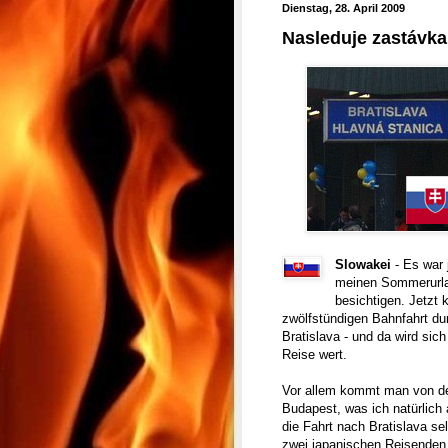
Dienstag, 28. April 2009
Nasleduje zastávka 
Slowakei
- Es war 
meinen Sommerurlau
besichtigen. Jetzt
zwölfstündigen Bahnfahrt du
Bratislava - und da wird sich 
Reise wert.
Vor allem kommt man von de
Budapest, was ich natürlich
die Fahrt nach Bratislava se
zwei japanischen Reisenden, 