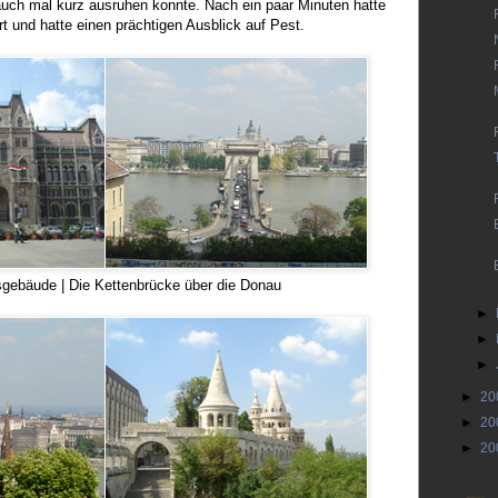
uch mal kurz ausruhen konnte. Nach ein paar Minuten hatte
t und hatte einen prächtigen Ausblick auf Pest.
gebäude | Die Kettenbrücke über die Donau
►
►
►
►
20
►
20
►
20