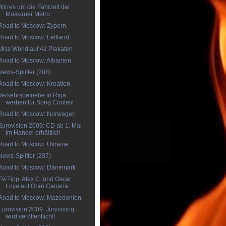
Wirres um die Fahrzeit der
Moskauer Metro
Road to Moscow: Zypern
Road to Moscow: Lettland
Miss World auf 42 Plakaten
Road to Moscow: Albanien
News-Splitter (208)
Road to Moscow: Kroatien
Verkehrsbetriebe in Riga
werben für Song Contest
Road to Moscow: Norwegen
Eurovision 2009: CD ab 1. Mai
im Handel erhältlich
Road to Moscow: Ukraine
News-Splitter (207)
Road to Moscow: Dänemark
TV-Tipp: Alex C. und Oscar
Loya auf Gran Canaria
Road to Moscow: Mazedonien
Eurovision 2009: Juryvoting
wird veröffentlicht!