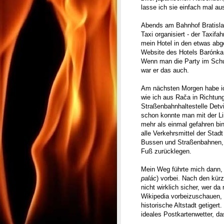
lasse ich sie einfach mal au
Abends am Bahnhof Bratisl
Taxi organisiert - der Taxifa
mein Hotel in den etwas abg
Website des Hotels Barónka 
Wenn man die Party im Sch
war er das auch.
Am nächsten Morgen habe ich
wie ich aus Rača in Richtun
Straßenbahnhaltestelle Detvi
schon konnte man mit der Li
mehr als einmal gefahren bin,
alle Verkehrsmittel der Stad
Bussen und Straßenbahnen, 
Fuß zurücklegen.
Mein Weg führte mich dann, 
palác
) vorbei. Nach den kür
nicht wirklich sicher, wer d
Wikipedia vorbeizuschauen, 
historische Altstadt getiger
ideales Postkartenwetter, da