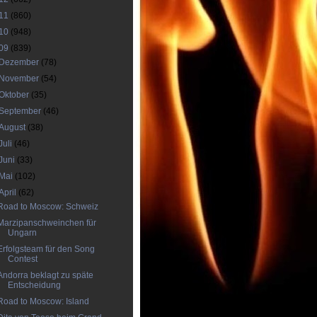
11
(860)
10
(948)
09
(839)
Dezember
(78)
November
(54)
Oktober
(35)
September
(46)
August
(38)
Juli
(46)
Juni
(33)
Mai
(102)
April
(62)
Road to Moscow: Schweiz
Marzipanschweinchen für
Ungarn
Erfolgsteam für den Song
Contest
Andorra beklagt zu späte
Entscheidung
Road to Moscow: Island