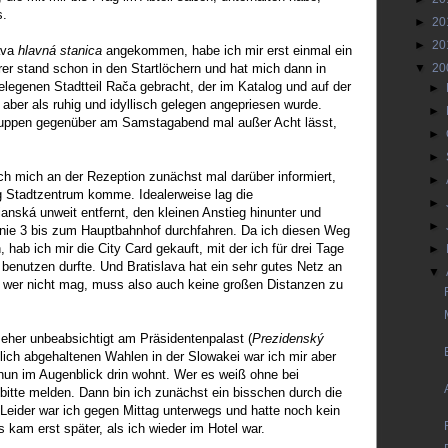
s.
►
20
►
20
ava
hlavná stanica
angekommen, habe ich mir erst einmal ein
hrer stand schon in den Startlöchern und hat mich dann in
▼
20
elegenen Stadtteil Rača gebracht, der im Katalog und auf der
►
aber als ruhig und idyllisch gelegen angepriesen wurde.
►
uppen gegenüber am Samstagabend mal außer Acht lässt,
►
►
 mich an der Rezeption zunächst mal darüber informiert,
►
g Stadtzentrum komme. Idealerweise lag die
►
anská unweit entfernt, den kleinen Anstieg hinunter und
►
nie 3 bis zum Hauptbahnhof durchfahren. Da ich diesen Weg
 hab ich mir die City Card gekauft, mit der ich für drei Tage
►
t benutzen durfte. Und Bratislava hat ein sehr gutes Netz an
▼
wer nicht mag, muss also auch keine großen Distanzen zu
eher unbeabsichtigt am Präsidentenpalast (
Prezidenský
zlich abgehaltenen Wahlen in der Slowakei war ich mir aber
a nun im Augenblick drin wohnt. Wer es weiß ohne bei
bitte melden. Dann bin ich zunächst ein bisschen durch die
t. Leider war ich gegen Mittag unterwegs und hatte noch kein
s kam erst später, als ich wieder im Hotel war.