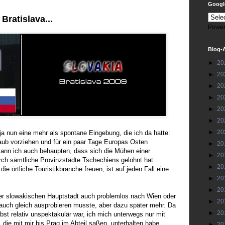
Google
Bratislava...
Power
Blog-
►
20
►
20
►
20
►
20
►
20
►
20
►
20
ja nun eine mehr als spontane Eingebung, die ich da hatte:
b vorziehen und für ein paar Tage Europas Osten
►
20
 kann ich auch behaupten, dass sich die Mühen einer
►
20
rch sämtliche Provinzstädte Tschechiens gelohnt hat.
►
20
die örtliche Touristikbranche freuen, ist auf jeden Fall eine
►
20
►
20
r slowakischen Hauptstadt auch problemlos nach Wien oder
►
20
 auch gleich ausprobieren musste, aber dazu später mehr. Da
►
20
lbst relativ unspektakulär war, ich mich unterwegs nur mit
die mit mir bis Prag im Abteil saßen, unterhalten habe,
►
20