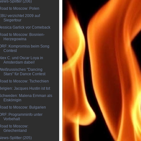
News-Splitter (206)
Road to Moscow: Polen
EBU verzichtet 2009 auf
Siegertour
Jessica Garlick vor Comeback
Road to Moscow: Bosnien-
Herzegowina
ORF: Kompromiss beim Song
Contest
Alex C. und Oscar Loya in
Amsterdam dabei!
Weißrussisches "Dancing
Stars" für Dance Contest
Road to Moscow: Tschechien
Belgien: Jacques Hustin ist tot
Schweden: Malena Ernman als
Eiskönigin
Road to Moscow: Bulgarien
ORF: Programminfo unter
Vorbehalt
Road to Moscow:
Griechenland
News-Splitter (205)