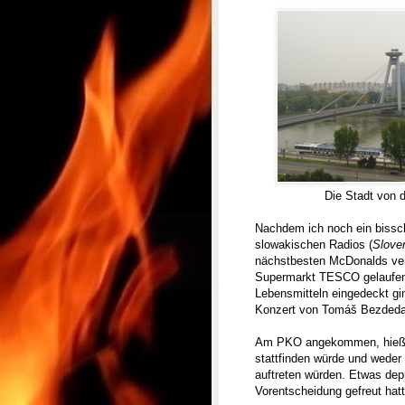
Die Stadt von d
Nachdem ich noch ein bissc
slowakischen Radios (
Slove
nächstbesten McDonalds ver
Supermarkt TESCO gelaufen u
Lebensmitteln eingedeckt gi
Konzert von Tomáš Bezdeda 
Am PKO angekommen, hieß es
stattfinden würde und wede
auftreten würden. Etwas depr
Vorentscheidung gefreut hat