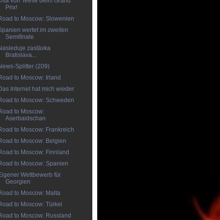
Dita von Teese beim Grand
Prix!
Road to Moscow: Slowenien
Spanien wertet im zweiten
Semifinale
Nasleduje zastávka
Bratislava...
News-Splitter (209)
Road to Moscow: Irland
Das Internet hat mich wieder
Road to Moscow: Schweden
Road to Moscow:
Aserbaidschan
Road to Moscow: Frankreich
Road to Moscow: Belgien
Road to Moscow: Finnland
Road to Moscow: Spanien
Eigener Wettbewerb für
Georgien
Road to Moscow: Malta
Road to Moscow: Türkei
Road to Moscow: Russland