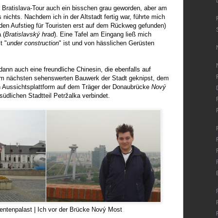
r Bratislava-Tour auch ein bisschen grau geworden, aber am
 nichts. Nachdem ich in der Altstadt fertig war, führte mich
 den Aufstieg für Touristen erst auf dem Rückweg gefunden)
 (
Bratislavský hrad
). Eine Tafel am Eingang ließ mich
t "
under construction
" ist und von hässlichen Gerüsten
ann auch eine freundliche Chinesin, die ebenfalls auf
dem nächsten sehenswerten Bauwerk der Stadt geknipst, dem
n Aussichtsplattform auf dem Träger der Donaubrücke
Nový
 südlichen Stadtteil Petržalka verbindet.
entenpalast | Ich vor der Brücke Nový Most