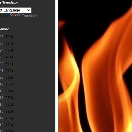
 Translator
ed by
Translate
Archiv
26
(100)
25
(614)
24
(478)
23
(494)
22
(611)
21
(631)
20
(512)
19
(787)
18
(954)
17
(959)
16
(952)
15
(993)
14
(706)
13
(478)
12
(662)