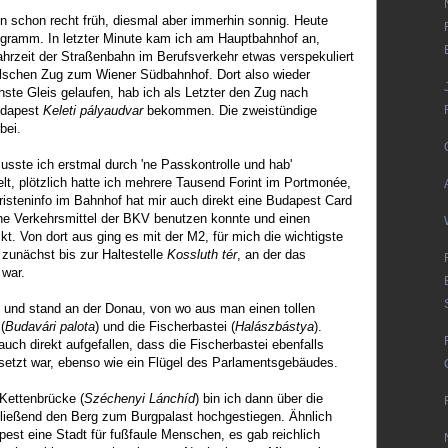
 schon recht früh, diesmal aber immerhin sonnig. Heute
gramm. In letzter Minute kam ich am Hauptbahnhof an,
hrzeit der Straßenbahn im Berufsverkehr etwas verspekuliert
falschen Zug zum Wiener Südbahnhof. Dort also wieder
ste Gleis gelaufen, hab ich als Letzter den Zug nach
udapest
Keleti pályaudvar
bekommen. Die zweistündige
bei.
sste ich erstmal durch 'ne Passkontrolle und hab'
t, plötzlich hatte ich mehrere Tausend Forint im Portmonée,
risteninfo im Bahnhof hat mir auch direkt eine Budapest Card
iche Verkehrsmittel der BKV benutzen konnte und einen
kt. Von dort aus ging es mit der M2, für mich die wichtigste
 zunächst bis zur Haltestelle
Kossluth tér
, an der das
war.
 und stand an der Donau, von wo aus man einen tollen
(
Budavári palota
) und die Fischerbastei (
Halászbástya
).
s auch direkt aufgefallen, dass die Fischerbastei ebenfalls
etzt war, ebenso wie ein Flügel des Parlamentsgebäudes.
 Kettenbrücke (
Széchenyi Lánchíd
) bin ich dann über die
ließend den Berg zum Burgpalast hochgestiegen. Ähnlich
pest eine Stadt für fußfaule Menschen, es gab reichlich