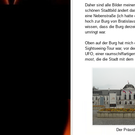
Daher sind alle Bilder meine
schönen Stadtbild ändert das
eine Nebenstraße (ich hatte
hoch zur Burg von Bratislava
wissen, dass die Burg derzei
umringt war.
Oben auf der Burg hat mich d
Sightseeing-Tour war, vor 
UFO, einer raumschiffartige
most
, die die Stadt mit dem
Der Präsid