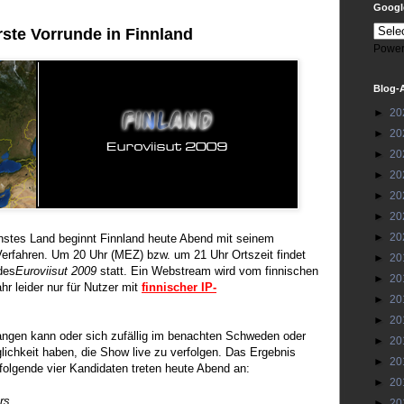
Google
rste Vorrunde in Finnland
Power
Blog-
►
20
►
20
►
20
►
20
►
20
►
20
►
20
hstes Land beginnt Finnland heute Abend mit seinem
erfahren. Um 20 Uhr (MEZ) bzw. um 21 Uhr Ortszeit findet
►
20
des
Euroviisut 2009
statt. Ein Webstream wird vom finnischen
►
20
r leider nur für Nutzer mit
finnischer IP-
►
20
►
20
angen kann oder sich zufällig im benachten Schweden oder
►
20
glichkeit haben, die Show live zu verfolgen. Das Ergebnis
►
20
. folgende vier Kandidaten treten heute Abend an:
►
20
rs
►
20