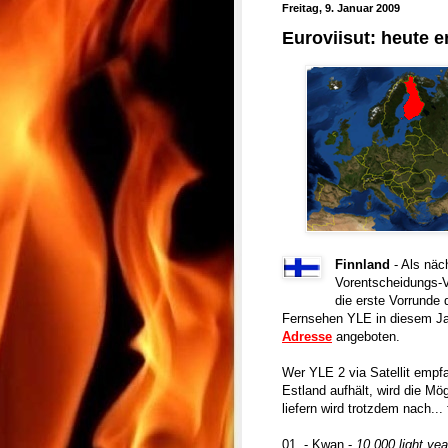
Freitag, 9. Januar 2009
Euroviisut: heute e
Finnland
- Als näc
Vorentscheidungs-V
die erste Vorrunde 
Fernsehen YLE in diesem Jah
Adresse
angeboten.
Wer YLE 2 via Satellit empf
Estland aufhält, wird die Mö
liefern wird trotzdem nach..
01. - Kwan -
10.000 light yea