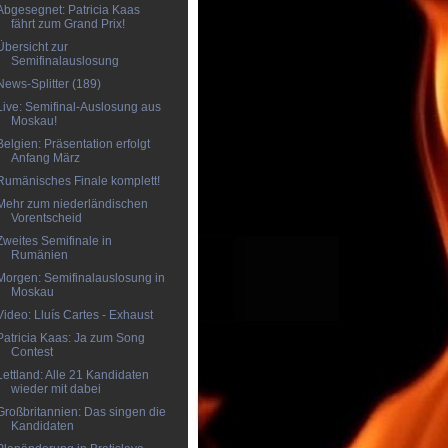
Abgesegnet: Patricia Kaas
fährt zum Grand Prix!
Übersicht zur
Semifinalauslosung
News-Splitter (189)
Live: Semifinal-Auslosung aus
Moskau!
Belgien: Präsentation erfolgt
Anfang März
Rumänisches Finale komplett!
Mehr zum niederländischen
Vorentscheid
Zweites Semifinale in
Rumänien
Morgen: Semifinalauslosung in
Moskau
Video: Lluís Cartes - Exhaust
Patricia Kaas: Ja zum Song
Contest
Lettland: Alle 21 Kandidaten
wieder mit dabei
Großbritannien: Das singen die
Kandidaten