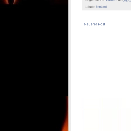
Labels:
finnland
Neuerer Post