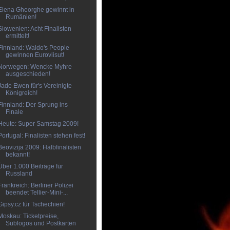
Elena Gheorghe gewinnt in
Rumänien!
Slowenien: Acht Finalisten
ermittelt!
Finnland: Waldo's People
gewinnen Euroviisut!
Norwegen: Wencke Myhre
ausgeschieden!
Jade Ewen für's Vereinigte
Königreich!
Finnland: Der Sprung ins
Finale
Heute: Super Samstag 2009!
Portugal: Finalisten stehen fest!
Beovizija 2009: Halbfinalisten
bekannt!
Über 1.000 Beiträge für
Russland
Frankreich: Berliner Polizei
beendet Tellier-Mini-...
Gipsy.cz für Tschechien!
Moskau: Ticketpreise,
Sublogos und Postkarten