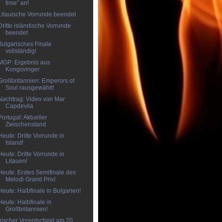
time" an!
Litauische Vorrunde beendet
Dritte isländische Vorrunde
beendet
Bulgarisches Finale
vollständig!
MGP: Ergebnis aus
Kongsvinger
Großbritannien: Emperors of
Soul rausgewählt!
Nachtrag: Video von Mar
Capdevila
Portugal: Aktueller
Zwischenstand
Heute: Dritte Vorrunde in
Island!
Heute: Dritte Vorrunde in
Litauen!
Heute: Erstes Semifinale des
Melodi Grand Prix!
Heute: Halbfinale in Bulgarien!
Heute: Halbfinale in
Großbritannien!
Irischer Vorentscheid am 20.