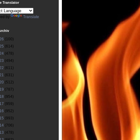
 Translator
ed by
Translate
Archiv
26
(100)
25
(614)
24
(478)
23
(494)
22
(611)
21
(631)
20
(512)
19
(787)
18
(954)
17
(959)
16
(952)
15
(993)
14
(706)
13
(478)
12
(662)