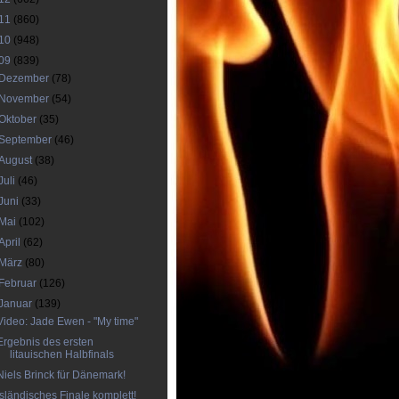
11
(860)
10
(948)
09
(839)
Dezember
(78)
November
(54)
Oktober
(35)
September
(46)
August
(38)
Juli
(46)
Juni
(33)
Mai
(102)
April
(62)
März
(80)
Februar
(126)
Januar
(139)
Video: Jade Ewen - "My time"
Ergebnis des ersten
litauischen Halbfinals
Niels Brinck für Dänemark!
Isländisches Finale komplett!