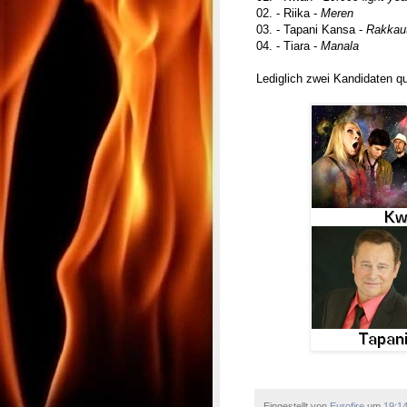
02. - Riika -
Meren
03. - Tapani Kansa -
Rakkaut
04. - Tiara -
Manala
Lediglich zwei Kandidaten qu
Eingestellt von
Eurofire
um
19:1