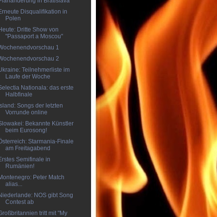
Planänderung in Bratislava
Erneute Disqualifikation in
Polen
Heute: Dritte Show von
"Passaport a Moscou"
Wochenendvorschau 1
Wochenendvorschau 2
Ukraine: Teilnehmerliste im
Laufe der Woche
Selectia Nationala: das erste
Halbfinale
Island: Songs der letzten
Vorrunde online
Slowakei: Bekannte Künstler
beim Eurosong!
Österreich: Starmania-Finale
am Freitagabend
Erstes Semifinale in
Rumänien!
Montenegro: Peter Match
alias...
Niederlande: NOS gibt Song
Contest ab
Großbritannien tritt mit "My