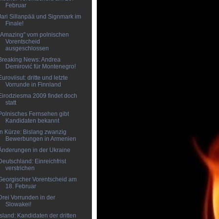
Februar
Jari Sillanpää und Signmark im
Finale!
"Amazing" vom polnischen
Vorentscheid
ausgeschlossen
Breaking News: Andrea
Demirović für Montenegro!
Euroviisut: dritte und letzte
Vorrunde in Finnland
Eirodziesma 2009 findet doch
statt
Polnisches Fernsehen gibt
Kandidaten bekannt
In Kürze: Bislang zwanzig
Bewerbungen in Armenien
Änderungen in der Ukraine
Deutschland: Einreichfrist
verstrichen
Georgischer Vorentscheid am
18. Februar
Drei Vorrunden in der
Slowakei!
Island: Kandidaten der dritten