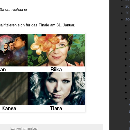
►
20
ta on, rauhaa ei
►
20
▼
20
alifizieren sich für das FInale am 31. Januar.
►
►
►
►
►
►
►
►
►
►
►
▼
4