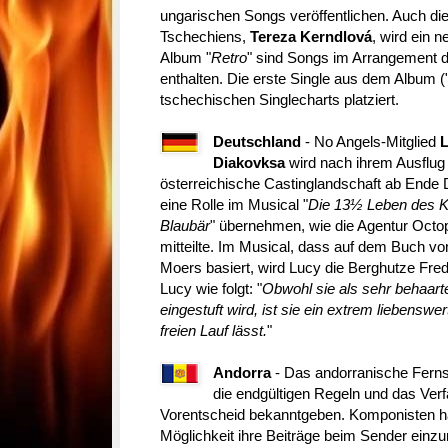
ungarischen Songs veröffentlichen. Auch die
Tschechiens,
Tereza Kerndlová
, wird ein 
Album "
Retro
" sind Songs im Arrangement d
enthalten. Die erste Single aus dem Album (
tschechischen Singlecharts platziert.
Deutschland
- No Angels-Mitglied
Diakovksa
wird nach ihrem Ausflug 
österreichische Castinglandschaft ab End
eine Rolle im Musical "
Die 13
½ Leben des K
Blaubär
" übernehmen, wie die Agentur Octo
mitteilte. Im Musical, dass auf dem Buch vo
Moers basiert, wird Lucy die Berghutze Fredd
Lucy wie folgt: "
Obwohl sie als sehr behaart
eingestuft wird, ist sie ein extrem liebensw
freien Lauf lässt.
"
Andorra
- Das andorranische Fer
die endgültigen Regeln und das Verfa
Vorentscheid bekanntgeben. Komponisten ha
Möglichkeit ihre Beiträge beim Sender einzu