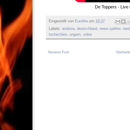
De Toppers - Live 
Eingestellt von
Eurofire
um
19:37
Labels:
andorra
,
deutschland
,
news-splitter
,
nied
tschechien
,
ungarn
,
video
Neuerer Post
Startseit