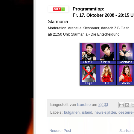
Programmtipp:
Fr. 17. Oktober 2008 - 20:15 
Starmania
Moderation: Arabella Kiesbauer; danach ZIB Flash
ab 21:50 Uhr: Starmania - Die Entscheidung
Eingestellt von
Eurofire
um
22:03
Labels:
bulgarien
,
island
,
news-splitter
,
oesterre
Neuerer Post
Startseit