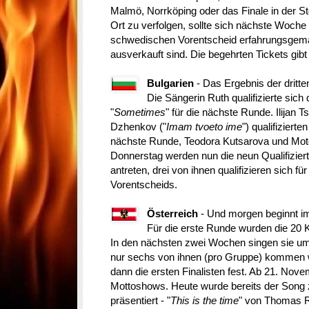
Malmö, Norrköping oder das Finale in der S
Ort zu verfolgen, sollte sich nächste Woche 
schwedischen Vorentscheid erfahrungsgemä
ausverkauft sind. Die begehrten Tickets gi
Bulgarien
- Das Ergebnis der dritte
Die Sängerin Ruth qualifizierte sich
"
Sometimes
" für die nächste Runde. Ilijan T
Dzhenkov ("
Imam tvoeto ime
") qualifizierte
nächste Runde, Teodora Kutsarova und Mot
Donnerstag werden nun die neun Qualifizie
antreten, drei von ihnen qualifizieren sich f
Vorentscheids.
Österreich
- Und morgen beginnt 
Für die erste Runde wurden die 20 K
In den nächsten zwei Wochen singen sie um
nur sechs von ihnen (pro Gruppe) kommen 
dann die ersten Finalisten fest. Ab 21. Nove
Mottoshows. Heute wurde bereits der Song 
präsentiert - "
This is the time
" von Thomas 