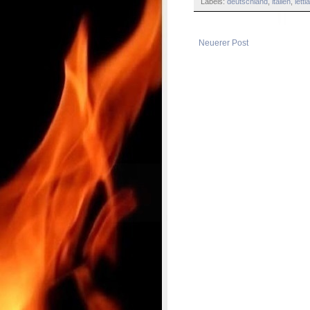
Labels:
deutschland
,
italien
,
lettl
Neuerer Post