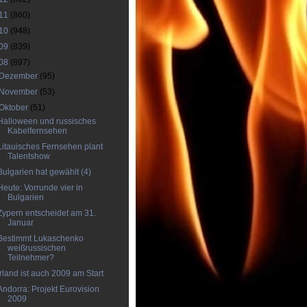
11
(860)
10
(948)
09
(839)
08
(897)
Dezember
(95)
November
(53)
Oktober
(51)
Halloween und russisches
Kabelfernsehen
Litauisches Fernsehen plant
Talentshow
Bulgarien hat gewählt (4)
Heute: Vorrunde vier in
Bulgarien
Zypern entscheidet am 31.
Januar
Bestimmt Lukaschenko
weißrussischen
Teilnehmer?
Irland ist auch 2009 am Start
Andorra: Projekt Eurovision
2009