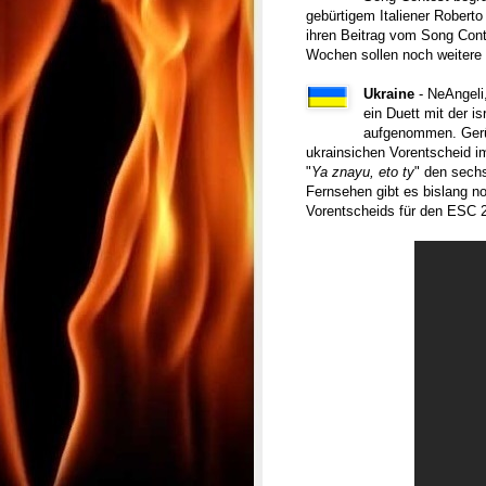
gebürtigem Italiener Roberto
ihren Beitrag vom Song Conte
Wochen sollen noch weitere
Ukraine
- NeAngeli
ein Duett mit der i
aufgenommen. Gerüc
ukrainsichen Vorentscheid i
"
Ya znayu, eto ty
" den sech
Fernsehen gibt es bislang n
Vorentscheids für den ESC 