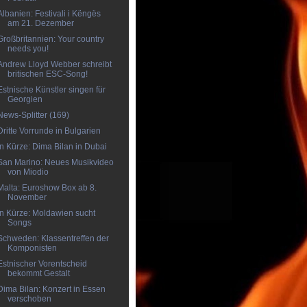
Albanien: Festivali i Këngës
am 21. Dezember
Großbritannien: Your country
needs you!
Andrew Lloyd Webber schreibt
britischen ESC-Song!
Estnische Künstler singen für
Georgien
News-Splitter (169)
Dritte Vorrunde in Bulgarien
In Kürze: Dima Bilan in Dubai
San Marino: Neues Musikvideo
von Miodio
Malta: Euroshow Box ab 8.
November
In Kürze: Moldawien sucht
Songs
Schweden: Klassentreffen der
Komponisten
Estnischer Vorentscheid
bekommt Gestalt
Dima Bilan: Konzert in Essen
verschoben