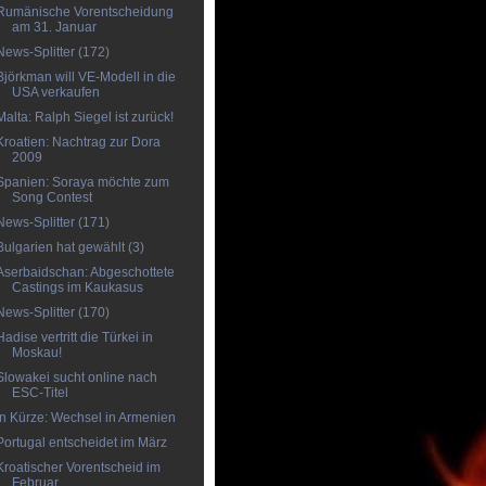
Rumänische Vorentscheidung
am 31. Januar
News-Splitter (172)
Björkman will VE-Modell in die
USA verkaufen
Malta: Ralph Siegel ist zurück!
Kroatien: Nachtrag zur Dora
2009
Spanien: Soraya möchte zum
Song Contest
News-Splitter (171)
Bulgarien hat gewählt (3)
Aserbaidschan: Abgeschottete
Castings im Kaukasus
News-Splitter (170)
Hadise vertritt die Türkei in
Moskau!
Slowakei sucht online nach
ESC-Titel
In Kürze: Wechsel in Armenien
Portugal entscheidet im März
Kroatischer Vorentscheid im
Februar