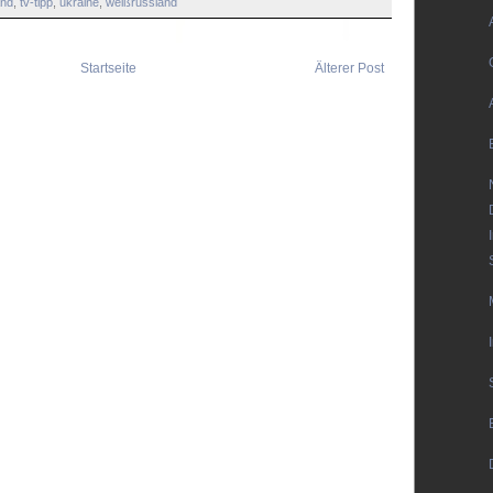
and
,
tv-tipp
,
ukraine
,
weißrussland
Startseite
Älterer Post