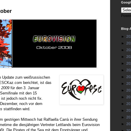
Google
tober
Power
Blog-
►
20
►
20
►
20
►
20
►
20
►
20
►
20
n Update zum weißrussischen
ESCKaz.com berichtet, ist das
►
20
t 2009
für den 3. Januar
►
20
Semifinale mit den 15
►
20
 ist jedoch noch nicht fix.
e Dezember, noch vor dem
►
20
es
stattfinden wird.
►
20
►
20
m gestrigen Mittwoch hat Raffaella Carrà in ihrer Sendung
►
20
metime die diesjährigen Vertreter Lettlands beim Eurovision
ßt. Die Pirates of the Sea mit dem Frontsänger und
►
20