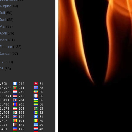
August
(49)
Juli
(50)
Juni
(55)
Mai
(98)
April
(76)
März
(81)
Februar
(132)
Januar
(97)
07
(600)
06
(58)