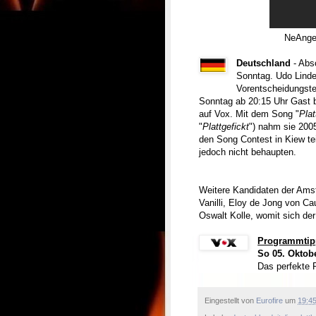
NeAngel
Deutschland
- Abs
Sonntag. Udo Lind
Vorentscheidungste
Sonntag ab 20:15 Uhr Gast 
auf Vox. Mit dem Song "
Plat
"
Plattgefickt
") nahm sie 200
den Song Contest in Kiew te
jedoch nicht behaupten.
Weitere Kandidaten der Amst
Vanilli, Eloy de Jong von Ca
Oswalt Kolle, womit sich der
Programmtip
So 05. Oktobe
Das perfekte 
Eingestellt von
Eurofire
um
19:4