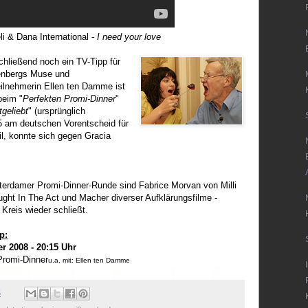
i & Dana International -
I need your love
chließend noch ein TV-Tipp für
enbergs Muse und
ilnehmerin Ellen ten Damme ist
beim "
Perfekten Promi-Dinner
"
tgeliebt
" (ursprünglich
5 am deutschen Vorentscheid für
il, konnte sich gegen Gracia
erdamer Promi-Dinner-Runde sind Fabrice Morvan von Milli
ught In The Act und Macher diverser Aufklärungsfilme -
 Kreis wieder schließt.
p:
r 2008 - 20:15 Uhr
Promi-Dinner
u.a. mit: Ellen ten Damme
5