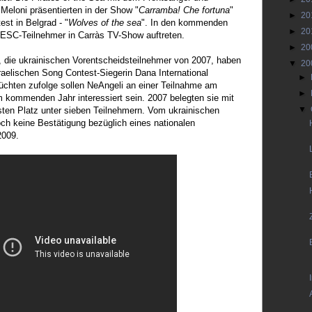
 Meloni präsentierten in der Show "
Carramba! Che fortuna
"
►
20
st in Belgrad - "
Wolves of the sea
". In den kommenden
►
20
 ESC-Teilnehmer in Carràs TV-Show auftreten.
►
20
, die ukrainischen Vorentscheidsteilnehmer von 2007, haben
▼
20
sraelischen Song Contest-Siegerin Dana International
►
hten zufolge sollen NeAngeli an einer Teilnahme am
►
m kommenden Jahr interessiert sein. 2007 belegten sie mit
▼
sten Platz unter sieben Teilnehmern. Vom ukrainischen
och keine Bestätigung bezüglich eines nationalen
2009.