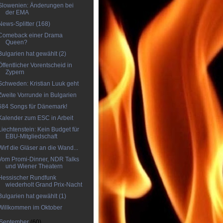
Slowenien: Änderungen bei
der EMA
News-Splitter (168)
Comeback einer Drama
Queen?
Bulgarien hat gewählt (2)
Öffentlicher Vorentscheid in
Zypern
Schweden: Kristian Luuk geht
Zweite Vorrunde in Bulgarien
684 Songs für Dänemark!
Kalender zum ESC in Arbeit
Liechtenstein: Kein Budget für
EBU-Mitgliedschaft
Wirf die Gläser an die Wand...
Vom Promi-Dinner, NDR Talks
und Wiener Theatern
Hessischer Rundfunk
wiederholt Grand Prix-Nacht
Bulgarien hat gewählt (1)
Willkommen im Oktober
September
(60)