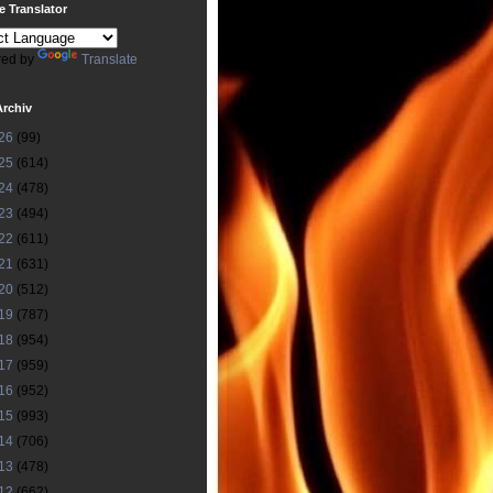
 Translator
ed by
Translate
Archiv
26
(99)
25
(614)
24
(478)
23
(494)
22
(611)
21
(631)
20
(512)
19
(787)
18
(954)
17
(959)
16
(952)
15
(993)
14
(706)
13
(478)
12
(662)