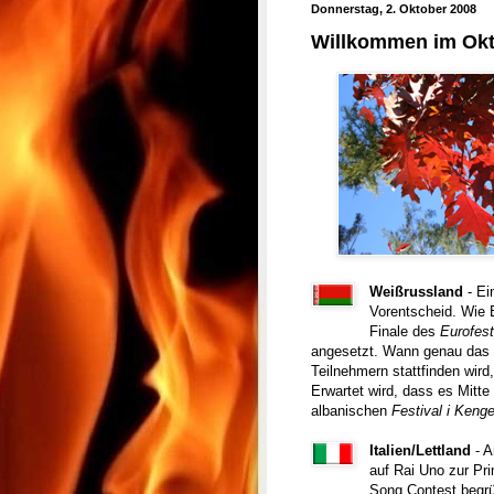
Donnerstag, 2. Oktober 2008
Willkommen im Ok
Weißrussland
- Ei
Vorentscheid. Wie 
Finale des
Eurofes
angesetzt. Wann genau das 
Teilnehmern stattfinden wird,
Erwartet wird, dass es Mitt
albanischen
Festival i Keng
Italien/Lettland
- A
auf Rai Uno zur Pri
Song Contest begrü