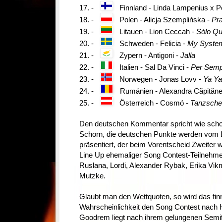
17. -
Finnland - Linda Lampenius x 
18. -
Polen - Alicja Szemplińska -
Pr
19. -
Litauen - Lion Ceccah -
Sólo Qu
20. -
Schweden - Felicia -
My Syste
21. -
Zypern - Antigoni -
Jalla
22. -
Italien - Sal Da Vinci -
Per Semp
23. -
Norwegen - Jonas Lovv -
Ya Ya
24. -
Rumänien - Alexandra Căpităn
25. -
Österreich - Cosmó -
Tanzsche
Den deutschen Kommentar spricht wie schon
Schorn, die deutschen Punkte werden vom 
präsentiert, der beim Vorentscheid Zweiter w
Line Up ehemaliger Song Contest-Teilnehme
Ruslana, Lordi, Alexander Rybak, Erika Vi
Mutzke.
Glaubt man den Wettquoten, so wird das fi
Wahrscheinlichkeit den Song Contest nach He
Goodrem liegt nach ihrem gelungenen Semifi