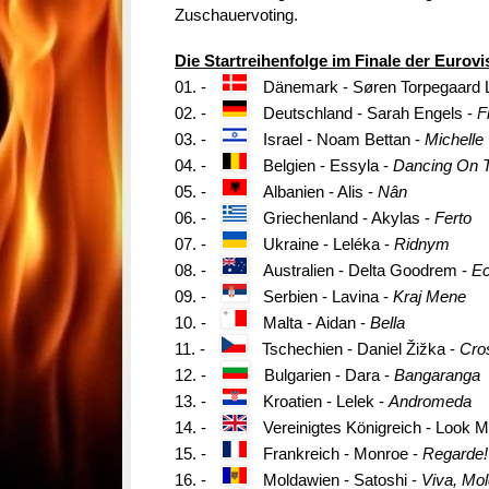
Zuschauervoting.
Die Startreihenfolge im Finale der Eurovi
01. -
Dänemark - Søren Torpegaard 
02. -
Deutschland - Sarah Engels -
F
03. -
Israel - Noam Bettan -
Michelle
04.
-
Belgien - Essyla -
Dancing On T
05. -
Albanien - Alis -
Nân
06.
-
Griechenland - Akylas -
Ferto
07. -
Ukraine - Leléka -
Ridnym
08.
-
Australien - Delta Goodrem -
Ec
09. -
Serbien - Lavina -
Kraj Mene
10. -
Malta - Aidan -
Bella
11. -
Tschechien - Daniel Žižka -
Cro
12. -
Bulgarien - Dara -
Bangaranga
13. -
Kroatien - Lelek -
Andromeda
14. -
Vereinigtes Königreich - Look
15. -
Frankreich - Monroe -
Regarde!
16. -
Moldawien - Satoshi -
Viva, Mol