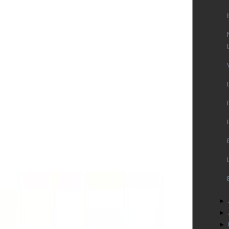
►
►
►