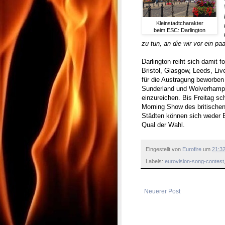
Kleinstadtcharakter
beim ESC: Darlington
zu tun, an die wir vor ein pa
Darlington reiht sich damit 
Bristol, Glasgow, Leeds, Live
für die Austragung beworben
Sunderland und Wolverhampt
einzureichen. Bis Freitag sc
Morning Show des britische
Städten können sich weder 
Qual der Wahl.
Eingestellt von
Eurofire
um
21:3
Labels:
eurovision-song-contest
Neuerer Post