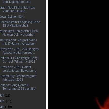
drin, Nottingham raus
Israel: Noa Kirel offiziell als
Vertreterin bestät...
News-Splitter (934)
Liechtenstein: Langfristig keine
EBU-Mitgliedschaft
Vereinigtes Königreich: Olivia
Newton-John verstorben
Deutschland: Margot Eskens
mit 85 Jahren verstorben
Eurovision 2023: Zweistufiges
Auswahlverfahren gep...
Lettland: LTV bestätigte Song
Contest-Teilnahme 2023
Eurovision 2023: Cardiff
verzichtet auf Bewerbung
Luxemburg: Großherzogtum
fehlt auch 2023
Estland: Song Contest-
Teilnahme 2023 bestätigt
Juli
(22)
Juni
(28)
Mai
(110)