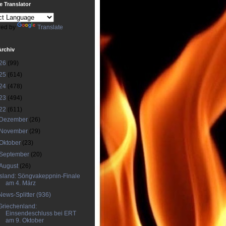
 Translator
ed by
Translate
Archiv
26
(99)
25
(614)
24
(478)
23
(494)
22
(611)
Dezember
(26)
November
(29)
Oktober
(23)
September
(20)
August
(26)
Island: Söngvakeppnin-Finale
am 4. März
News-Splitter (936)
Griechenland:
Einsendeschluss bei ERT
am 9. Oktober