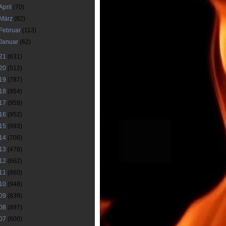
April
(70)
März
(82)
Februar
(113)
Januar
(62)
21
(631)
20
(512)
19
(787)
18
(954)
17
(959)
16
(952)
15
(993)
14
(706)
13
(478)
12
(662)
11
(860)
10
(948)
09
(839)
08
(897)
07
(600)