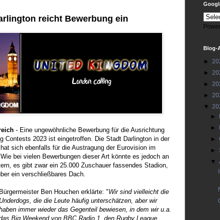
Google
arlington reicht Bewerbung ein
Power
Blog-
►
20
►
20
►
20
►
20
▼
20
►
►
reich
- Eine ungewöhnliche Bewerbung für die Ausrichtung
 Contests 2023 ist eingetroffen. Die Stadt Darlington in der
►
at sich ebenfalls für die Austragung der Eurovision im
►
ie bei vielen Bewerbungen dieser Art könnte es jedoch an
▼
tern, es gibt zwar ein 25.000 Zuschauer fassendes Stadion,
über ein verschließbares Dach.
Bürgermeister Ben Houchen erklärte: "
Wir sind vielleicht die
Underdogs, die die Leute häufig unterschätzen, aber wir
haben immer wieder das Gegenteil bewiesen, in dem wir u.a.
das Big Weekend von BBC Radio 1, den Rugby League