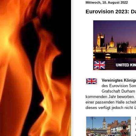
Mittwoch, 10. August 2022
Eurovision 2023: D
Vereinigtes König
des Eurovision Song
Grafschaft Durham h
kommenden Jahr beworben. W
einer passenden Halle schei
dieses verfügt jedoch nicht 