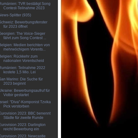
Rumänien: TVR bestätigt Song
Contest-Teilnahme 2023
News-Splitter (935)
Schweiz: Bewerbungsfenster
für 2023 öffnet
Georgien: The Voice-Sieger
fährt zum Song Contest ...
Belgien: Medien berichten von
mehrwöchigem Vorents...
Belgien: Rückkehr zum
nationalen Vorentscheid
Rumänien: Teilnahme 2022
kostete 1,5 Mio. Lei
San Marino: Die Suche für
2023 beginnt
Ukraine: Bewerbungsaufruf für
Vidbir gestartet
Israel: "Diva"-Komponist Tzvika
Pick verstorben
Eurovision 2023: BBC benennt
Städte für zweite Runde
Eurovision 2023: Darlington
reicht Bewerbung ein
Eurovision 2023: Newcastle