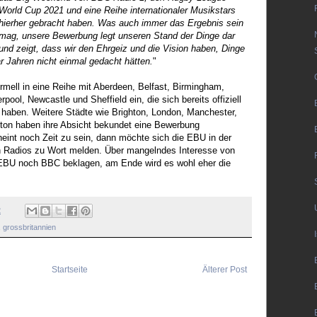
World Cup 2021 und eine Reihe internationaler Musikstars
hierher gebracht haben. Was auch immer das Ergebnis sein
mag, unsere Bewerbung legt unseren Stand der Dinge dar
und zeigt, dass wir den Ehrgeiz und die Vision haben, Dinge
ar Jahren nicht einmal gedacht hätten.
"
formell in eine Reihe mit Aberdeen, Belfast, Birmingham,
rpool, Newcastle und Sheffield ein, die sich bereits offiziell
 haben. Weitere Städte wie Brighton, London, Manchester,
on haben ihre Absicht bekundet eine Bewerbung
heint noch Zeit zu sein, dann möchte sich die EBU in der
n Radios zu Wort melden. Über mangelndes Interesse von
EBU noch BBC beklagen, am Ende wird es wohl eher die
2
,
grossbritannien
Startseite
Älterer Post