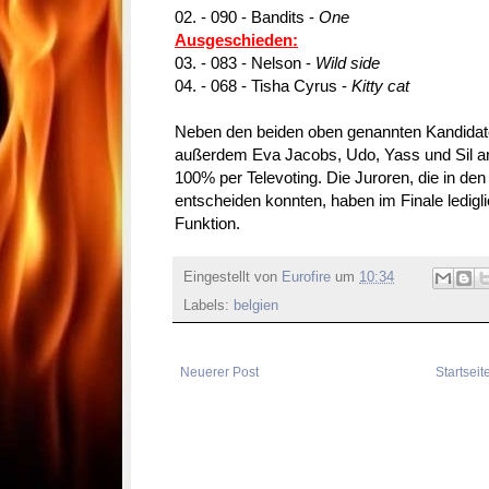
02. - 090 - Bandits -
One
Ausgeschieden:
03. - 083 - Nelson -
Wild side
04. - 068 - Tisha Cyrus -
Kitty cat
Neben den beiden oben genannten Kandidat
außerdem Eva Jacobs, Udo, Yass und Sil an
100% per Televoting. Die Juroren, die in d
entscheiden konnten, haben im Finale ledig
Funktion.
Eingestellt von
Eurofire
um
10:34
Labels:
belgien
Neuerer Post
Startseit