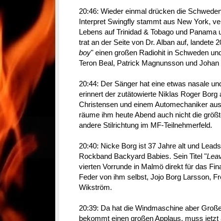
20:46: Wieder einmal drücken die Schweden 
Interpret Swingfly stammt aus New York, ve
Lebens auf Trinidad & Tobago und Panama 
trat an der Seite von Dr. Alban auf, landete
boy
" einen großen Radiohit in Schweden und
Teron Beal, Patrick Magnunsson und Joha
20:44: Der Sänger hat eine etwas nasale 
erinnert der zutätowierte Niklas Roger Borg
Christensen und einem Automechaniker aus 
räume ihm heute Abend auch nicht die größt
andere Stilrichtung im MF-Teilnehmerfeld.
20:40: Nicke Borg ist 37 Jahre alt und Lea
Rockband Backyard Babies. Sein Titel "
Lea
vierten Vorrunde in Malmö direkt für das Fin
Feder von ihm selbst, Jojo Borg Larsson, 
Wikström.
20:39: Da hat die Windmaschine aber Großes
bekommt einen großen Applaus, muss jetzt 