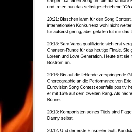
sangen u.a. einen Song um die humanitäre Hi
und treten nun das selbstgeschriebene "
Oh 
20:21: Bisschen lahm für den Song Contest, 
internationalen Konkurrenz wohl nicht weiter
für äußerst gering, aber gefallen tut mir das
20:18: Sara Varga qualifizierte sich erst v
Chansen-Runde für das heutige Finale. Sie 
Loreen und Love Generation. Heute tritt sie m
Boström an.
20:16: Bis auf die fehlende zerspringende Gl
Choreographie an die Performance von Eri
Eurovision Song Contest ebenfalls positiv 
er mit 16% auf dem zweiten Rang. Als näch
Bühne.
20:13: Komponisten seines Titels sind Figg
Danny selbst.
20:12: Und der erste Einspieler läuft. Kand