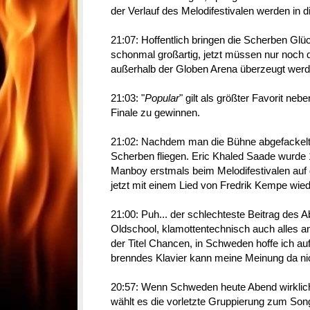
der Verlauf des Melodifestivalen werden in d
21:07: Hoffentlich bringen die Scherben Glück
schonmal großartig, jetzt müssen nur noch 
außerhalb der Globen Arena überzeugt werd
21:03: "
Popular
" gilt als größter Favorit n
Finale zu gewinnen.
21:02: Nachdem man die Bühne abgefackelt h
Scherben fliegen. Eric Khaled Saade wurde 
Manboy erstmals beim Melodifestivalen auf d
jetzt mit einem Lied von Fredrik Kempe wied
21:00: Puh... der schlechteste Beitrag des 
Oldschool, klamottentechnisch auch alles a
der Titel Chancen, in Schweden hoffe ich auf
brenndes Klavier kann meine Meinung da ni
20:57: Wenn Schweden heute Abend wirklich
wählt es die vorletzte Gruppierung zum So