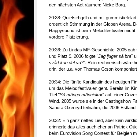
den nächsten Act räumen: Nicke Borg.
20:38: Quietschgelb und mit gummistiefelar
ordentlich Stimmung in der Globen Arena. 
Happysound ist beim Melodifestivalen nicht 
vordere Platzierung.
20:36: Zu Lindas MF-Geschichte, 2005 gab si
und Platz 9. 2006 folgte "
Jag ljuger så bra
" u
svårt kan det va?
". Rein rechnerisch wäre he
drin, der u.a. von Thomas G:son komponiert
20:34: Die fünfte Kandidatin des heutigen Fi
um das Melodifestivalen geht. Bereits im Ki
Titel "
Så många människor
" auf, einer Cove
Wind. 2005 wurde sie in der Castingshow F
Sandra Oxenryd teilnahm, die 2006 Estland 
20:32: Ein ganz nettes Lied, aber kein wirklic
erinnerte das alles auch eher an Patrick Où
beim Eurovision Song Contest für Belgien m