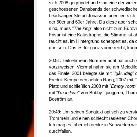
sich 2008 gegründet und sind eine der viele
geschossenen Dansbands der schwedische
Leadsänger Stefan Jonasson orientiert sich 
der 50er und 60er Jahre. Da diese aber sch
sind, muss "
The king
" also nicht zum Eurov
Frisur ist eine Katastrophe, die Stimme ist a
raucht es, im Hintergrund scheppert es, da d
drin sein. Das es für ganz vorne reicht, kann
20:51: Teilnehmerin Nummer acht hat auch s
vorzuweisen. Viermal nahm sie am Melodifesti
das Finale. 2001 belegte sie mit "
Igår, idag
" 
Fredrik Kempe den achten Rang, 2007 mit "
Platz und schließlich 2008 mit "
Empty room
mit "
I'm in love
" von Bobby Ljunggren, Thoma
Boström an.
20:49: Um seinen Songtext optisch zu verstä
Trommeln und einen schlecht rasierten Chor
Ich mag es, aber ich denke in Schweden wi
durchfallen.