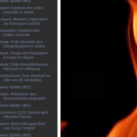
News-Splitter (963)
Island: Ergebnis der ersten
Vorrunde in Island
Litauen: Monika Linkytė kehrt
zur Eurovision zurück!
Schweden: Ergebnis der
dritten Vorrunde
Heute: Erste Vorrunde des
Söngvakeppnin in Island
Heute: Finale von Pabandom
iš naujo in Litauen
Heute: Dritte Melodifestivalen-
Vorrunde in Lidköping
Deutschland: Tony Marshall im
Alter von 85 verstorben
News-Splitter (962)
Polen: Teilnehmer des
Vorentscheids vorgestellt
News-Splitter (961)
Eurovision 2023: Baileys wird
offizieller Partner
Italien: Marco Mengoni fährt
zum Song Contest!
News-Splitter (960)