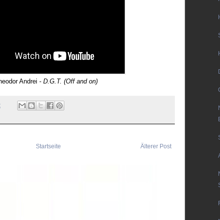
heodor Andrei -
D.G.T. (Off and on)
2
Startseite
Älterer Post