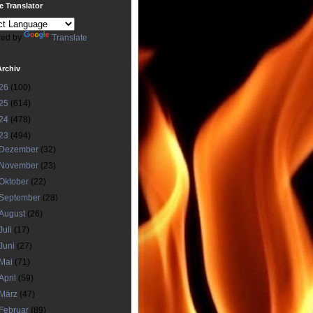
 Translator
ed by
Translate
Archiv
26
(100)
25
(614)
24
(478)
23
(494)
Dezember
(32)
November
(23)
Oktober
(22)
September
(28)
August
(26)
Juli
(17)
Juni
(27)
Mai
(71)
April
(59)
März
(47)
Februar
(89)