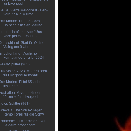
für Liverpool
Heute: Vierte Melodifestivalen-
Vorrunde in Malmö
San Marino: Ergebnis des
Halbfinals in San Marino
Heute: Halbfinale von "Una
Voce per San Marino"
Deutschland: Start für Online-
Voting um 6 Uhr
Griechenland: Mögliche
Formatänderung für 2024
News-Splitter (965)
Eurovision 2023: Moderatoren
für Liverpool bekannt!
San Marino: Eiffel 65 ziehen
ins Finale ein
Australien: Voyager singen
"Promise" in Liverpool!
News-Splitter (964)
Schweiz: The Voice-Sieger
Remo Forrer für die Schw...
Frankreich: "Évidemment" von
La Zarra präsentiert!