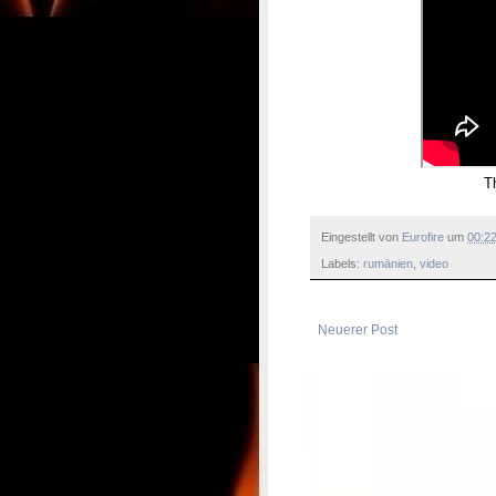
T
Eingestellt von
Eurofire
um
00:2
Labels:
rumänien
,
video
Neuerer Post