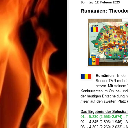
Sonntag, 12. Februar 2023
Rumänien: Theodor 
Rumänien
- In der 
Sender TVR mehrfac
hervor. Mit seinem 
Konkurrenten im Online- und
der heutigen Entscheidung nic
mea
" auf den zweiten Platz 
Das Ergebnis der Selecția 
01. - 5.230 (2.556+2.674) -
02. - 4.845 (2.896+1.946) - 
03. - 4.302 (2.269+2.033) - 