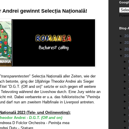
Google
Andrei gewinnt Selecția Națională!
Power
Blog-
►
20
►
20
►
20
▼
20
►
►
►
"
transparentesten
" Selecția Națională aller Zeiten, wie der
h betonte, ging der 18jährige Theodor Andrei als Sieger
►
Titel "D.G.T. (Off and on)" setzte er sich gegen elf weitere
►
 Televoting während der Liveshow durch. Eine Jury wirkte an
►
ht mit. Dabei verbannte er u.a. das folkloristische "
Periniţa
►
und darf nun am zweitem Halbfinale in Liverpool antreten.
►
Națională 2023 (Tele- und Onlinevoting):
►
 Theodor Andrei -
D.G.T. (Off and on)
►
Andreea D Folclor Orchestra -
Periniţa mea
Andrei Duţu -
Statues
▼