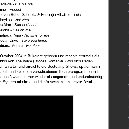
Aledaida -
Bla bla bla
Amia -
Puppet
Steven Roho, Gabriella & Formaţia Albatros -
Lele
Maryliss -
Hai vino
JaxMan -
Bad and cool
eiona -
Call on me
Andrada Popa -
No time for me
Ocean Drive -
Take you home
Adriana Moraru -
Faralaes
 Oktober 2004 in Bukarest geboren und machte erstmals als
dition von The Voice ("
Vocea Romaniai
") von sich Reden.
omania teil und erreichte die Bootcamp-Shows, später nahm
s teil, und spielte in verschiedenen Theaterprogrammen mit.
țională wurde immer wieder als ungerecht und undurchsichtig
System arbeitete und die Auswahl bis ins letzte Detail