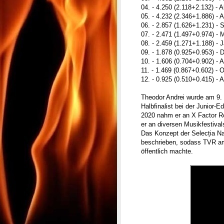
04. - 4.250 (2.118+2.132) - 
05. - 4.232 (2.346+1.886) - 
06. - 2.857 (1.626+1.231) - 
07. - 2.471 (1.497+0.974) - 
08. - 2.459 (1.271+1.188) - 
09. - 1.878 (0.925+0.953) - D
10. - 1.606 (0.704+0.902) - 
11. - 1.469 (0.867+0.602) - 
12. - 0.925 (0.510+0.415) - 
Theodor Andrei wurde am 9.
Halbfinalist bei der Junior-E
2020 nahm er an X Factor R
er an diversen Musikfestival
Das Konzept der Selecția Na
beschrieben, sodass TVR am 
öffentlich machte.