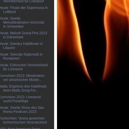
Vorentscheid für Liverpool
Heute: Finale der Supernova in
Lettland
Heute: Zweite
Melodifestivalen-Vorrunde
in Schweden
Heute: Melodi Grand Prix 2023
in Dänemark
Heute: Zweites Halbfinale in
Litauen
Heute: Selecţia Naţională in
Rumänien
Heute: Estnischer Vorentscheid
für Liverpool
Eurovision 2023: Mindestens
ein ukrainischer Moder...
Malta: Ergebnis des Halbfinals
beim Malta Song For...
Eurovision 2023: Liverpool
sucht Freiwillige
Heute: Zweite Show des San
Remo-Festivals 2023
Tschechien: Vesna gewinnen
tschechischen Vorentscheid