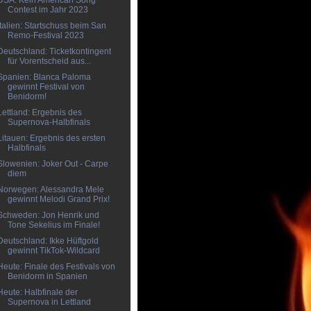
USA: Kein American Song
Contest im Jahr 2023
Italien: Startschuss beim San
Remo-Festival 2023
Deutschland: Ticketkontingent
für Vorentscheid aus...
Spanien: Blanca Paloma
gewinnt Festival von
Benidorm!
Lettland: Ergebnis des
Supernova-Halbfinals
Litauen: Ergebnis des ersten
Halbfinals
Slowenien: Joker Out - Carpe
diem
Norwegen: Alessandra Mele
gewinnt Melodi Grand Prix!
Schweden: Jon Henrik und
Tone Sekelius im Finale!
Deutschland: Ikke Hüftgold
gewinnt TikTok-Wildcard
Heute: Finale des Festivals von
Benidorm in Spanien
Heute: Halbfinale der
Supernova in Lettland