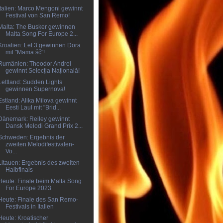
Italien: Marco Mengoni gewinnt
Festival von San Remo!
Malta: The Busker gewinnen
Malta Song For Europe 2...
Kroatien: Let 3 gewinnen Dora
mit "Mama šč"!
Rumänien: Theodor Andrei
gewinnt Selecția Națională!
Lettland: Sudden Lights
gewinnen Supernova!
Estland: Alika Milova gewinnt
Eesti Laul mit "Brid...
Dänemark: Reiley gewinnt
Dansk Melodi Grand Prix 2...
Schweden: Ergebnis der
zweiten Melodifestivalen-
Vo...
Litauen: Ergebnis des zweiten
Halbfinals
Heute: Finale beim Malta Song
For Europe 2023
Heute: Finale des San Remo-
Festivals in Italien
Heute: Kroatischer