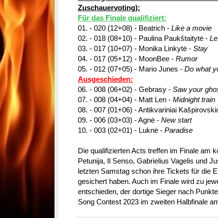
Zuschauervoting):
Für das Finale qualifiziert:
01. - 020 (12+08) - Beatrich -
Like a movie
02. - 018 (08+10) - Paulina Paukštaitytė -
Le
03. - 017 (10+07) - Monika Linkytė -
Stay
04. - 017 (05+12) - MoonBee -
Rumor
05. - 012 (07+05) - Mario Junes -
Do what y
Ausgeschieden:
06. - 008 (06+02) - Gebrasy -
Saw your gho
07. - 008 (04+04) - Matt Len -
Midnight train
08. - 007 (01+06) - Antikvariniai Kašpirovsk
09. - 006 (03+03) - Agnė -
New start
10. - 003 (02+01) - Luknė -
Paradise
Die qualifizierten Acts treffen im Finale 
Petunija, Il Senso, Gabrielius Vagelis und Ju
letzten Samstag schon ihre Tickets für die
gesichert haben. Auch im Finale wird zu jew
entschieden, der dortige Sieger nach Punkten
Song Contest 2023 im zweiten Halbfinale am