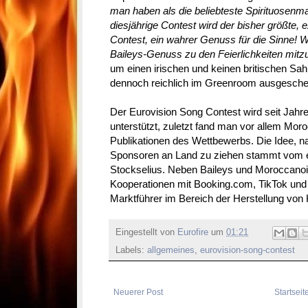
man haben als die beliebteste Spirituosenma
diesjährige Contest wird der bisher größte,
Contest, ein wahrer Genuss für die Sinne! W
Baileys-Genuss zu den Feierlichkeiten mitzub
um einen irischen und keinen britischen Sahn
dennoch reichlich im Greenroom ausgesche
Der Eurovision Song Contest wird seit Jahren
unterstützt, zuletzt fand man vor allem Moro
Publikationen des Wettbewerbs. Die Idee, 
Sponsoren an Land zu ziehen stammt vom 
Stockselius. Neben Baileys und Moroccanoil
Kooperationen mit Booking.com, TikTok un
Marktführer im Bereich der Herstellung vo
Eingestellt von
Eurofire
um
01:21
Labels:
allgemeines
,
eurovision-song-contest
Neuerer Post
Startseit