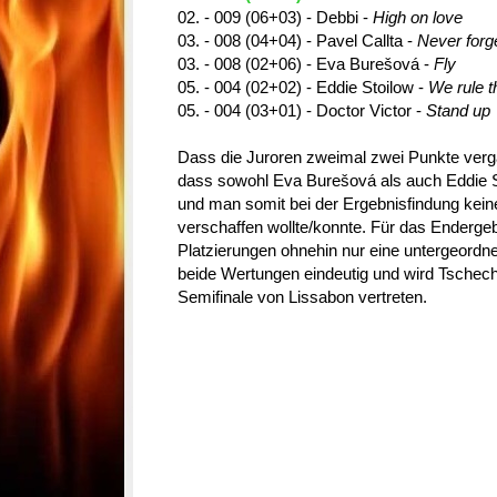
02. - 009 (06+03) - Debbi -
High on love
03. - 008 (04+04) - Pavel Callta -
Never forg
03. - 008 (02+06) - Eva Burešová -
Fly
05. - 004 (02+02) - Eddie Stoilow -
We rule t
05. - 004 (03+01) - Doctor Victor -
Stand up
Dass die Juroren zweimal zwei Punkte verg
dass sowohl Eva Burešová als auch Eddie St
und man somit bei der Ergebnisfindung keine
verschaffen wollte/konnte. Für das Endergeb
Platzierungen ohnehin nur eine untergeordn
beide Wertungen eindeutig und wird Tschec
Semifinale von Lissabon vertreten.