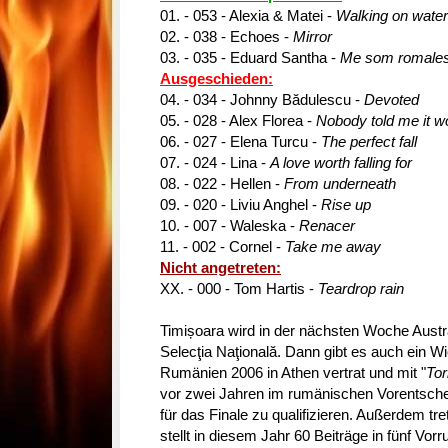
01. - 053 - Alexia & Matei -
Walking on water
02. - 038 - Echoes -
Mirror
03. - 035 - Eduard Santha -
Me som romale
Ausgeschieden:
04. - 034 - Johnny Bădulescu -
Devoted
05. - 028 - Alex Florea -
Nobody told me it w
06. - 027 - Elena Turcu -
The perfect fall
07. - 024 - Lina -
A love worth falling for
08. - 022 - Hellen -
From underneath
09. - 020 - Liviu Anghel -
Rise up
10. - 007 - Waleska -
Renacer
11. - 002 - Cornel -
Take me away
Nicht angetreten:
XX. - 000 - Tom Hartis -
Teardrop rain
Timișoara wird in der nächsten Woche Austr
Selecţia Naţională. Dann gibt es auch ein Wi
Rumänien 2006 in Athen vertrat und mit "
Tor
vor zwei Jahren im rumänischen Vorentscheid
für das Finale zu qualifizieren. Außerdem tr
stellt in diesem Jahr 60 Beiträge in fünf Vo