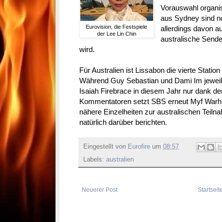
Vorauswahl organis
aus Sydney sind no
Eurovision, die Festspiele
allerdings davon a
der Lee Lin Chin
australische Sende
wird.
Für Australien ist Lissabon die vierte Statio
Während Guy Sebastian und Dami Im jeweils 
Isaiah Firebrace in diesem Jahr nur dank der
Kommentatoren setzt SBS erneut Myf Warhu
nähere Einzelheiten zur australischen Teiln
natürlich darüber berichten.
Eingestellt von
Eurofire
um
08:57
Labels:
australien
Neuerer Post
Startseit