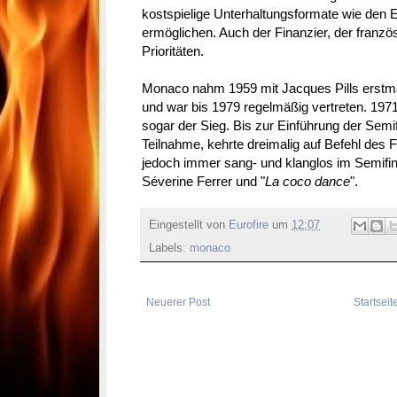
kostspielige Unterhaltungsformate wie den 
ermöglichen. Auch der Finanzier, der franz
Prioritäten.
Monaco nahm 1959 mit Jacques Pills erstma
und war bis 1979 regelmäßig vertreten. 197
sogar der Sieg. Bis zur Einführung der Semi
Teilnahme, kehrte dreimalig auf Befehl des 
jedoch immer sang- und klanglos im Semifina
Séverine Ferrer und "
La coco dance
".
Eingestellt von
Eurofire
um
12:07
Labels:
monaco
Neuerer Post
Startseit