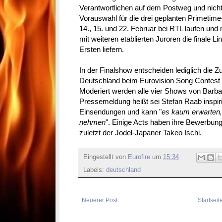
Verantwortlichen auf dem Postweg und nicht 
Vorauswahl für die drei geplanten Primetim
14., 15. und 22. Februar bei RTL laufen und
mit weiteren etablierten Juroren die finale L
Ersten liefern.
In der Finalshow entscheiden lediglich die Z
Deutschland beim Eurovision Song Contest 2
Moderiert werden alle vier Shows von Barba
Pressemeldung heißt sei Stefan Raab inspirie
Einsendungen und kann "
es kaum erwarten,
nehmen
". Einige Acts haben ihre Bewerbun
zuletzt der Jodel-Japaner Takeo Ischi.
Eingestellt von
Eurofire
um
15:34
Labels:
deutschland
Neuerer Post
Startseit