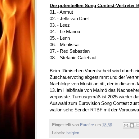
Die potentiellen Song Contest-Vertreter 
01. - Anmut
02. - Jelle van Dael
03. - Leez
04. - Le Manou
05. - Lenn
06. - Mentissa
07. - Red Sebastian
08. - Stefanie Callebaut
Beim flämischen Vorentscheid wird durch ei
Zuschauervoting abgestimmt und der Vertreter
Nachfolge von Mustii antritt, der in diesem J
13. im Halbfinale von Malmö das Nachsehen
verpasste. Turnusgemäß ist 2025 wieder das
Auswahl zum Eurovision Song Contest zustä
wallonische Sender RTBF mit der Vorauswah
Eingestellt von
Eurofire
um
18:56
Labels:
belgien