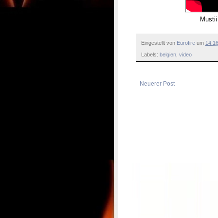
Mustii
Eingestellt von
Eurofire
um
14:1
Labels:
belgien
,
video
Neuerer Post