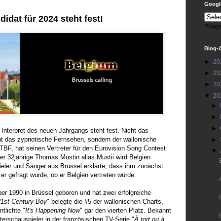
Google
didat für 2024 steht fest!
Power
Blog-
►
20
►
20
►
20
▼
20
►
►
►
e Interpret des neuen Jahrgangs steht fest. Nicht das
ht das zypriotische Fernsehen, sondern der wallonische
►
TBF, hat seinen Vertreter für den Eurovision Song Contest
▼
er 32jährige Thomas Mustin alias Mustii wird Belgien
ieler und Sänger aus Brüssel erklärte, dass ihm zunächst
 er gefragt wurde, ob er Belgien vertreten würde.
r 1990 in Brüssel geboren und hat zwei erfolgreiche
21st Century Boy
" belegte die #5 der wallonischen Charts,
ntlichte "
It's Happening Now
" gar den vierten Platz. Bekannt
erschauspieler in der französischen TV-Serie "
À tort ou à