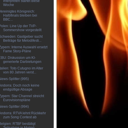
Interpreten startet diese
Woche
Vereinigtes Königreich:
Halbfinals bleiben bei
BBC...
Polen: Line Up der TVP-
Sommershow vorgestellt
Schweden: Gastgeber sucht
Beiträge für Melodifesti...
Zypern: Interne Auswahl ersetzt
Fame Story-Pläne
EBU: Diskussion um KI-
generierte Darbietungen
Italien: Toto Cutugno im Alter
von 80 Jahren verst...
News-Splitter (995)
Andorra: Doch noch keine
endgültige Absage
Zypern: Star Channel streicht
Eurovisionspläne
News-Splitter (994)
Andorra: RTVA lehnt Rückkehr
zum Song Contest ab
Belgien: RTBF bestätigt
Teilnahme in Malmö