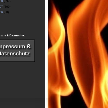
08
(897)
07
(600)
06
(58)
ssum & Datenschutz