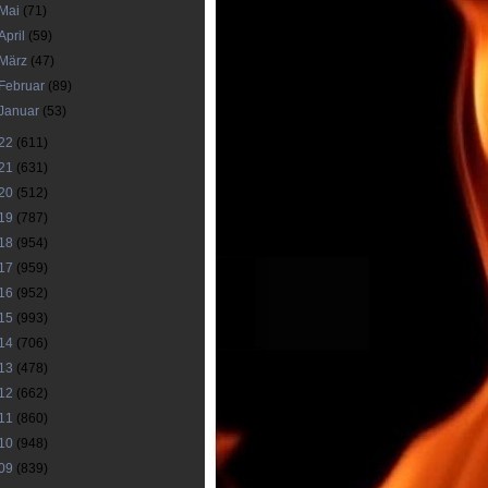
Mai
(71)
April
(59)
März
(47)
Februar
(89)
Januar
(53)
22
(611)
21
(631)
20
(512)
19
(787)
18
(954)
17
(959)
16
(952)
15
(993)
14
(706)
13
(478)
12
(662)
11
(860)
10
(948)
09
(839)