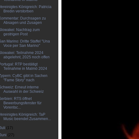
Vereinigtes Königreich: Patricia
Bredin verstorben
Kommentar: Durchsagen zu
Absagen und Zusagen
Slowakei: Nachtrag zum
gestrigen Post
San Marino: Dritte Staffel "Una
Voce per San Marino"
Slowakei: Teilnahme 2024
abgelehnt, 2025 noch offen
Portugal: RTP bestätigt
Teilnahme in Malmö 2024
Zypern: CyBC gibt in Sachen
"Fame Story" nach
Schweiz: Erneut interne
Auswahl in der Schweiz
Serbien: RTS öffnet
Bewerbungsfenster für
Vorentsc...
Vereinigtes Königreich: TaP
Music beendet Zusammen...
Juli
(17)
Juni
(27)