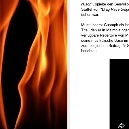
raison
", spielte den Benvoli
Staffel von "
Drag Race Belg
sehen war.
Mustii beerbt Gustaph als b
Titel, den er in Malmö singen
verfügbare Repertoire von M
seine musikalische Base im 
zum belgischen Beitrag für 
berichten.