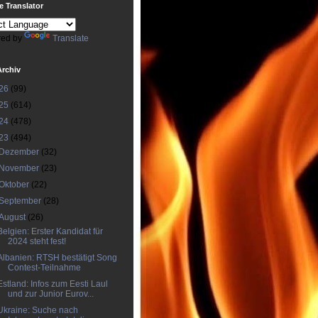
 Translator
ed by
Translate
Archiv
26
(99)
25
(614)
24
(478)
23
(494)
Dezember
(32)
November
(23)
Oktober
(22)
September
(28)
August
(26)
Belgien: Erster Kandidat für
2024 steht fest!
Albanien: RTSH bestätigt Song
Contest-Teilnahme
Estland: Infos zum Eesti Laul
und zur Junior Eurov...
Ukraine: Suche nach