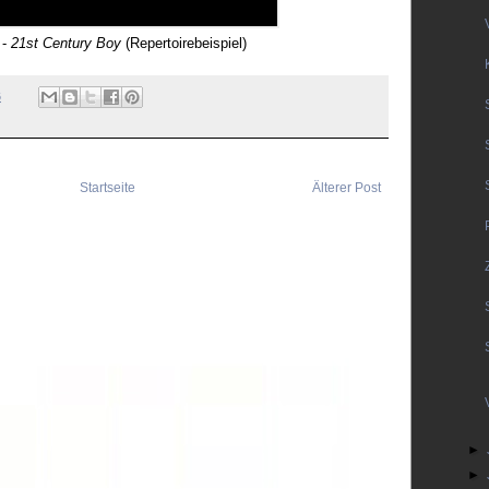
 -
21st Century Boy
(Repertoirebeispiel)
6
Startseite
Älterer Post
►
►