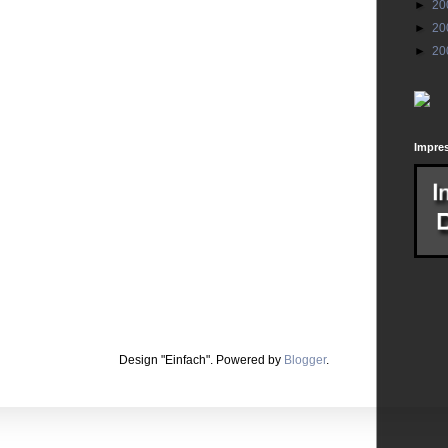
►
20
►
20
►
20
Impre
Design "Einfach". Powered by
Blogger
.