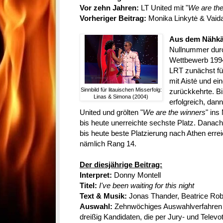
Vor zehn Jahren:
LT United mit "
We are the
Vorheriger Beitrag:
Monika Linkytė & Vaida
Aus dem Nähkä
Nullnummer durc
Wettbewerb 199
LRT zunächst fü
mit Aistė und e
Sinnbild für litauischen Misserfolg:
zurückkehrte. Bi
Linas & Simona (2004)
erfolgreich, da
United und grölten "
We are the winners
" ins
bis heute unerreichte sechste Platz. Danach 
bis heute beste Platzierung nach Athen erre
nämlich Rang 14.
Der diesjährige Beitrag:
Interpret:
Donny Montell
Titel:
I've been waiting for this night
Text & Musik:
Jonas Thander, Beatrice Rob
Auswahl:
Zehnwöchiges Auswahlverfahren 
dreißig Kandidaten, die per Jury- und Televo