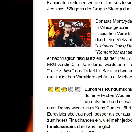
Kandidaten reduziert wurden. Dort setzte si
Jennings, Sängerin der Gruppe Skamp durc
Donatas Montvydas
in Vilnius geboren
litauischen Vorents
durch eine Vielzah
"
Lietuvos Dainų D
"
Remember last ti
er nachträglich disqualifiziert, da der Titel "
Ru
EBU verstieß. Im Jahr darauf wurde er mit "
"
Love is blind
" das Ticket für Baku und wurd
musikalischen Vorbildern gehört u.a. Micha
Eurofires Rundumschl
dominierte über Wochen 
Vorentscheid und es war
dass Donny wieder zum Song Contest fährt. 
Eurovisionsbeitrag noch besser als der aus
zumindest Finalchancen ein, viel mehr jedoc
Finalchancen:
durchaus möglich