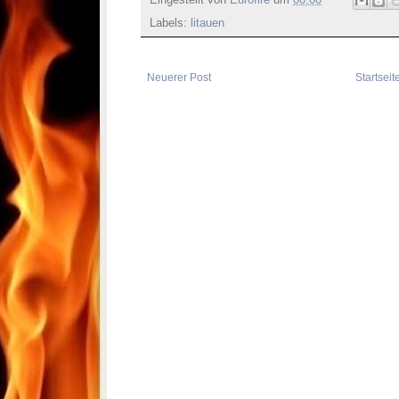
Eingestellt von
Eurofire
um
00:00
Labels:
litauen
Neuerer Post
Startseit