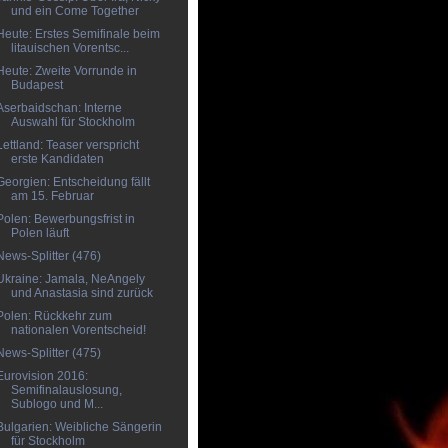
und ein Come Together
Heute: Erstes Semifinale beim
litauischen Vorentsc...
Heute: Zweite Vorrunde in
Budapest
Aserbaidschan: Interne
Auswahl für Stockholm
Lettland: Teaser verspricht
erste Kandidaten
Georgien: Entscheidung fällt
am 15. Februar
Polen: Bewerbungsfrist in
Polen läuft
News-Splitter (476)
Ukraine: Jamala, NeAngely
und Anastasia sind zurück
Polen: Rückkehr zum
nationalen Vorentscheid!
News-Splitter (475)
Eurovision 2016:
Semifinalauslosung,
Sublogo und M...
Bulgarien: Weibliche Sängerin
für Stockholm