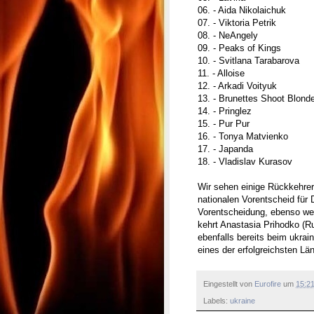
06. - Aida Nikolaichuk
07. - Viktoria Petrik
08. - NeAngely
09. - Peaks of Kings
10. - Svitlana Tarabarova
11. - Alloise
12. - Arkadi Voityuk
13. - Brunettes Shoot Blond
14. - Pringlez
15. - Pur Pur
16. - Tonya Matvienko
17. - Japanda
18. - Vladislav Kurasov
Wir sehen einige Rückkehre
nationalen Vorentscheid für 
Vorentscheidung, ebenso weni
kehrt Anastasia Prihodko (
ebenfalls bereits beim ukrai
eines der erfolgreichsten Lä
Eingestellt von
Eurofire
um
15:2
Labels:
ukraine