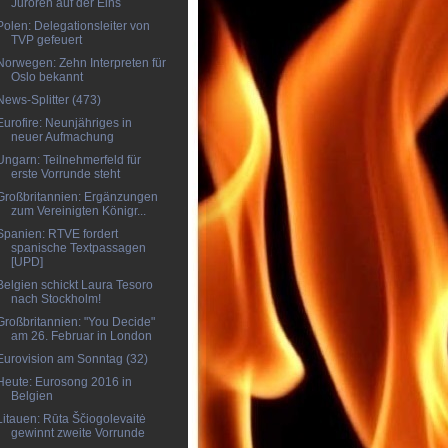
Juroren auf der Eins
Polen: Delegationsleiter von
TVP gefeuert
Norwegen: Zehn Interpreten für
Oslo bekannt
News-Splitter (473)
Eurofire: Neunjähriges in
neuer Aufmachung
Ungarn: Teilnehmerfeld für
erste Vorrunde steht
Großbritannien: Ergänzungen
zum Vereinigten Königr...
Spanien: RTVE fordert
spanische Textpassagen
[UPD]
Belgien schickt Laura Tesoro
nach Stockholm!
Großbritannien: "You Decide"
am 26. Februar in London
Eurovision am Sonntag (32)
Heute: Eurosong 2016 in
Belgien
Litauen: Rūta Ščiogolevaitė
gewinnt zweite Vorrunde