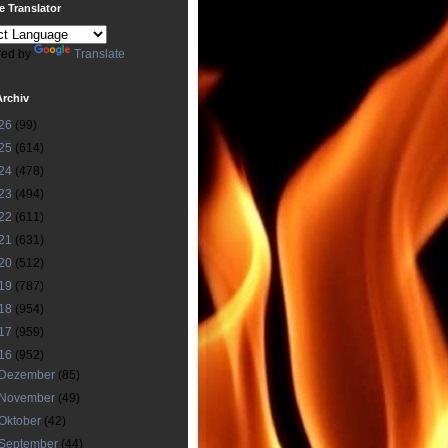
 Translator
ed by
Translate
Archiv
26
(99)
25
(614)
24
(478)
23
(494)
22
(611)
21
(631)
20
(512)
19
(787)
18
(954)
17
(959)
16
(952)
Dezember
(85)
November
(49)
Oktober
(42)
September
(44)