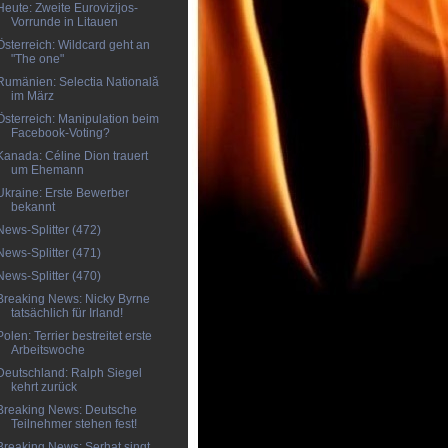
Heute: Zweite Eurovizijos-
Vorrunde in Litauen
Österreich: Wildcard geht an
"The one"
Rumänien: Selectia Natională
im März
Österreich: Manipulation beim
Facebook-Voting?
Kanada: Céline Dion trauert
um Ehemann
Ukraine: Erste Bewerber
bekannt
News-Splitter (472)
News-Splitter (471)
News-Splitter (470)
Breaking News: Nicky Byrne
tatsächlich für Irland!
Polen: Terrier bestreitet erste
Arbeitswoche
Deutschland: Ralph Siegel
kehrt zurück
Breaking News: Deutsche
Teilnehmer stehen fest!
Breaking News: Serhat singt