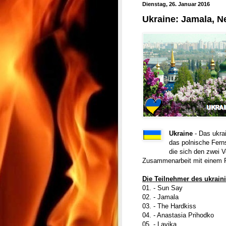
Dienstag, 26. Januar 2016
Ukraine: Jamala, N
Ukraine
- Das ukra
das polnische Fern
die sich den zwei V
Zusammenarbeit mit einem Pr
Die Teilnehmer des ukrain
01. - Sun Say
02. - Jamala
03. - The Hardkiss
04. - Anastasia Prihodko
05. - Lavika