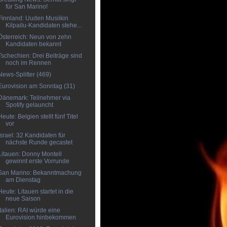
für San Marino!
Finnland: Uuden Musiikin
Kilpailu-Kandidaten stehe...
Österreich: Neun von zehn
Kandidaten bekannt
Tschechien: Drei Beiträge sind
noch im Rennen
News-Splitter (469)
Eurovision am Sonntag (31)
Dänemark: Teilnehmer via
Spotify gelauncht
Heute: Belgien stellt fünf Titel
vor
Israel: 32 Kandidaten für
nächste Runde gecastet
Litauen: Donny Montell
gewinnt erste Vorrunde
San Marino: Bekanntmachung
am Dienstag
Heute: Litauen startet in die
neue Saison
Italien: RAI würde eine
Eurovision hinbekommen