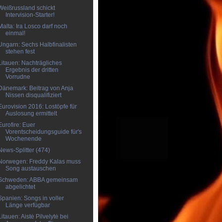
Weißrussland schickt
Intervision-Starter!
Malta: Ira Losco darf noch
einmal!
Ungarn: Sechs Halbfinalisten
stehen fest
Litauen: Nachträgliches
Ergebnis der dritten
Vorrudne
Dänemark: Beitrag von Anja
Nissen disqualifiziert
Eurovision 2016: Lostöpfe für
Auslosung ermittelt
Eurofire: Euer
Vorentscheidungsguide für's
Wochenende
News-Splitter (474)
Norwegen: Freddy Kalas muss
Song austauschen
Schweden: ABBA gemeinsam
abgelichtet
Spanien: Songs in voller
Länge verfügbar
Litauen: Aistė Pilvelytė bei