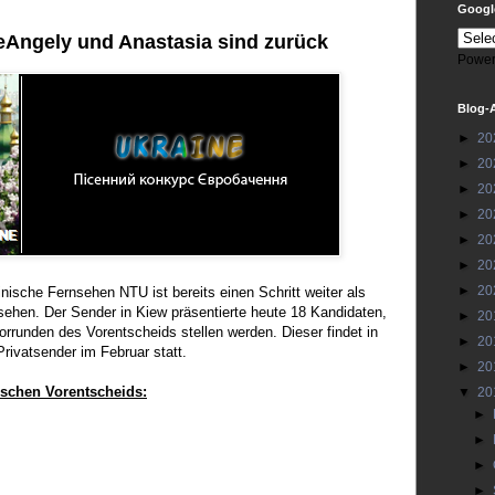
Google
eAngely und Anastasia sind zurück
Power
Blog-
►
20
►
20
►
20
►
20
►
20
►
20
►
20
inische Fernsehen NTU ist bereits einen Schritt weiter als
sehen. Der Sender in Kiew präsentierte heute 18 Kandidaten,
►
20
orrunden des Vorentscheids stellen werden. Dieser findet in
►
20
ivatsender im Februar statt.
►
20
ischen Vorentscheids:
▼
20
►
►
►
►