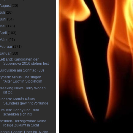
August
(20)
Juli
(26)
Juni
(54)
Mai
(178)
April
(103)
März
(97)
Februar
(171)
Januar
(83)
Lettland: Kandidaten der
Supernova 2016 stehen fest
Eurovision am Sonntag (33)
Zypern: Minus One singen
"Alter Ego" in Stockholm
Breaking News: Terry Wogan
ist tot...
Ungarn: András Kállay
Saunders gewinnt Vorrunde
Litauen: Donny und Rūta
schenken sich nix
Bosnien-Herzegowina: Keine
rosige Zukunft in Sicht
Jannis' Gossip: Über Ira, Nicky