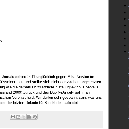
►
►
►
►
►
►
es
►
▼
r. Jamala schied 2011 unglücklich gegen Mika Newton im
Düsseldorf aus und stellte sich nicht der zweiten angesetzten
g wie die damals Drittplatzierte Zlata Ognevich. Ebenfalls
Russland 2009) zurück und das Duo NeAngely sah man
nischen Vorentscheid. Wir dürfen sehr gespannt sein, was uns
nder der letzten Dekade für Stockholm aufbietet.
1