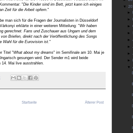
Kommentar: "
Die Kinder sind im Bett, jetzt kann ich einiges
▼
20
an Zeit für die Arbeit opfern
."
►
►
be man sich für die Fragen der Journalisten in Düsseldorf
Várkonyi erklärte in einer weiteren Mitteilung: "
Wir haben
►
zung gerechnet. Fans und Zuschauer aus Ungarn und dem
►
von Briefen, direkt nach der Veröffentlichung des Songs
►
e Wahl für die Eurovision ist
."
►
 Titel "
What about my dreams
" im Semifinale am 10. Mai je
►
 Ungarisch gesungen wird. Der Sender m1 wird beide
►
 14. Mai live ausstrahlen.
▼
2
Startseite
Älterer Post