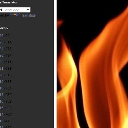
 Translator
ed by
Translate
Archiv
26
(99)
25
(614)
24
(478)
23
(494)
22
(611)
21
(631)
20
(512)
19
(787)
18
(954)
17
(959)
16
(952)
15
(993)
14
(706)
13
(478)
12
(662)