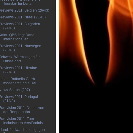
Tourstart für Lena
Previews 2011: Belgien (26/43)
Previews 2011: Israel (25/43)
Previews 2011: Bulgarien
(24/43)
Katar: QBS fragt Dana
International an
Previews 2011: Norwegen
(23/43)
Schweiz: Warmsingen für
Düsseldorf
Previews 2011: Ukraine
(22/43)
Italien: Raffaella Carrà
moderiert für die Rai
News-Splitter (297)
Previews 2011: Portugal
(21/43)
Eurovision 2011: Neues von
der Reeperbahn
Eurovision 2011: Zum
technischen Verständnis
Irland: Jedward teilen gegen