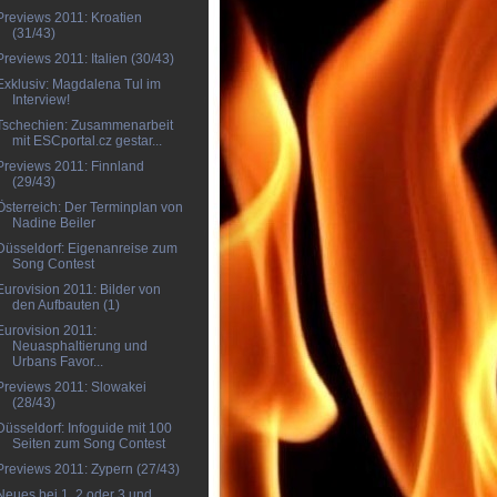
Previews 2011: Kroatien
(31/43)
Previews 2011: Italien (30/43)
Exklusiv: Magdalena Tul im
Interview!
Tschechien: Zusammenarbeit
mit ESCportal.cz gestar...
Previews 2011: Finnland
(29/43)
Österreich: Der Terminplan von
Nadine Beiler
Düsseldorf: Eigenanreise zum
Song Contest
Eurovision 2011: Bilder von
den Aufbauten (1)
Eurovision 2011:
Neuasphaltierung und
Urbans Favor...
Previews 2011: Slowakei
(28/43)
Düsseldorf: Infoguide mit 100
Seiten zum Song Contest
Previews 2011: Zypern (27/43)
Neues bei 1, 2 oder 3 und