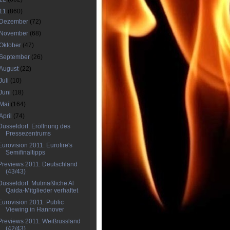
11
(860)
Dezember
(72)
November
(68)
Oktober
(47)
September
(26)
August
(22)
Juli
(10)
Juni
(18)
Mai
(164)
April
(74)
Düsseldorf: Eröffnung des
Pressezentrums
Eurovision 2011: Eurofire's
Semifinaltipps
Previews 2011: Deutschland
(43/43)
Düsseldorf: Mutmaßliche Al
Qaida-Mitglieder verhaftet
Eurovision 2011: Public
Viewing in Hannover
Previews 2011: Weißrussland
(42/43)