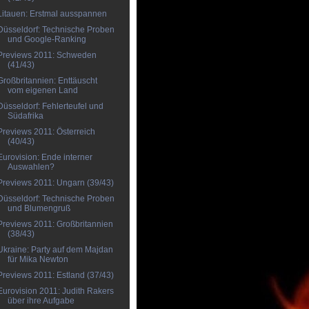
Litauen: Erstmal ausspannen
Düsseldorf: Technische Proben
und Google-Ranking
Previews 2011: Schweden
(41/43)
Großbritannien: Enttäuscht
vom eigenen Land
Düsseldorf: Fehlerteufel und
Südafrika
Previews 2011: Österreich
(40/43)
Eurovision: Ende interner
Auswahlen?
Previews 2011: Ungarn (39/43)
Düsseldorf: Technische Proben
und Blumengruß
Previews 2011: Großbritannien
(38/43)
Ukraine: Party auf dem Majdan
für Mika Newton
Previews 2011: Estland (37/43)
Eurovision 2011: Judith Rakers
über ihre Aufgabe