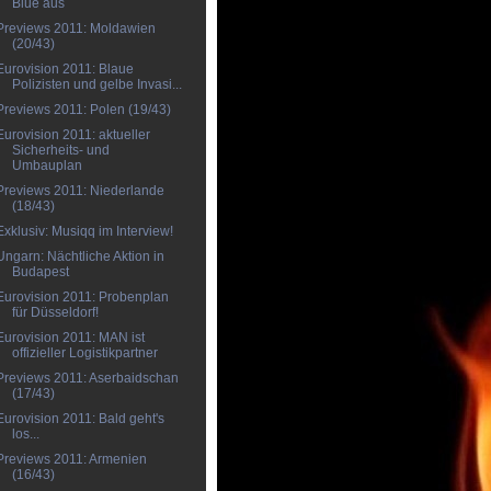
Blue aus
Previews 2011: Moldawien
(20/43)
Eurovision 2011: Blaue
Polizisten und gelbe Invasi...
Previews 2011: Polen (19/43)
Eurovision 2011: aktueller
Sicherheits- und
Umbauplan
Previews 2011: Niederlande
(18/43)
Exklusiv: Musiqq im Interview!
Ungarn: Nächtliche Aktion in
Budapest
Eurovision 2011: Probenplan
für Düsseldorf!
Eurovision 2011: MAN ist
offizieller Logistikpartner
Previews 2011: Aserbaidschan
(17/43)
Eurovision 2011: Bald geht's
los...
Previews 2011: Armenien
(16/43)