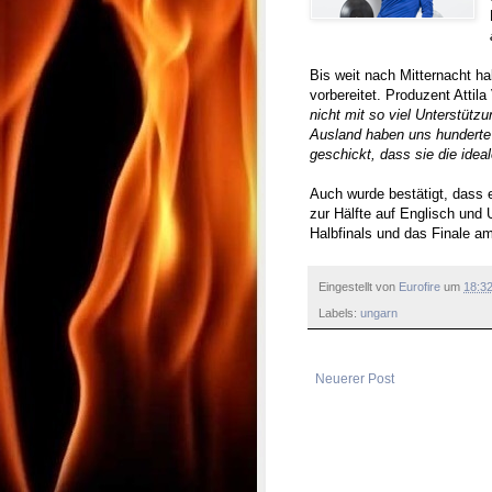
Bis weit nach Mitternacht ha
vorbereitet. Produzent Attila 
nicht mit so viel Unterstüt
Ausland haben uns hunderte 
geschickt, dass sie die ideal
Auch wurde bestätigt, dass er
zur Hälfte auf Englisch und
Halbfinals und das Finale am
Eingestellt von
Eurofire
um
18:3
Labels:
ungarn
Neuerer Post