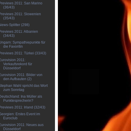
Previews 2011: San Marino
(36/43)
Previews 2011: Slowenien
(35/43)
News-Splitter (298)
Previews 2011: Albanien
(34/43)
Ungarn: Sympathiepunkte für
die Favoritin
Previews 2011: Türkei (33/43)
Eurovision 2011:
Verkaufsrekord für
Düsseldorf
Eurovision 2011: Bilder von
den Aufbauten (2)
Stephan Wahl spricht das Wort
zum Sonntag
Deutschland: Ina Müller als
Punktesprecherin?
Previews 2011: Irland (32/43)
Georgien: Erstes Event im
Euroclub
Eurovision 2011: Neues aus
Düsseldorf