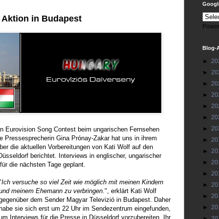
Google
 Aktion in Budapest
Power
Blog-
►
20
►
20
►
20
►
20
►
20
►
20
►
20
en Eurovision Song Contest beim ungarischen Fernsehen
e Pressesprecherin Gina Prónay-Zakar hat uns in ihrem
►
20
ber die aktuellen Vorbereitungen von Kati Wolf auf den
►
20
üsseldorf berichtet. Interviews in englischer, ungarischer
►
20
für die nächsten Tage geplant.
►
20
"
Ich versuche so viel Zeit wie möglich mit meinen Kindern
►
20
und meinem Ehemann zu verbringen
.", erklärt Kati Wolf
►
20
gegenüber dem Sender Magyar Televizió in Budapest. Daher
►
20
habe sie sich erst um 22 Uhr im Sendezentrum eingefunden,
um Interviews für die Presse in Düsseldorf vorzubereiten. Ihr
►
20