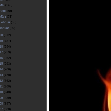
Mai
(143)
April
(50)
März
(71)
Februar
(58)
Januar
(30)
20
(512)
19
(787)
18
(954)
17
(959)
16
(952)
15
(993)
14
(706)
13
(478)
12
(662)
11
(860)
10
(948)
09
(839)
08
(897)
07
(600)