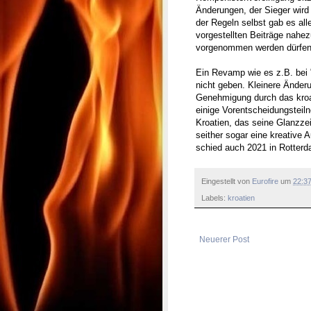
Änderungen, der Sieger wird 
der Regeln selbst gab es al
vorgestellten Beiträge nahe
vorgenommen werden dürfen
Ein Revamp wie es z.B. bei 
nicht geben. Kleinere Änderu
Genehmigung durch das kroa
einige Vorentscheidungsteil
Kroatien, das seine Glanzze
seither sogar eine kreative
schied auch 2021 in Rotterd
Eingestellt von
Eurofire
um
22:3
Labels:
kroatien
Neuerer Post