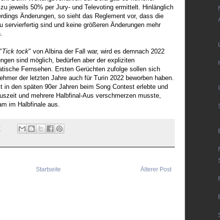
zu jeweils 50% per Jury- und Televoting ermittelt. Hinlänglich
lerdings Änderungen, so sieht das Reglement vor, dass die
zu servierfertig sind und keine größeren Änderungen mehr
.
"
Tick tock
" von Albina der Fall war, wird es demnach 2022
ngen sind möglich, bedürfen aber der expliziten
tische Fernsehen. Ersten Gerüchten zufolge sollen sich
nehmer der letzten Jahre auch für Turin 2022 beworben haben.
it in den späten 90er Jahren beim Song Contest erlebte und
 Auszeit und mehrere Halbfinal-Aus verschmerzen musste,
am im Halbfinale aus.
7
Startseite
Älterer Post