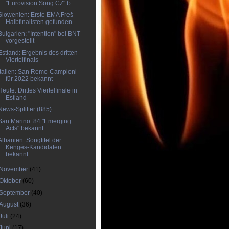
"Eurovision Song CZ" b...
Slowenien: Erste EMA Freš-
Halbfinalisten gefunden
Bulgarien: "Intention" bei BNT
vorgestellt
Estland: Ergebnis des dritten
Viertelfinals
Italien: San Remo-Campioni
für 2022 bekannt
Heute: Drittes Viertelfinale in
Estland
News-Splitter (885)
San Marino: 84 "Emerging
Acts" bekannt
Albanien: Songtitel der
Këngës-Kandidaten
bekannt
November
(41)
Oktober
(60)
September
(40)
August
(36)
Juli
(24)
Juni
(17)