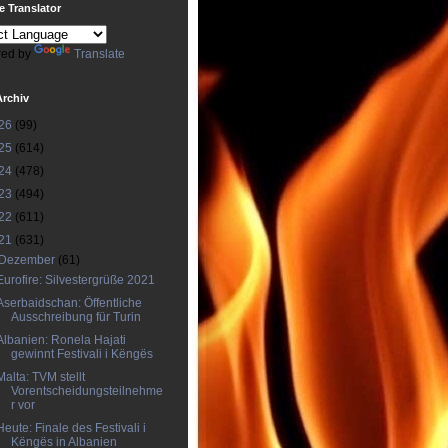
 Translator
ed by
Translate
Archiv
26
(99)
25
(614)
24
(478)
23
(494)
22
(611)
21
(631)
Dezember
(61)
Eurofire: Silvestergrüße 2021
Aserbaidschan: Öffentliche
Ausschreibung für Turin
Albanien: Ronela Hajati
gewinnt Festivali i Këngës
Malta: TVM stellt
Vorentscheidungsteilnehme
r vor
Heute: Finale des Festivali i
Këngës in Albanien