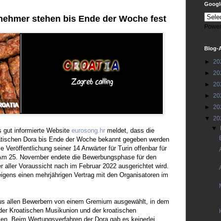
Google
lnehmer stehen bis Ende der Woche fest
Power
Blog-
►
20
►
20
►
20
►
20
►
20
▼
20
▼
ts gut informierte Website
eurosong.hr
meldet, dass die
atischen Dora bis Ende der Woche bekannt gegeben werden
e Veröffentlichung seiner 14 Anwärter für Turin offenbar für
 Am 25. November endete die Bewerbungsphase für den
r aller Voraussicht nach im Februar 2022 ausgerichtet wird.
eigens einen mehrjährigen Vertrag mit den Organisatoren im
us allen Bewerbern von einem Gremium ausgewählt, in dem
der Kroatischen Musikunion und der kroatischen
en. Beim Wertungsverfahren der Dora gab es keinerlei