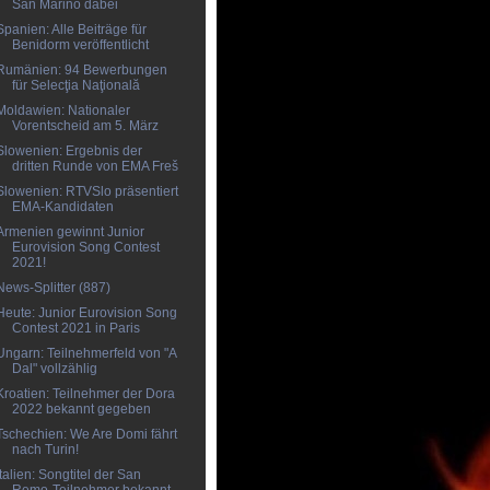
San Marino dabei
Spanien: Alle Beiträge für
Benidorm veröffentlicht
Rumänien: 94 Bewerbungen
für Selecţia Naţională
Moldawien: Nationaler
Vorentscheid am 5. März
Slowenien: Ergebnis der
dritten Runde von EMA Freš
Slowenien: RTVSlo präsentiert
EMA-Kandidaten
Armenien gewinnt Junior
Eurovision Song Contest
2021!
News-Splitter (887)
Heute: Junior Eurovision Song
Contest 2021 in Paris
Ungarn: Teilnehmerfeld von "A
Dal" vollzählig
Kroatien: Teilnehmer der Dora
2022 bekannt gegeben
Tschechien: We Are Domi fährt
nach Turin!
Italien: Songtitel der San