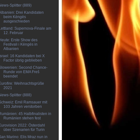
News-Splitter (889)
Albanien: Drei Kandidaten
beim Këngës
ausgeschieden
Lettland: Supernova-Finale am
12. Februar
Heute: Erste Show des
Festivali i Këngës in
Albanien
Israel: 16 Kandidaten bei X
Factor übrig geblieben
Slowenien: Second Chance-
Runde von EMA Freš
beendet
Eurofire: Weihnachtsgrüße
2021
News-Splitter (888)
Schweiz: Emil Ramsauer mit
103 Jahren verstorben
Rumänien: 45 Halbfinalisten in
Rumänien stehen fest
Eurovision 2022: Österdahl
über Szenarien für Turin
San Marino: Elis Mraz nun in