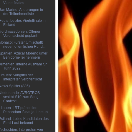
Viertelfinales
San Marino: Änderungen in
der Teilnehmerliste
Heute: Letztes Viertelfinale in
Estland
Nordmazedonien: Offener
Vorentscheid geplant
Monaco: Fürstentum schafft
neuen öffentlichen Rund...
Spanien: Azúcar Moreno unter
Benidorm-Teilnehmern
Armenien: Interne Auswahl für
Turin 2022
Litauen: Songtitel der
Interpreten veröffentlicht
News-Splitter (886)
Niederlande: AVROTROS
schickt S10 zum Song
Contest!
Litauen: LRT präsentiert
Pabandom iš naujo-Line up
Estland: Letzte Kandidaten des
Eesti Laul bekannt
Tschechien: Interpreten von