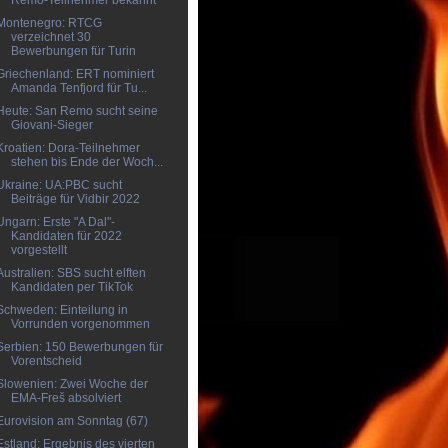
Remo-Teilnehmer bekannt
Montenegro: RTCG
verzeichnet 30
Bewerbungen für Turin
Griechenland: ERT nominiert
Amanda Tenfjord für Tu...
Heute: San Remo sucht seine
Giovani-Sieger
Kroatien: Dora-Teilnehmer
stehen bis Ende der Woch...
Ukraine: UA:PBC sucht
Beiträge für Vidbir 2022
Ungarn: Erste "A Dal"-
Kandidaten für 2022
vorgestellt
Australien: SBS sucht elften
Kandidaten per TikTok
Schweden: Einteilung in
Vorrunden vorgenommen
Serbien: 150 Bewerbungen für
Vorentscheid
Slowenien: Zwei Woche der
EMA-Freš absolviert
Eurovision am Sonntag (67)
Estland: Ergebnis des vierten