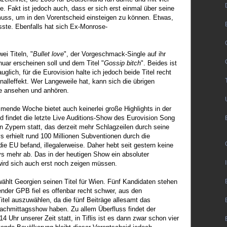
. Fakt ist jedoch auch, dass er sich erst einmal über seine
uss, um in den Vorentscheid einsteigen zu können. Etwas,
ste. Ebenfalls hat sich Ex-Monrose-
ei Titeln, "
Bullet love
", der Vorgeschmack-Single auf ihr
ar erscheinen soll und dem Titel "
Gossip bitch
". Beides ist
glich, für die Eurovision halte ich jedoch beide Titel recht
nalleffekt. Wer Langeweile hat, kann sich die übrigen
e ansehen und anhören.
mende Woche bietet auch keinerlei große Highlights in der
d findet die letzte Live Auditions-Show des Eurovision Song
n Zypern statt, das derzeit mehr Schlagzeilen durch seine
s erhielt rund 100 Millionen Subventionen durch die
die EU befand, illegalerweise. Daher hebt seit gestern keine
 mehr ab. Das in der heutigen Show ein absoluter
 wird sich auch erst noch zeigen müssen.
ählt Georgien seinen Titel für Wien. Fünf Kandidaten stehen
nder GPB fiel es offenbar recht schwer, aus den
tel auszuwählen, da die fünf Beiträge allesamt das
achmittagsshow haben. Zu allem Überfluss findet der
 Uhr unserer Zeit statt, in Tiflis ist es dann zwar schon vier