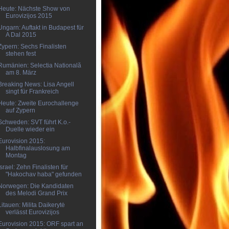
Heute: Nächste Show von
Eurovizijos 2015
Ungarn: Auftakt in Budapest für
A Dal 2015
Zypern: Sechs Finalisten
stehen fest
Rumänien: Selectia Natională
am 8. März
Breaking News: Lisa Angell
singt für Frankreich
Heute: Zweite Eurochallenge
auf Zypern
Schweden: SVT führt K.o.-
Duelle wieder ein
Eurovision 2015:
Halbfinalauslosung am
Montag
Israel: Zehn Finalisten für
"Hakochav haba" gefunden
Norwegen: Die Kandidaten
des Melodi Grand Prix
Litauen: Milita Daikerytė
verlässt Eurovizijos
Eurovision 2015: ORF spart an