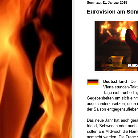
Sonntag, 11. Januar 2015
Eurovision am Sonn
Deutschland
- Der
Viertelstunden-Tak
Tage nicht unbeding
Gegebenheiten um sich einm
auseinanderzusetzen, doch i
der Saison entgegenzufieber
Das neue Jahr hat auch gera
Irland, Schweden oder auch
sollen am Mittwoch die Name
gemacht werden. Die Frage st