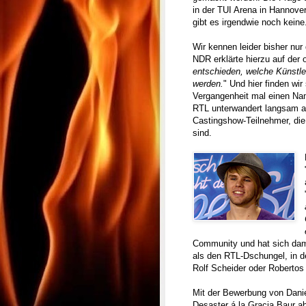
in der TUI Arena in Hannove
gibt es irgendwie noch keine.
Wir kennen leider bisher nur
NDR erklärte hierzu auf der o
entschieden, welche Künstl
werden.
" Und hier finden wi
Vergangenheit mal einen Na
RTL unterwandert langsam a
Castingshow-Teilnehmer, die
sind.
Community und hat sich damit
als den RTL-Dschungel, in d
Rolf Scheider oder Robertos 
Mit der Bewerbung von Danie
Desaster á la Gracia Baur ab