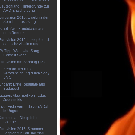
Deutschland: Hintergründe zur
ARD-Entscheidung
Eurovision 2015: Ergebnis der
Semifinalauslosung
Israel: Zwei Kandidaten aus
dem Rennen
Eurovision 2015: Lostöpfe und
deutsche Abstimmung
TV-Tipp: Wien wird Song
Contest-Stadt
Eurovision am Sonntag (13)
Dänemark: Verfrühte
Veröffentlichung durch Sony
BMG
Ungarn: Erste Resultate aus
Budapest
Litauen: Abschied von Tadas
Juodsnukis
Live: Erste Vorrunde von A Dal
in Ungarn!
Kommentar: Die gelebte
Ballade
Eurovision 2015: Strammer
Zeitplan für Kati und Andi