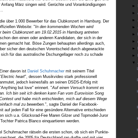
r Anfang März singen wird. Gerüchte und Vorankündigungen
►
..
►
►
 die über 1.000 Bewerber für das Clubkonzert in Hamburg. Der
ffiziellen Website: "
In den kommenden Wochen wird
►
er beim Clubkonzert am 19.02.2015 in Hamburg antreten
►
r schon den einen oder anderen Kandidaten, der sich in der
►
men gemacht hat. Böse Zungen behaupten allerdings auch,
►
ber sicher den deutschen Vorentscheid durch abgewrackte
 sich für das australische Dschungellager noch zu schade
►
▼
Einer davon ist
Daniel Schuhmacher
mit seinem Titel
"
Electric heart
", dessen Musikvideo stark professionell
anmutet, jedoch keinesfalls an seinen DSDS-Erfolg mit
"Anything but love" erinnert. "
Auf einen Versuch kommt es
an. Ich bin seit ich denken kann Fan vom Eurovision Song
Contest und habe mich entschieden, mich auf diesem Wege
einfach mal zu bewerben
.", sagte Daniel der Facebook-
 auf jeden Fall für eine gesündere Alternative entschieden
en sich u.a. Glücksrad-Fee Maren Gilzer und Topmodel-Juror
Tochter Patrica Blanco einquartieren werden.
l Schuhmacher rätseln die ersten schon, ob sich ein Punkte-
zeichnet, die 2005 für Deutschland ran durfte und mit vier