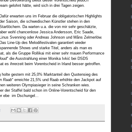
itende Bevölkerung bleibt dieser Vorentscheid jedoch
ream gelohnt hätte, wird sich in drei Tagen zeigen.
Dafür erwarten uns im Februar die obligatorischen Highlights
der Saison, die schwedischen Künstler stehen in den
Startlöchern. Da warten u.a. die von mir sehr geschätzte,
aber wohl chancenlose Jessica Andersson, Eric Saade,
Linus Svenning oder Andreas Johnson und Måns Zelmerlöw.
Das Line-Up des Melodifestivalen garantiert wieder
spannende Shows und starke Titel, anders als man es
at, als die Gruppe Rollikai mit einer sehr mauen Performance
 loud
" die Ausstrahlung einer Monika Ivkić bei DSDS
at es ihrerzeit beim Vorentscheid in Irland besser getroffen.
holte gestern mit 25,0% Marktanteil den Quotensieg des
en Raab
" erreichte 21,5% und Raab erhöhte den Jackpot auf
inen weiteren Olympiasieger in seine Schranken wies.
ger der Staffel bald schon im Online-Vorentscheid für den
er ebe im Dschungel...
0