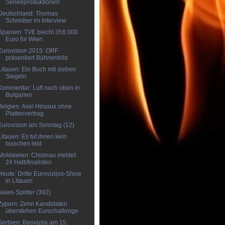
Serienproduktionen
Deutschland: Thomas
Schreiber im Interview
Spanien: TVE blecht 356.000
Euro für Wien
Eurovision 2015: ORF
präsentiert Bühnenbild
Litauen: Ein Buch mit sieben
Siegeln
Kommentar: Luft nach oben in
Bulgarien
Belgien: Axel Hirsoux ohne
Plattenvertrag
Eurovision am Sonntag (12)
Litauen: Es tut ihnen kein
bisschen leid
Moldawien: Chisinau meldet
24 Halbfinalisten
Heute: Dritte Eurovizijos-Show
in Litauen
News-Splitter (392)
Zypern: Zehn Kandidaten
überstehen Eurochallenge
Serbien: Beovizija am 15.