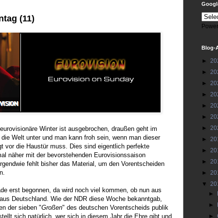
Google
tag (11)
Power
Blog-
►
20
►
20
►
20
►
20
►
20
►
20
►
20
 eurovisionäre Winter ist ausgebrochen, draußen geht im
t die Welt unter und man kann froh sein, wenn man dieser
►
20
t vor die Haustür muss. Dies sind eigentlich perfekte
►
20
al näher mit der bevorstehenden Eurovisionssaison
►
20
rgendwie fehlt bisher das Material, um den Vorentscheiden
n.
►
20
▼
20
de erst begonnen, da wird noch viel kommen, ob nun aus
►
 aus Deutschland. Wie der NDR diese Woche bekanntgab,
►
n der sieben "
Großen
" des deutschen Vorentscheids publik
ellt sich natürlich, wer sich in diesem Jahr die Ehre gibt und
►