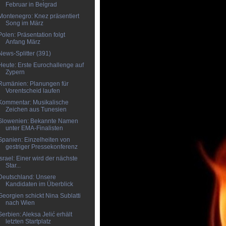
Februar in Belgrad
Montenegro: Knez präsentiert
Song im März
Polen: Präsentation folgt
Anfang März
News-Splitter (391)
Heute: Erste Eurochallenge auf
Zypern
Rumänien: Planungen für
Vorentscheid laufen
Kommentar: Musikalische
Zeichen aus Tunesien
Slowenien: Bekannte Namen
unter EMA-Finalisten
Spanien: Einzelheiten von
gestriger Pressekonferenz
Israel: Einer wird der nächste
Star...
Deutschland: Unsere
Kandidaten im Überblick
Georgien schickt Nina Sublatti
nach Wien
Serbien: Aleksa Jelić erhält
letzten Startplatz