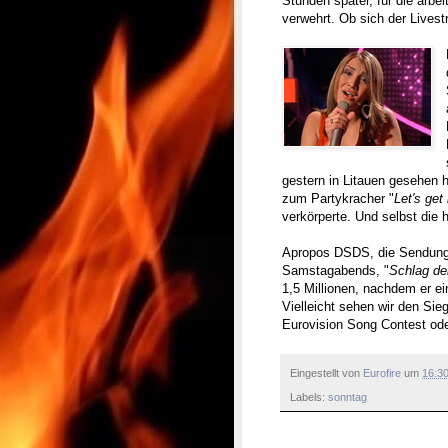
Stunden später, für die arbe
verwehrt. Ob sich der Livest
gestern in Litauen gesehen h
zum Partykracher "
Let's get
verkörperte. Und selbst die h
Apropos DSDS, die Sendung 
Samstagabends, "
Schlag d
1,5 Millionen, nachdem er e
Vielleicht sehen wir den Sie
Eurovision Song Contest od
Eingestellt von
Eurofire
um
16:3
Labels:
sonntag