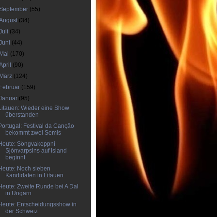
September
(55)
August
(34)
Juli
(34)
Juni
(44)
Mai
(170)
April
(90)
März
(124)
Februar
(159)
Januar
(95)
Litauen: Wieder eine Show
überstanden
Portugal: Festival da Canção
bekommt zwei Semis
Heute: Söngvakeppni
Sjónvarpsins auf Island
beginnt
Heute: Noch sieben
Kandidaten in Litauen
Heute: Zweite Runde bei A Dal
in Ungarn
Heute: Entscheidungsshow in
der Schweiz