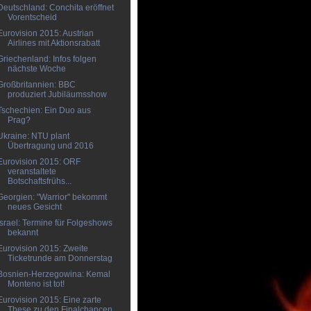
Deutschland: Conchita eröffnet
Vorentscheid
Eurovision 2015: Austrian
Airlines mit Aktionsrabatt
Griechenland: Infos folgen
nächste Woche
Großbritannien: BBC
produziert Jubiläumsshow
Tschechien: Ein Duo aus
Prag?
Ukraine: NTU plant
Übertragung und 2016
Eurovision 2015: ORF
veranstaltete
Botschaftsfrühs...
Georgien: "Warrior" bekommt
neues Gesicht
Israel: Termine für Folgeshows
bekannt
Eurovision 2015: Zweite
Ticketrunde am Donnerstag
Bosnien-Herzegowina: Kemal
Monteno ist tot!
Eurovision 2015: Eine zarte
These zu den Finalchancen