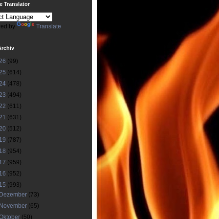
 Translator
ed by
Translate
Archiv
26
(99)
25
(614)
24
(478)
23
(494)
22
(611)
21
(631)
20
(512)
19
(787)
18
(954)
17
(959)
16
(952)
15
(993)
Dezember
(73)
November
(65)
Oktober
(50)