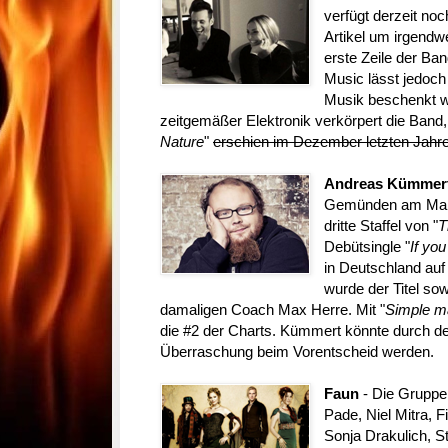
verfügt derzeit no
Artikel um irgendw
erste Zeile der Ba
Music lässt jedoch 
Musik beschenkt w
zeitgemäßer Elektronik verkörpert die Band
Nature
"
erschien im Dezember letzten Jahr
Andreas Kümmer
Gemünden am Main
dritte Staffel von "
T
Debütsingle "
If yo
in Deutschland auf
wurde der Titel s
damaligen Coach Max Herre. Mit "
Simple m
die #2 der Charts. Kümmert könnte durch de
Überraschung beim Vorentscheid werden.
Faun
- Die Gruppe 
Pade, Niel Mitra, 
Sonja Drakulich, S