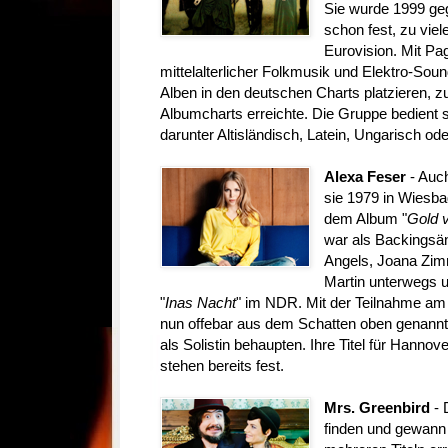
Sie wurde 1999 geg
schon fest, zu viel
Eurovision. Mit Pa
mittelalterlicher Folkmusik und Elektro-Soun
Alben in den deutschen Charts platzieren, zul
Albumcharts erreichte. Die Gruppe bedient s
darunter Altisländisch, Latein, Ungarisch od
Alexa Feser
- Auch
sie 1979 in Wiesba
dem Album "
Gold 
war als Backingsä
Angels, Joana Zim
Martin unterwegs un
"
Inas Nacht
" im NDR. Mit der Teilnahme am
nun offebar aus dem Schatten oben genannte
als Solistin behaupten. Ihre Titel für Hannove
stehen bereits fest.
Mrs. Greenbird
- 
finden und gewann d