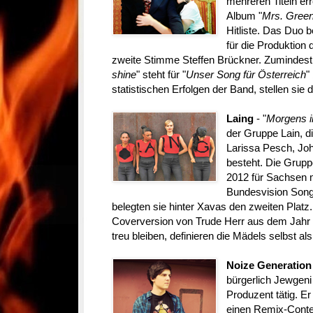
mehreren Titeln err
Album "
Mrs. Green
Hitliste. Das Duo 
für die Produktion 
zweite Stimme Steffen Brückner. Zumindest e
shine
" steht für "
Unser Song für Österreich
"
statistischen Erfolgen der Band, stellen si
Laing
- "
Morgens 
der Gruppe Lain, d
Larissa Pesch, Jo
besteht. Die Grupp
2012 für Sachsen 
Bundesvision Song 
belegten sie hinter Xavas den zweiten Platz.
Coverversion von Trude Herr aus dem Jahr 1
treu bleiben, definieren die Mädels selbst al
Noize Generation
bürgerlich Jewgeni
Produzent tätig. 
einen Remix-Contes