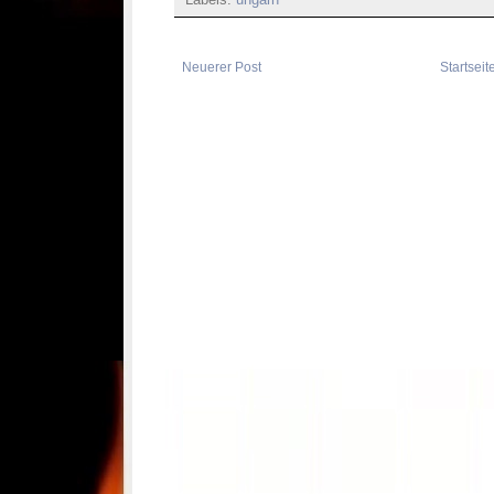
Labels:
ungarn
Neuerer Post
Startseit