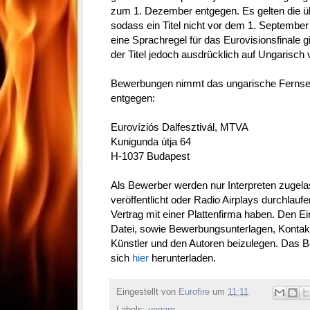
zum 1. Dezember entgegen. Es gelten die 
sodass ein Titel nicht vor dem 1. September 
eine Sprachregel für das Eurovisionsfinale gi
der Titel jedoch ausdrücklich auf Ungarisch
Bewerbungen nimmt das ungarische Fernsehe
entgegen:
Eurovíziós Dalfesztivál, MTVA
Kunigunda útja 64
H-1037 Budapest
Als Bewerber werden nur Interpreten zugelas
veröffentlicht oder Radio Airplays durchlaufe
Vertrag mit einer Plattenfirma haben. Den 
Datei, sowie Bewerbungsunterlagen, Kontak
Künstler und den Autoren beizulegen. Das
sich
hier
herunterladen.
Eingestellt von
Eurofire
um
11:11