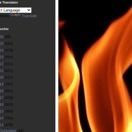
 Translator
ed by
Translate
Archiv
26
(99)
25
(614)
24
(478)
23
(494)
22
(611)
21
(631)
20
(512)
19
(787)
18
(954)
17
(959)
16
(952)
15
(993)
14
(706)
13
(478)
Dezember
(48)