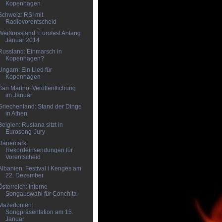
Kopenhagen
Schweiz: RSI mit
Radiovorentscheid
Weißrussland: Eurofest Anfang
Januar 2014
Russland: Einmarsch in
Kopenhagen?
Ungarn: Ein Lied für
Kopenhagen
San Marino: Veröffentlichung
im Januar
Griechenland: Stand der Dinge
in Athen
Belgien: Ruslana sitzt in
Eurosong-Jury
Dänemark:
Rekordeinsendungen für
Vorentscheid
Albanien: Festival i Kengës am
22. Dezember
Österreich: Interne
Songauswahl für Conchita
Mazedonien:
Songpräsentation am 15.
Januar