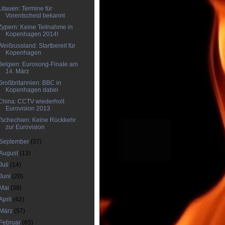
Litauen: Termine für
Vorentscheid bekannt
Zypern: Keine Teilnahme in
Kopenhagen 2014!
Weißrussland: Startbereit für
Kopenhagen
Belgien: Eurosong-Finale am
14. März
Großbritannien: BBC in
Kopenhagen dabei
China: CCTV wiederholt
Eurovision 2013
Tschechien: Keine Rückkehr
zur Eurovision
September
(37)
August
(13)
Juli
(14)
Juni
(20)
Mai
(38)
April
(42)
März
(57)
Februar
(65)