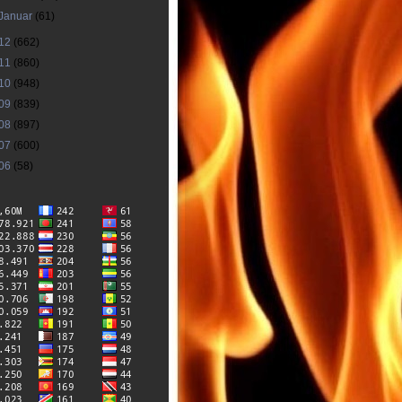
Januar
(61)
12
(662)
11
(860)
10
(948)
09
(839)
08
(897)
07
(600)
06
(58)