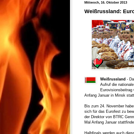
Mittwoch, 16. Oktober 2013
Weißrussland: Euro
Weißrussland
- Da
Aufruf die national
Eurovisionsbeitrag
Anfang Januar in Minsk statt
Bis zum 24. November haben 
sich für das Eurofest zu bew
der Direktor von BTRC Gennad
Mal Anfang Januar stattfinde
Halbfinals werden auch diesm