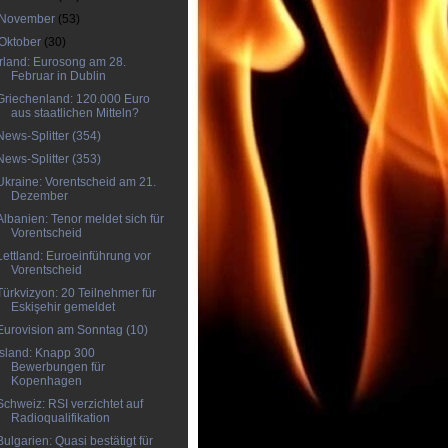
November
(53)
Oktober
(30)
Irland: Eurosong am 28.
Februar in Dublin
Griechenland: 120.000 Euro
aus staatlichen Mitteln?
News-Splitter (354)
News-Splitter (353)
Ukraine: Vorentscheid am 21.
Dezember
Albanien: Tenor meldet sich für
Vorentscheid
Lettland: Euroeinführung vor
Vorentscheid
Türkvizyon: 20 Teilnehmer für
Eskişehir gemeldet
Eurovision am Sonntag (10)
Island: Knapp 300
Bewerbungen für
Kopenhagen
Schweiz: RSI verzichtet auf
Radioqualifikation
Bulgarien: Quasi bestätigt für