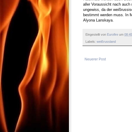
aller Voraussicht nach auch
ungewiss, da der weißrussisc
bestimmt werden muss. In M
Alyona Lanskaya.
Eingestellt von
Eurofire
um
08:4
Labels:
weißrussland
Neuerer Post