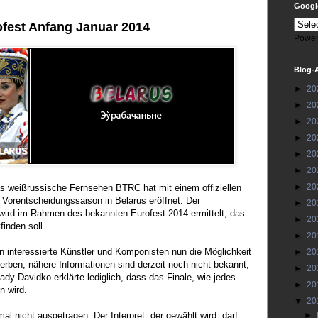
Google
fest Anfang Januar 2014
Power
Blog-
►
20
►
20
►
20
►
20
►
20
►
20
►
20
s weißrussische Fernsehen BTRC hat mit einem offiziellen
e Vorentscheidungssaison in Belarus eröffnet. Der
►
20
 wird im Rahmen des bekannten Eurofest 2014 ermittelt, das
►
20
finden soll.
►
20
interessierte Künstler und Komponisten nun die Möglichkeit
►
20
erben, nähere Informationen sind derzeit noch nicht bekannt,
►
20
y Davidko erklärte lediglich, dass das Finale, wie jedes
►
20
n wird.
▼
20
al nicht ausgetragen. Der Interpret, der gewählt wird, darf
►