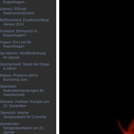
Kopenhagen
Schweiz: RSI mit
Radiovorentscheid
Weißrussland: Eurofest Anfang
Januar 2014
Russland: Einmarsch in
Kopenhagen?
Ungarn: Ein Lied für
Kopenhagen
San Marino: Veröffentlichung
im Januar
Griechenland: Stand der Dinge
in Athen
Belgien: Ruslana sitzt in
Eurosong-Jury
Dänemark:
Rekordeinsendungen für
Vorentscheid
Albanien: Festival i Kengës am
22. Dezember
Österreich: Interne
Songauswahl für Conchita
Mazedonien:
Songpräsentation am 15.
Januar