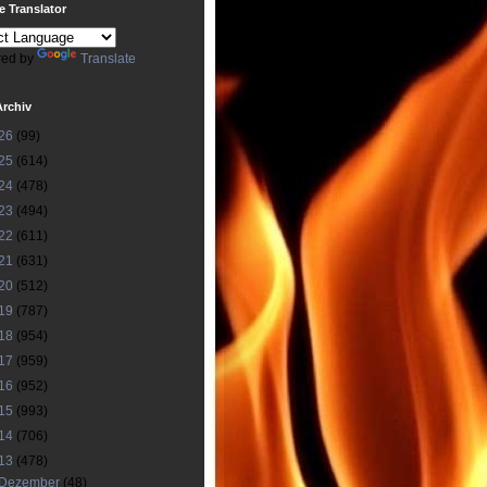
 Translator
ed by
Translate
Archiv
26
(99)
25
(614)
24
(478)
23
(494)
22
(611)
21
(631)
20
(512)
19
(787)
18
(954)
17
(959)
16
(952)
15
(993)
14
(706)
13
(478)
Dezember
(48)