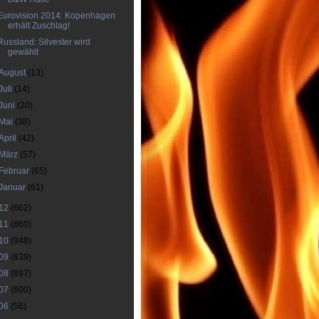
Eurovision 2014: Kopenhagen
erhält Zuschlag!
Russland: Silvester wird
gewählt
August
(13)
Juli
(14)
Juni
(20)
Mai
(38)
April
(42)
März
(57)
Februar
(65)
Januar
(61)
12
(662)
11
(860)
10
(948)
09
(839)
08
(897)
07
(600)
06
(58)