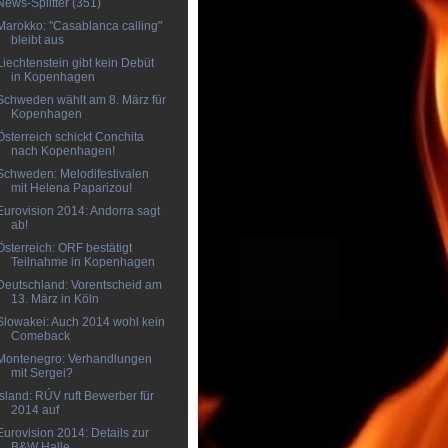
News-Splitter (351)
Marokko: "Casablanca calling"
bleibt aus
Liechtenstein gibt kein Debüt
in Kopenhagen
Schweden wählt am 8. März für
Kopenhagen
Österreich schickt Conchita
nach Kopenhagen!
Schweden: Melodifestivalen
mit Helena Paparizou!
Eurovision 2014: Andorra sagt
ab!
Österreich: ORF bestätigt
Teilnahme in Kopenhagen
Deutschland: Vorentscheid am
13. März in Köln
Slowakei: Auch 2014 wohl kein
Comeback
Montenegro: Verhandlungen
mit Sergei?
Island: RÚV ruft Bewerber für
2014 auf
Eurovision 2014: Details zur
B&W Halle