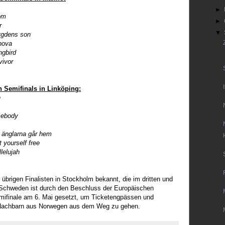
►
om
►
r
▼
gdens son
nova
ngbird
vivor
n Semifinals in Linköping:
n
mebody
 änglarna går hem
 yourself free
lelujah
übrigen Finalisten in Stockholm bekannt, die im dritten und
. Schweden ist durch den Beschluss der Europäischen
mifinale am 6. Mai gesetzt, um Ticketengpässen und
 Nachbarn aus Norwegen aus dem Weg zu gehen.