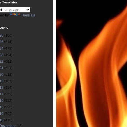
 Translator
ed by
Translate
Archiv
26
(100)
25
(614)
24
(478)
23
(494)
22
(611)
21
(631)
20
(512)
19
(787)
18
(954)
17
(959)
16
(952)
15
(993)
14
(706)
13
(478)
Dezember
(48)