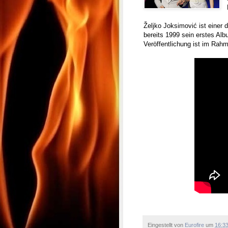
Željko Joksimović ist einer 
bereits 1999 sein erstes Alb
Veröffentlichung ist im Ra
Eingestellt von
Eurofire
um
16:3