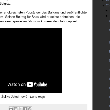
Belgrad.
▼
20
►
der erfolgreichsten Popsänger des Balkans und veröffentlichte
▼
um. Seinen Beitrag für Baku wird er selbst schreiben, die
hmen einer speziellen Show im kommenden Jahr geplant.
Željko
Joksimović -
Lane moje
3