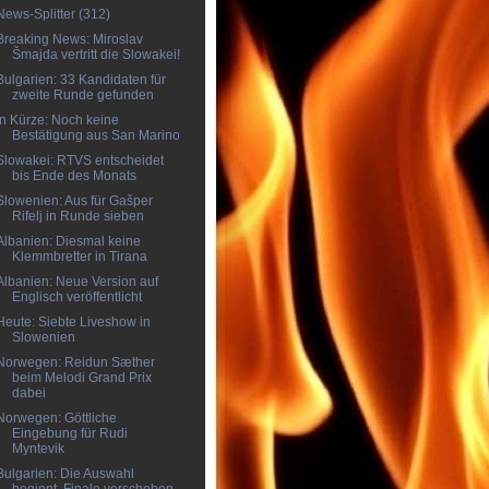
News-Splitter (312)
Breaking News: Miroslav
Šmajda vertritt die Slowakei!
Bulgarien: 33 Kandidaten für
zweite Runde gefunden
In Kürze: Noch keine
Bestätigung aus San Marino
Slowakei: RTVS entscheidet
bis Ende des Monats
Slowenien: Aus für Gašper
Rifelj in Runde sieben
Albanien: Diesmal keine
Klemmbretter in Tirana
Albanien: Neue Version auf
Englisch veröffentlicht
Heute: Siebte Liveshow in
Slowenien
Norwegen: Reidun Sæther
beim Melodi Grand Prix
dabei
Norwegen: Göttliche
Eingebung für Rudi
Myntevik
Bulgarien: Die Auswahl