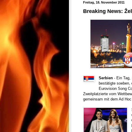
Freitag, 18. November 2011
Breaking News: Želj
Serbien
- Ein Tag,
bestätigte soeben,
Eurovision Song Co
Zweitplatzierte vom Wettbe
gemeinsam mit dem Ad Hoc O