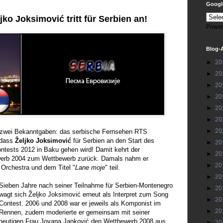
Google
ko Joksimović tritt für Serbien an!
Power
Blog-
►
20
►
20
►
20
►
20
►
20
►
20
►
20
 zwei Bekanntgaben: das serbische Fernsehen RTS
 dass
Željko Joksimović
für Serbien an den Start des
►
20
ntests 2012 in Baku gehen wird! Damit kehrt der
►
20
werb 2004 zum Wettbewerb zurück. Damals nahm er
►
20
rchestra und dem Titel "
Lane moje
" teil.
►
20
Sieben Jahre nach seiner Teilnahme für Serbien-Montenegro
►
20
wagt sich Željko Joksimović erneut als Interpret zum Song
►
20
Contest. 2006 und 2008 war er jeweils als Komponist im
►
20
Rennen, zudem moderierte er gemeinsam mit seiner
heutigen Frau Jovana Janković den Wettbewerb 2008 aus
►
20