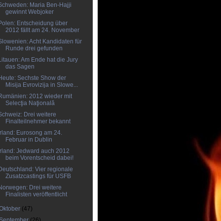
Schweden: Maria Ben-Hajji
gewinnt Webjoker
Polen: Entscheidung über
2012 fällt am 24. November
Slowenien: Acht Kandidaten für
Runde drei gefunden
Litauen: Am Ende hat die Jury
das Sagen
Heute: Sechste Show der
Misija Evrovizija in Slowe...
Rumänien: 2012 wieder mit
Selecţia Naţională
Schweiz: Drei weitere
Finalteilnehmer bekannt
Irland: Eurosong am 24.
Februar in Dublin
Irland: Jedward auch 2012
beim Vorentscheid dabei!
Deutschland: Vier regionale
Zusatzcastings für USFB
Norwegen: Drei weitere
Finalisten veröffentlicht
Oktober
(47)
September
(26)