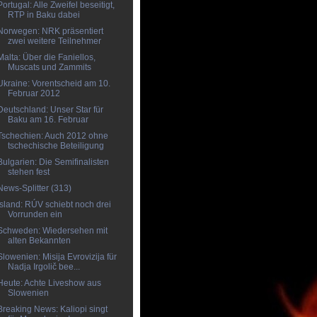
Portugal: Alle Zweifel beseitigt,
RTP in Baku dabei
Norwegen: NRK präsentiert
zwei weitere Teilnehmer
Malta: Über die Faniellos,
Muscats und Zammits
Ukraine: Vorentscheid am 10.
Februar 2012
Deutschland: Unser Star für
Baku am 16. Februar
Tschechien: Auch 2012 ohne
tschechische Beteiligung
Bulgarien: Die Semifinalisten
stehen fest
News-Splitter (313)
Island: RÚV schiebt noch drei
Vorrunden ein
Schweden: Wiedersehen mit
alten Bekannten
Slowenien: Misija Evrovizija für
Nadja Irgolič bee...
Heute: Achte Liveshow aus
Slowenien
Breaking News: Kaliopi singt