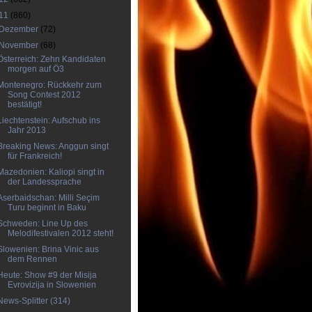
11
(860)
Dezember
(72)
November
(68)
Österreich: Zehn Kandidaten
morgen auf Ö3
Montenegro: Rückkehr zum
Song Contest 2012
bestätigt!
Liechtenstein: Aufschub ins
Jahr 2013
Breaking News: Anggun singt
für Frankreich!
Mazedonien: Kaliopi singt in
der Landessprache
Aserbaidschan: Milli Seçim
Turu beginnt in Baku
Schweden: Line Up des
Melodifestivalen 2012 steht!
Slowenien: Brina Vinic aus
dem Rennen
Heute: Show #9 der Misija
Evrovizija in Slowenien
News-Splitter (314)