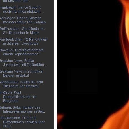
für Mazedonien!
Frankreich: France 3 sucht
doch intern Kandidaten ...
Norwegen: Hanne Sørvaag
komponiert für The Canoes
Weißrussland: Semifinale am
21. Dezember in Minsk
Aserbaidschan: 72 Kandidaten
in diversen Liveshows
Slowakei: Bratislava bereitet
einem Kopfschmerzen
Breaking News: Željko
Joksimović tritt für Serbien...
Breaking News: Iris singt für
Belgien in Baku!
Niederlande: Sechs bis acht
Titel beim Songfestival
In Kürze: Zwei
Disqualifikationen in
Bulgarien
Belgien: Bekanntgabe des
Interpreten morgen in Brü...
Griechenland: ERT und
Plattenfirmen beraten über
2012