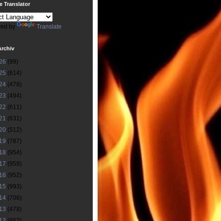
 Translator
ed by
Translate
Archiv
26
(99)
25
(614)
24
(478)
23
(494)
22
(611)
21
(631)
20
(512)
19
(787)
18
(954)
17
(959)
16
(952)
15
(993)
14
(706)
13
(478)
12
(662)