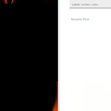
Labels:
serbien
,
video
Neuerer Post