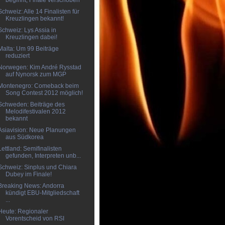
beginnt, Finale verschoben
Schweiz: Alle 14 Finalisten für
Kreuzlingen bekannt!
Schweiz: Lys Assia in
Kreuzlingen dabei!
Malta: Um 99 Beiträge
reduziert
Norwegen: Kim André Rysstad
auf Nynorsk zum MGP
Montenegro: Comeback beim
Song Contest 2012 möglich!
Schweden: Beiträge des
Melodifestivalen 2012
bekannt
Asiavision: Neue Planungen
aus Südkorea
Lettland: Semifinalisten
gefunden, Interpreten unb...
Schweiz: Sinplus und Chiara
Dubey im Finale!
Breaking News: Andorra
kündigt EBU-Mitgliedschaft
...
Heute: Regionaler
Vorentscheid von RSI