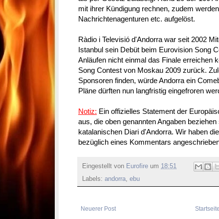
mit ihrer Kündigung rechnen, zudem werden 
Nachrichtenagenturen etc. aufgelöst.
Ràdio i Televisió d'Andorra war seit 2002 Mi
Istanbul sein Debüt beim Eurovision Song 
Anläufen nicht einmal das Finale erreichen
Song Contest von Moskau 2009 zurück.
Zul
Sponsoren finden, würde Andorra ein Come
Pläne dürften nun langfristig eingefroren we
Notiz:
Ein offizielles Statement der Europä
aus, die oben genannten Angaben beziehen s
katalanischen Diari d'Andorra. Wir haben d
bezüglich eines Kommentars angeschrieben
Eingestellt von
Eurofire
um
18:51
Labels:
andorra
,
ebu
Neuerer Post
Startseit