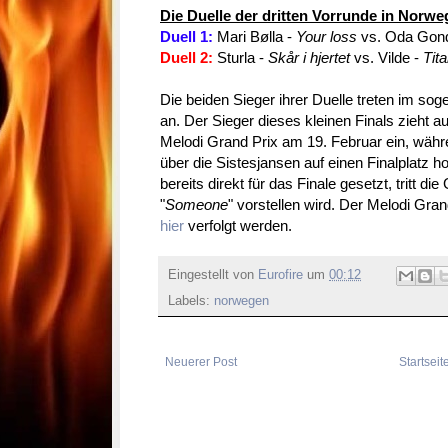
Die Duelle der dritten Vorrunde in Norwe
Duell 1:
Mari Bølla -
Your loss
vs. Oda Gon
Duell 2:
Sturla -
Skår i hjertet
vs. Vilde -
Tit
Die beiden Sieger ihrer Duelle treten im so
an. Der Sieger dieses kleinen Finals zieht 
Melodi Grand Prix am 19. Februar ein, währ
über die Sistesjansen auf einen Finalplatz 
bereits direkt für das Finale gesetzt, tritt die
"
Someone
" vorstellen wird. Der Melodi Gr
hier
verfolgt werden.
Eingestellt von
Eurofire
um
00:12
Labels:
norwegen
Neuerer Post
Startseit