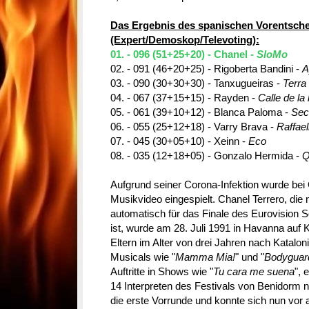
Das Ergebnis des spanischen Vorentsche
(Expert/Demoskop/Televoting):
01. - 096 (51+25+20) - Chanel -
SloMo
02. - 091 (46+20+25) - Rigoberta Bandini -
A
03. - 090 (30+30+30) - Tanxugueiras -
Terra
04. - 067 (37+15+15) - Rayden -
Calle de la 
05. - 061 (39+10+12) - Blanca Paloma -
Sec
06. - 055 (25+12+18) - Varry Brava -
Raffael
07. - 045 (30+05+10) - Xeinn -
Eco
08. - 035 (12+18+05) - Gonzalo Hermida -
Q
Aufgrund seiner Corona-Infektion wurde bei
Musikvideo eingespielt. Chanel Terrero, die 
automatisch für das Finale des Eurovision S
ist, wurde am 28. Juli 1991 in Havanna auf 
Eltern im Alter von drei Jahren nach Kataloni
Musicals wie "
Mamma Mia!
" und "
Bodyguar
Auftritte in Shows wie "
Tu cara me suena
", 
14 Interpreten des Festivals von Benidorm 
die erste Vorrunde und konnte sich nun vor