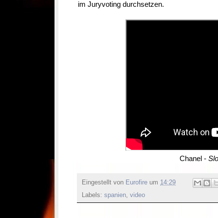
im Juryvoting durchsetzen.
Chanel -
Sl
Eingestellt von
Eurofire
um
14:29
Labels:
spanien
,
video