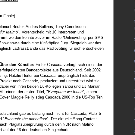
m Finale)
Manuel Reuter, Andres Ballinas, Tony Cornelissen
 für Malmö
", Vorentscheid mit 10 Interpreten und
timmt werden konnte zuvor im Radio-/Onlinevoting, per SMS-
Show sowie durch eine fünfköpfige Jury. Siegreich war das
gleich LaBrassBanda das Radiovoting für sich entscheiden
Über den Künstler:
Hinter Cascada verbirgt sich eines der
erfolgreichsten Danceprojekte aus Deutschland. Seit 2002
singt Natalie Horler bei Cascada, ursprünglich hieß das
Projekt noch Cascade, produziert und unterstützt wird sie
dabei von ihren beiden DJ-Kollegen Yanou und DJ Manian.
Mit einem der ersten Titel, "
Everytime we touch
", einem
Cover Maggie Reilly stieg Cascada 2006 in die US-Top Ten
utschland gab es bislang noch nicht für Cascada, Platz 5
d "
Evacuate the dancefloor
". Der aktuelle Song Contest-
t nach Plagiatsüberprüfung durch den NDR nach Malmö
t auf der #6 der deutschen Singlecharts.