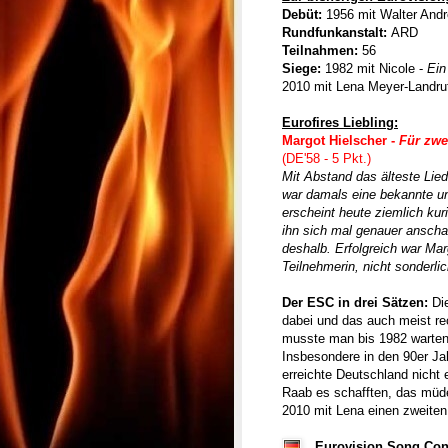
Debüt:
1956 mit Walter And
Rundfunkanstalt:
ARD
Teilnahmen:
 56
Siege:
1982 mit Nicole -
Ein
2010 mit Lena Meyer-Landru
Eurofires Liebling:
Margot Hielscher
-
Für zwe
(DE'58 - 5 Pkt.)
Mit Abstand das älteste Lied
war damals eine bekannte und
erscheint heute ziemlich ku
ihn sich mal genauer anschau
deshalb. Erfolgreich war Mar
Teilnehmerin, nicht sonderlic
Der ESC in drei Sätzen:
Die
dabei und das auch meist rec
musste man bis 1982 warten
Insbesondere in den 90er Ja
erreichte Deutschland nicht 
Raab es schafften, das müd
2010 mit Lena einen zweiten
Eurovision Song Cont