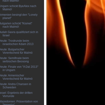
nach Malmö!
Ungarn schickt ByeAlex nach
Malmö!
Armenien besingt den "Lonely
planet"
Bulgarien schickt "Kismet"
nach Malmö!
Judah Gavra qualifiziert sich in
Israel
Heute: Trostrunde beim
israelischen Kdam 2013
Heute: Bulgarischer
Vorentscheid für Malmö
Heute: Semifinale beim
serbischen Beosong
Heute: Finale von "A Dal 2013"
in Ungarn
Heute: Armenischer
Vorentscheid für Malmö
Heute: Andra Chansen in
Schweden
Israel: Ergebnis der dritten
Vorrunde
Mazedonien: Präsentation von
"Imperija"