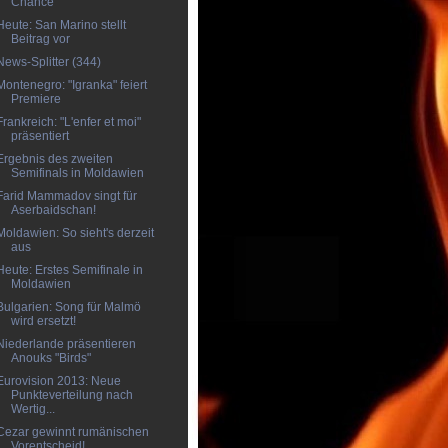
Chance
Heute: San Marino stellt
Beitrag vor
News-Splitter (344)
Montenegro: "Igranka" feiert
Premiere
Frankreich: "L'enfer et moi"
präsentiert
Ergebnis des zweiten
Semifinals in Moldawien
Farid Mammadov singt für
Aserbaidschan!
Moldawien: So sieht's derzeit
aus
Heute: Erstes Semifinale in
Moldawien
Bulgarien: Song für Malmö
wird ersetzt!
Niederlande präsentieren
Anouks "Birds"
Eurovision 2013: Neue
Punkteverteilung nach
Wertig...
Cezar gewinnt rumänischen
Vorentscheid!