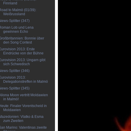
Finnland
Road to Malmö (01/39):
Weißrussland
News-Splitter (347)
Roman Lob und Lena
gewinnen Echo
Großbritannien: Bonnie über
den Song Contest
Eurovision 2013: Erste
Eindrücke von der Bühne
Eurovision 2013: Ungarn gibt
sich Schwedisch
News-Splitter (346)
Eurovision 2013:
Delegationstreffen in Malmö
News-Splitter (345)
Aliona Moon vertritt Moldawien
in Malmö!
Heute: Finaler Vorentscheid in
Moldawien
Mazedonien: Vlatko & Esma
zum Zweiten
San Marino: Valentinas zweite