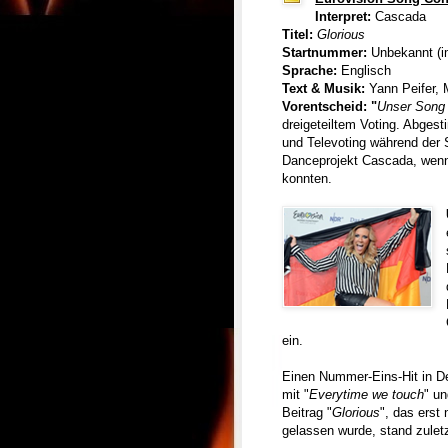
Interpret:
Cascada
Titel:
Glorious
Startnummer:
Unbekannt (i
Sprache:
Englisch
Text & Musik:
Yann Peifer, 
Vorentscheid: "
Unser Song
dreigeteiltem Voting. Abges
und Televoting während der 
Danceprojekt Cascada, wenn
konnten.
ein.
Einen Nummer-Eins-Hit in De
mit "
Everytime we touch
" un
Beitrag "
Glorious
", das ers
gelassen wurde, stand zuletz