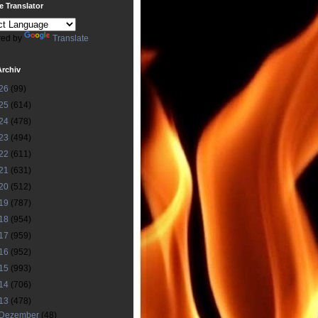
 Translator
ed by
Translate
Archiv
26
(99)
25
(614)
24
(478)
23
(494)
22
(611)
21
(631)
20
(512)
19
(787)
18
(954)
17
(959)
16
(952)
15
(993)
14
(706)
13
(478)
Dezember
(48)