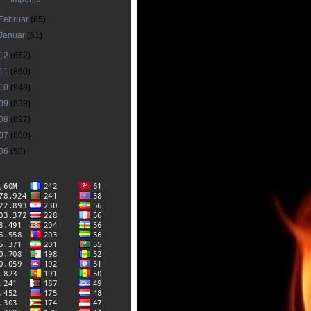
Februar
(65)
Januar
(61)
12
(662)
11
(860)
10
(948)
09
(839)
08
(897)
07
(600)
06
(58)