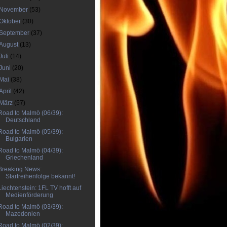
November
(53)
Oktober
(30)
September
(37)
August
(13)
Juli
(14)
Juni
(20)
Mai
(38)
April
(42)
März
(57)
Road to Malmö (06/39):
Deutschland
Road to Malmö (05/39):
Bulgarien
Road to Malmö (04/39):
Griechenland
Breaking News:
Startreihenfolge bekannt!
Liechtenstein: 1FL TV hofft auf
Medienförderung
Road to Malmö (03/39):
Mazedonien
Road to Malmö (02/39):