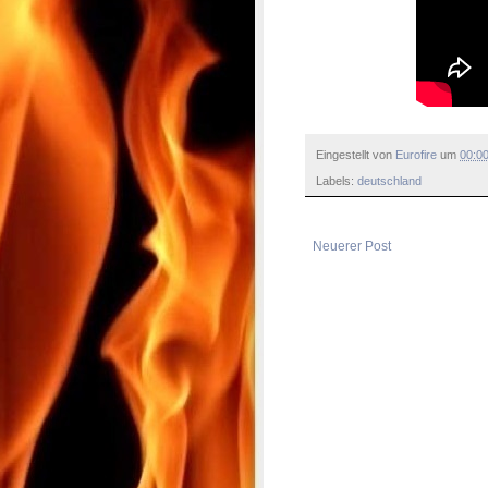
Eingestellt von
Eurofire
um
00:0
Labels:
deutschland
Neuerer Post