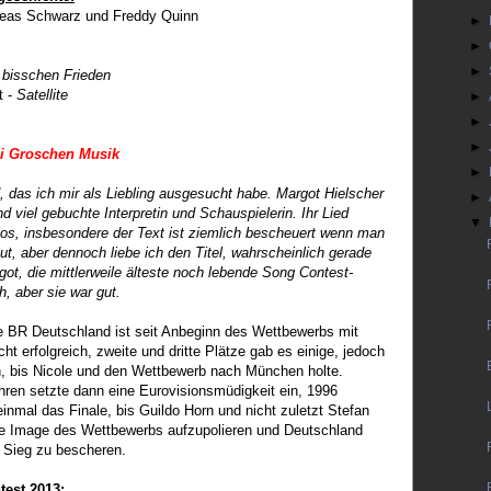
reas Schwarz und Freddy Quinn
►
►
►
 bisschen Frieden
t -
Satellite
►
►
►
i Groschen Musik
►
, das ich mir als Liebling ausgesucht habe. Margot Hielscher
►
 viel gebuchte Interpretin und Schauspielerin. Ihr Lied
▼
rios, insbesondere der Text ist ziemlich bescheuert wenn man
t, aber dennoch liebe ich den Titel, wahrscheinlich gerade
got, die mittlerweile älteste noch lebende Song Contest-
h, aber sie war gut.
 BR Deutschland ist seit Anbeginn des Wettbewerbs mit
ht erfolgreich, zweite und dritte Plätze gab es einige, jedoch
, bis Nicole und den Wettbewerb nach München holte.
hren setzte dann eine Eurovisionsmüdigkeit ein, 1996
einmal das Finale, bis Guildo Horn und nicht zuletzt Stefan
e Image des Wettbewerbs aufzupolieren und Deutschland
 Sieg zu bescheren.
est 2013: