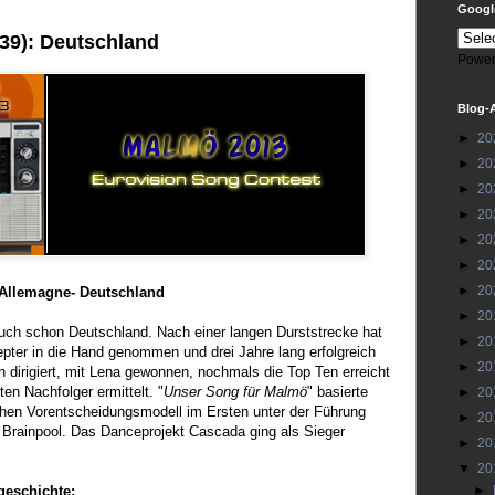
Google
39): Deutschland
Power
Blog-
►
20
►
20
►
20
►
20
►
20
►
20
►
20
'Allemagne-
Deutschland
►
20
uch schon Deutschland. Nach einer langen Durststrecke hat
►
20
pter in die Hand genommen und drei Jahre lang erfolgreich
►
20
n dirigiert, mit Lena gewonnen, nochmals die Top Ten erreicht
n Nachfolger ermittelt. "
Unser Song für Malmö
" basierte
►
20
hen Vorentscheidungsmodell im Ersten unter der Führung
►
20
Brainpool. Das Danceprojekt Cascada ging als Sieger
►
20
▼
20
geschichte:
►