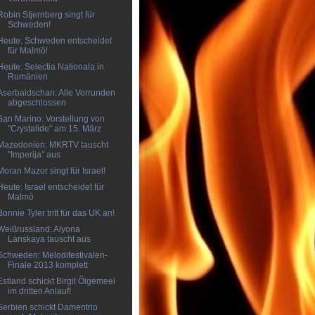
Robin Stjernberg singt für
Schweden!
Heute: Schweden entscheidet
für Malmö!
Heute: Selectia Nationala in
Rumänien
Aserbaidschan: Alle Vorrunden
abgeschlossen
San Marino: Vorstellung von
"Crystalide" am 15. März
Mazedonien: MKRTV tauscht
"Imperija" aus
Moran Mazor singt für Israel!
Heute: Israel entscheidet für
Malmö
Bonnie Tyler tritt für das UK an!
Weißrussland: Alyona
Lanskaya tauscht aus
Schweden: Melodifestivalen-
Finale 2013 komplett
Estland schickt Birgit Õigemeel
im dritten Anlauf!
Serbien schickt Damentrio